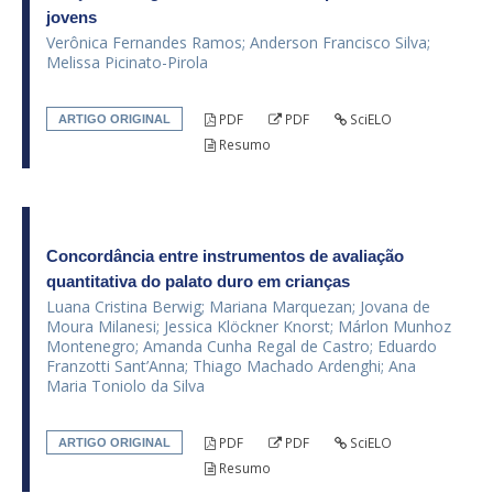
jovens
Verônica Fernandes Ramos; Anderson Francisco Silva;
Melissa Picinato-Pirola
PDF
PDF
SciELO
ARTIGO ORIGINAL
Resumo
Concordância entre instrumentos de avaliação
quantitativa do palato duro em crianças
Luana Cristina Berwig; Mariana Marquezan; Jovana de
Moura Milanesi; Jessica Klöckner Knorst; Márlon Munhoz
Montenegro; Amanda Cunha Regal de Castro; Eduardo
Franzotti Sant’Anna; Thiago Machado Ardenghi; Ana
Maria Toniolo da Silva
PDF
PDF
SciELO
ARTIGO ORIGINAL
Resumo