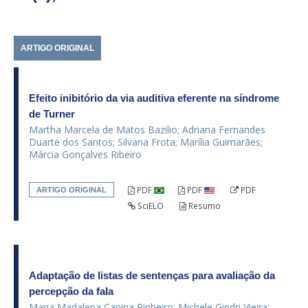
ARTIGO ORIGINAL
Efeito inibitório da via auditiva eferente na síndrome
de Turner
Martha Marcela de Matos Bazilio; Adriana Fernandes
Duarte dos Santos; Silvana Frota; Marília Guimarães;
Márcia Gonçalves Ribeiro
PDF
PDF
PDF
ARTIGO ORIGINAL
SciELO
Resumo
Adaptação de listas de sentenças para avaliação da
percepção da fala
Maria Madalena Canina Pinheiro; Michele Gindri Vieira;