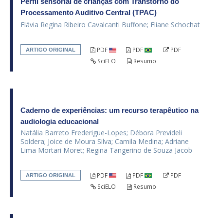
Perfil sensorial de crianças com Transtorno do
Processamento Auditivo Central (TPAC)
Flávia Regina Ribeiro Cavalcanti Buffone; Eliane Schochat
PDF
PDF
PDF
ARTIGO ORIGINAL
SciELO
Resumo
Caderno de experiências: um recurso terapêutico na
audiologia educacional
Natália Barreto Frederigue-Lopes; Débora Prevideli
Soldera; Joice de Moura Silva; Camila Medina; Adriane
Lima Mortari Moret; Regina Tangerino de Souza Jacob
PDF
PDF
PDF
ARTIGO ORIGINAL
SciELO
Resumo