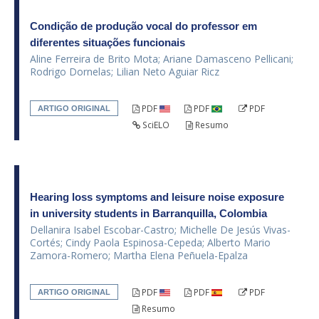
Condição de produção vocal do professor em
diferentes situações funcionais
Aline Ferreira de Brito Mota; Ariane Damasceno Pellicani;
Rodrigo Dornelas; Lilian Neto Aguiar Ricz
PDF
PDF
PDF
ARTIGO ORIGINAL
SciELO
Resumo
Hearing loss symptoms and leisure noise exposure
in university students in Barranquilla, Colombia
Dellanira Isabel Escobar-Castro; Michelle De Jesús Vivas-
Cortés; Cindy Paola Espinosa-Cepeda; Alberto Mario
Zamora-Romero; Martha Elena Peñuela-Epalza
PDF
PDF
PDF
ARTIGO ORIGINAL
Resumo