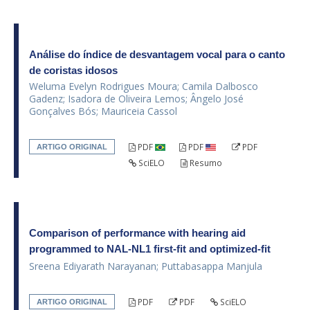
Análise do índice de desvantagem vocal para o canto
de coristas idosos
Weluma Evelyn Rodrigues Moura; Camila Dalbosco
Gadenz; Isadora de Oliveira Lemos; Ângelo José
Gonçalves Bós; Mauriceia Cassol
PDF
PDF
PDF
ARTIGO ORIGINAL
SciELO
Resumo
Comparison of performance with hearing aid
programmed to NAL-NL1 first-fit and optimized-fit
Sreena Ediyarath Narayanan; Puttabasappa Manjula
PDF
PDF
SciELO
ARTIGO ORIGINAL