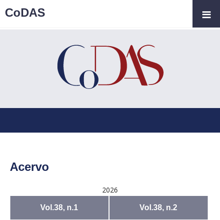
CoDAS
Acervo
2026
Vol.38, n.1
Vol.38, n.2