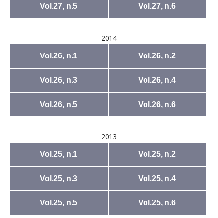
Vol.27, n.5
Vol.27, n.6
2014
Vol.26, n.1
Vol.26, n.2
Vol.26, n.3
Vol.26, n.4
Vol.26, n.5
Vol.26, n.6
2013
Vol.25, n.1
Vol.25, n.2
Vol.25, n.3
Vol.25, n.4
Vol.25, n.5
Vol.25, n.6