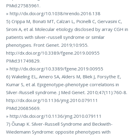
PMid:27585961.
» http://dx.doi.org/10.1038/nrendo.2016.138
5) Crippa M, Bonati MT, Calzari L, Picinelli C, Gervasini C,
Sironi A, et al. Molecular etiology disclosed by array CGH in
patients with silver–russell syndrome or similar
phenotypes. Front Genet. 2019;10:955.
http://dx.doi.org/10.3389/fgene.2019.00955
PMid:31749829.
» http://dx.doi.org/10.3389/fgene.2019.00955
6) Wakeling EL, Amero SA, Alders M, Bliek J, Forsythe E,
Kumar S, et al. Epigenotype-phenotype correlations in
Silver-Russell syndrome. J Med Genet. 2010;47(11):760-8.
http://dx.doi.org/10.1136/jmg.2010.079111
PMid:20685669.
» http://dx.doi.org/10.1136/jmg.2010.079111
7) Õunap K. Silver-Russell Syndrome and Beckwith-
Wiedemann Syndrome: opposite phenotypes with