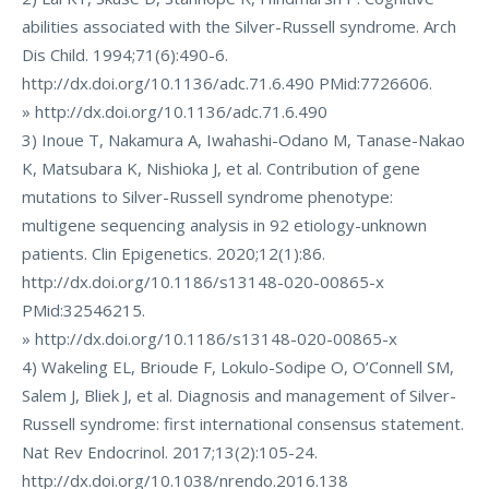
abilities associated with the Silver-Russell syndrome. Arch
Dis Child. 1994;71(6):490-6.
http://dx.doi.org/10.1136/adc.71.6.490 PMid:7726606.
» http://dx.doi.org/10.1136/adc.71.6.490
3) Inoue T, Nakamura A, Iwahashi-Odano M, Tanase-Nakao
K, Matsubara K, Nishioka J, et al. Contribution of gene
mutations to Silver-Russell syndrome phenotype:
multigene sequencing analysis in 92 etiology-unknown
patients. Clin Epigenetics. 2020;12(1):86.
http://dx.doi.org/10.1186/s13148-020-00865-x
PMid:32546215.
» http://dx.doi.org/10.1186/s13148-020-00865-x
4) Wakeling EL, Brioude F, Lokulo-Sodipe O, O’Connell SM,
Salem J, Bliek J, et al. Diagnosis and management of Silver-
Russell syndrome: first international consensus statement.
Nat Rev Endocrinol. 2017;13(2):105-24.
http://dx.doi.org/10.1038/nrendo.2016.138