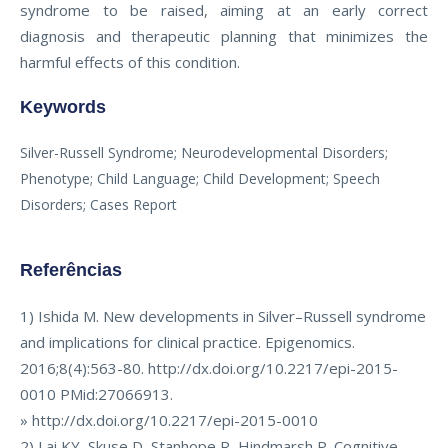
syndrome to be raised, aiming at an early correct
diagnosis and therapeutic planning that minimizes the
harmful effects of this condition.
Keywords
Silver-Russell Syndrome; Neurodevelopmental Disorders;
Phenotype; Child Language; Child Development; Speech
Disorders; Cases Report
Referências
1) Ishida M. New developments in Silver–Russell syndrome
and implications for clinical practice. Epigenomics.
2016;8(4):563-80. http://dx.doi.org/10.2217/epi-2015-
0010 PMid:27066913.
» http://dx.doi.org/10.2217/epi-2015-0010
2) Lai KY, Skuse D, Stanhope R, Hindmarsh P. Cognitive