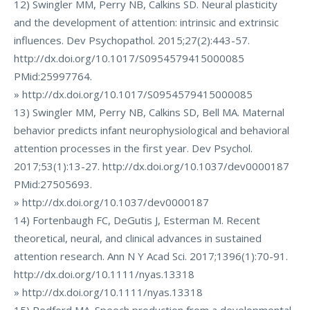
12) Swingler MM, Perry NB, Calkins SD. Neural plasticity
and the development of attention: intrinsic and extrinsic
influences. Dev Psychopathol. 2015;27(2):443-57.
http://dx.doi.org/10.1017/S0954579415000085
PMid:25997764.
» http://dx.doi.org/10.1017/S0954579415000085
13) Swingler MM, Perry NB, Calkins SD, Bell MA. Maternal
behavior predicts infant neurophysiological and behavioral
attention processes in the first year. Dev Psychol.
2017;53(1):13-27. http://dx.doi.org/10.1037/dev0000187
PMid:27505693.
» http://dx.doi.org/10.1037/dev0000187
14) Fortenbaugh FC, DeGutis J, Esterman M. Recent
theoretical, neural, and clinical advances in sustained
attention research. Ann N Y Acad Sci. 2017;1396(1):70-91.
http://dx.doi.org/10.1111/nyas.13318
» http://dx.doi.org/10.1111/nyas.13318