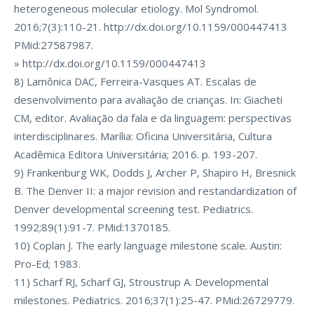
heterogeneous molecular etiology. Mol Syndromol.
2016;7(3):110-21. http://dx.doi.org/10.1159/000447413
PMid:27587987.
» http://dx.doi.org/10.1159/000447413
8) Lamônica DAC, Ferreira-Vasques AT. Escalas de
desenvolvimento para avaliação de crianças. In: Giacheti
CM, editor. Avaliação da fala e da linguagem: perspectivas
interdisciplinares. Marília: Oficina Universitária, Cultura
Acadêmica Editora Universitária; 2016. p. 193-207.
9) Frankenburg WK, Dodds J, Archer P, Shapiro H, Bresnick
B. The Denver II: a major revision and restandardization of
Denver developmental screening test. Pediatrics.
1992;89(1):91-7. PMid:1370185.
10) Coplan J. The early language milestone scale. Austin:
Pro-Ed; 1983.
11) Scharf RJ, Scharf GJ, Stroustrup A. Developmental
milestones. Pediatrics. 2016;37(1):25-47. PMid:26729779.