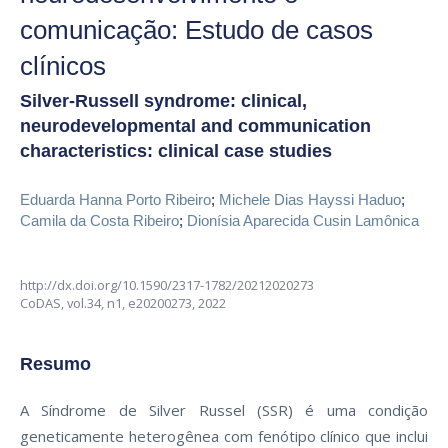
comunicação: Estudo de casos
clínicos
Silver-Russell syndrome: clinical,
neurodevelopmental and communication
characteristics: clinical case studies
Eduarda Hanna Porto Ribeiro
;
Michele Dias Hayssi Haduo
;
Camila da Costa Ribeiro
;
Dionísia Aparecida Cusin Lamônica
http://dx.doi.org/10.1590/2317-1782/20212020273
CoDAS,
vol.34, n1,
e20200273, 2022
Resumo
A Síndrome de Silver Russel (SSR) é uma condição
geneticamente heterogênea com fenótipo clínico que inclui