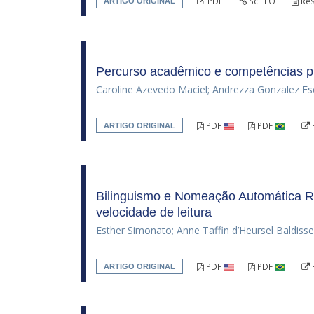
PDF
SciELO
Re
ARTIGO ORIGINAL
Percurso acadêmico e competências pr
Caroline Azevedo Maciel; Andrezza Gonzalez Esc
PDF
PDF
ARTIGO ORIGINAL
Bilinguismo e Nomeação Automática Ráp
velocidade de leitura
Esther Simonato; Anne Taffin d’Heursel Baldisse
PDF
PDF
ARTIGO ORIGINAL