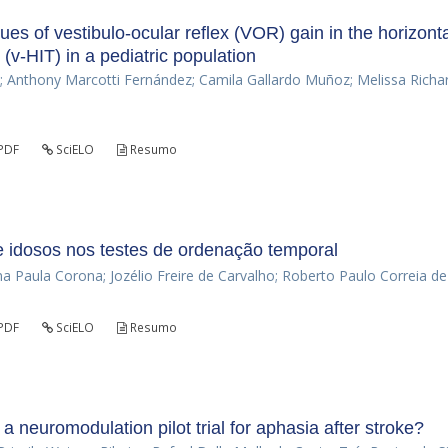
es of vestibulo-ocular reflex (VOR) gain in the horizont
(v-HIT) in a pediatric population
z; Anthony Marcotti Fernández; Camila Gallardo Muñoz; Melissa Richar
PDF
SciELO
Resumo
 idosos nos testes de ordenação temporal
a Paula Corona; Jozélio Freire de Carvalho; Roberto Paulo Correia de
PDF
SciELO
Resumo
 a neuromodulation pilot trial for aphasia after stroke?