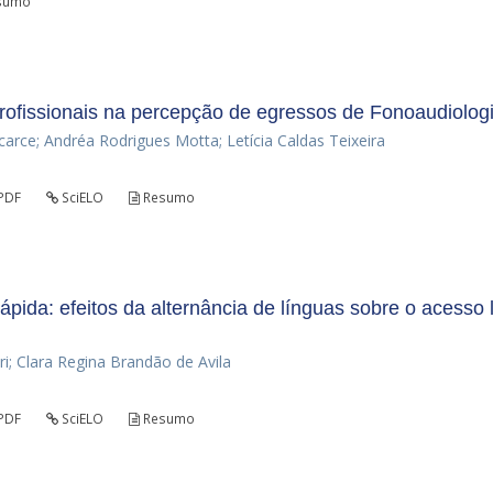
sumo
ofissionais na percepção de egressos de Fonoaudiolog
arce; Andréa Rodrigues Motta; Letícia Caldas Teixeira
PDF
SciELO
Resumo
ida: efeitos da alternância de línguas sobre o acesso l
ri; Clara Regina Brandão de Avila
PDF
SciELO
Resumo