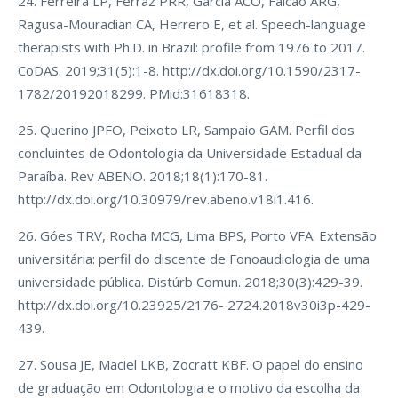
24. Ferreira LP, Ferraz PRR, Garcia ACO, Falcão ARG,
Ragusa-Mouradian CA, Herrero E, et al. Speech-language
therapists with Ph.D. in Brazil: profile from 1976 to 2017.
CoDAS. 2019;31(5):1-8. http://dx.doi.org/10.1590/2317-
1782/20192018299. PMid:31618318.
25. Querino JPFO, Peixoto LR, Sampaio GAM. Perfil dos
concluintes de Odontologia da Universidade Estadual da
Paraíba. Rev ABENO. 2018;18(1):170-81.
http://dx.doi.org/10.30979/rev.abeno.v18i1.416.
26. Góes TRV, Rocha MCG, Lima BPS, Porto VFA. Extensão
universitária: perfil do discente de Fonoaudiologia de uma
universidade pública. Distúrb Comun. 2018;30(3):429-39.
http://dx.doi.org/10.23925/2176- 2724.2018v30i3p-429-
439.
27. Sousa JE, Maciel LKB, Zocratt KBF. O papel do ensino
de graduação em Odontologia e o motivo da escolha da