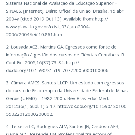
Sistema Nacional de Avaliação da Educação Superior –
SINAES. [Internet]. Diário Oficial da União; Brasília, 15 abr.
2004a [cited 2019 Out 13]. Available from: http://
www.planalto.gov.br/ccivil_03/_ato2004-
2006/2004/lei/l10.861.htm
2. Lousada ACZ, Martins GA. Egressos como fonte de
informação à gestão dos cursos de Ciências Contábeis. R
Cont Fin. 2005;16(37):73-84. http://
dx.doi.org/10.1590/S1519-70772005000100006.
3. Câmara AMCS, Santos LLCP. Um estudo com egressos
do curso de Fisioterapia da Universidade Federal de Minas
Gerais (UFMG) – 1982-2005. Rev Bras Educ Med.
2012;36(1, Supl. 1):5-17. http://dx.doi.org/10.1590/ S0100-
55022012000200002.
4. Teixeira LC, Rodrigues ALV, Santos JN, Cardoso AFR,
Gama ACC, Resende LM. Professional trajectory of