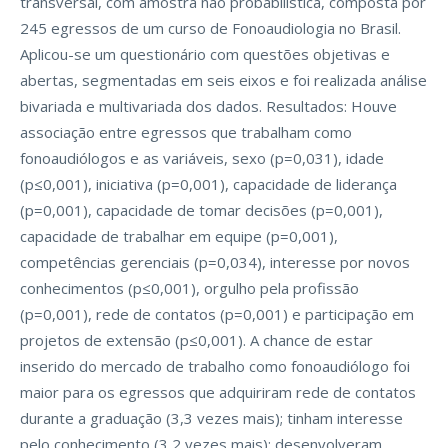
transversal, com amostra não probabilística, composta por
245 egressos de um curso de Fonoaudiologia no Brasil.
Aplicou-se um questionário com questões objetivas e
abertas, segmentadas em seis eixos e foi realizada análise
bivariada e multivariada dos dados. Resultados: Houve
associação entre egressos que trabalham como
fonoaudiólogos e as variáveis, sexo (p=0,031), idade
(p≤0,001), iniciativa (p=0,001), capacidade de liderança
(p=0,001), capacidade de tomar decisões (p=0,001),
capacidade de trabalhar em equipe (p=0,001),
competências gerenciais (p=0,034), interesse por novos
conhecimentos (p≤0,001), orgulho pela profissão
(p=0,001), rede de contatos (p=0,001) e participação em
projetos de extensão (p≤0,001). A chance de estar
inserido do mercado de trabalho como fonoaudiólogo foi
maior para os egressos que adquiriram rede de contatos
durante a graduação (3,3 vezes mais); tinham interesse
pelo conhecimento (3,2 vezes mais); desenvolveram