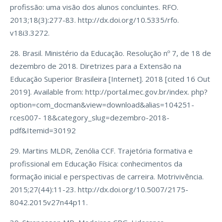
profissão: uma visão dos alunos concluintes. RFO.
2013;18(3):277-83. http://dx.doi.org/10.5335/rfo.
v18i3.3272.
28. Brasil. Ministério da Educação. Resolução nº 7, de 18 de
dezembro de 2018. Diretrizes para a Extensão na
Educação Superior Brasileira [Internet]. 2018 [cited 16 Out
2019]. Available from: http://portal.mec.gov.br/index. php?
option=com_docman&view=download&alias=104251-
rces007- 18&category_slug=dezembro-2018-
pdf&Itemid=30192
29. Martins MLDR, Zenólia CCF. Trajetória formativa e
profissional em Educação Física: conhecimentos da
formação inicial e perspectivas de carreira. Motrivivência.
2015;27(44):11-23. http://dx.doi.org/10.5007/2175-
8042.2015v27n44p11.