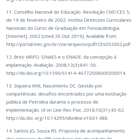
11. Conselho Nacional de Educação. Resolução CNE/CES 5,
de 19 de fevereiro de 2002. Institui Diretrizes Curriculares
Nacionais do Curso de Graduação em Fonoaudiologia.
[Internet]. 2002 [cited 20 Out 2019]. Available from:
http://portal.mec.gov.br/cne/arquivos/pdf/CES052002.pdf
12. Brito MRFO. SINAES e o ENADE: da concepção à
implantação. Avaliação. 2008;13(3):841-50.
http://dx.doi.org/10.1590/S1414-40772008000300014.
13. Siqueira WM, Nascimento DC. Gestão por
competências: desafios encontrados por uma instituição
pública de Petrolina durante o processo de
implementação. Id on Line Rev Psic. 2016;10(31):43-62.
http://dx.doi. org/10.14295/idonline.v10i31.488.
14. Santos JG, Souza RS. Proposta de acompanhamento
dos egressos do IFB com base em um estudo do