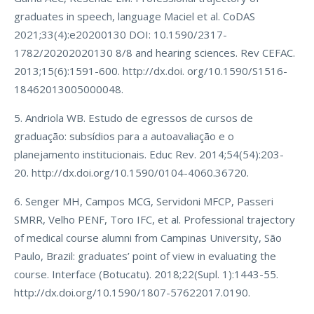
graduates in speech, language Maciel et al. CoDAS
2021;33(4):e20200130 DOI: 10.1590/2317-
1782/20202020130 8/8 and hearing sciences. Rev CEFAC.
2013;15(6):1591-600. http://dx.doi. org/10.1590/S1516-
18462013005000048.
5. Andriola WB. Estudo de egressos de cursos de
graduação: subsídios para a autoavaliação e o
planejamento institucionais. Educ Rev. 2014;54(54):203-
20. http://dx.doi.org/10.1590/0104-4060.36720.
6. Senger MH, Campos MCG, Servidoni MFCP, Passeri
SMRR, Velho PENF, Toro IFC, et al. Professional trajectory
of medical course alumni from Campinas University, São
Paulo, Brazil: graduates’ point of view in evaluating the
course. Interface (Botucatu). 2018;22(Supl. 1):1443-55.
http://dx.doi.org/10.1590/1807-57622017.0190.