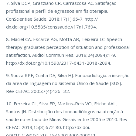
7. Silva DCP, Grazziano CR, Carrascosa AC. Satisfação
profissional e perfil de egressos em fisioterapia.
ConScientiae Saúde. 2018;17(1):65-7. http://
dx.doi.org/10.5585/conssaude.v17n1.7694.
8. Maciel CA, Escarce AG, Motta AR, Teixeira LC. Speech
therapy graduates perception of situation and professional
satisfaction. Audiol Commun Res. 2019;24(2094):1-9.
http://dx.doi.org/10.1590/2317-6431-2018-2094.
9. Souza RPF, Cunha DA, Silva HJ. Fonoaudiologia: a inserção
da área de linguagem no Sistema Único de Saúde (SUS).
Rev CEFAC. 2005;7(4):426- 32.
10. Ferreira CL, Silva FR, Martins-Reis VO, Friche AAL,
Santos JN. Distribuição dos fonoaudiólogos na atenção à
saúde no estado de Minas Gerais entre 2005 e 2010. Rev
CEFAC. 2013;15(3):672-80. http://dx.doi.
org/10.1590/S1516-18462013005000011.