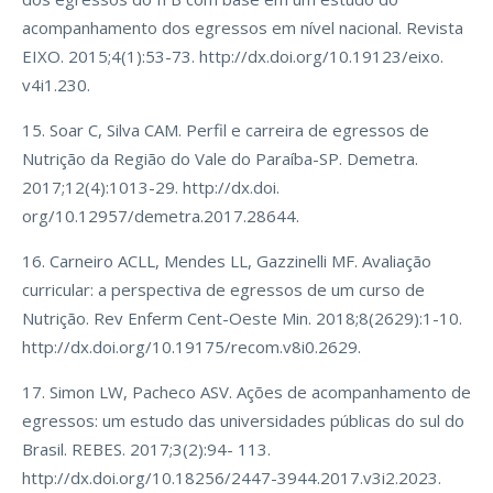
acompanhamento dos egressos em nível nacional. Revista
EIXO. 2015;4(1):53-73. http://dx.doi.org/10.19123/eixo.
v4i1.230.
15. Soar C, Silva CAM. Perfil e carreira de egressos de
Nutrição da Região do Vale do Paraíba-SP. Demetra.
2017;12(4):1013-29. http://dx.doi.
org/10.12957/demetra.2017.28644.
16. Carneiro ACLL, Mendes LL, Gazzinelli MF. Avaliação
curricular: a perspectiva de egressos de um curso de
Nutrição. Rev Enferm Cent-Oeste Min. 2018;8(2629):1-10.
http://dx.doi.org/10.19175/recom.v8i0.2629.
17. Simon LW, Pacheco ASV. Ações de acompanhamento de
egressos: um estudo das universidades públicas do sul do
Brasil. REBES. 2017;3(2):94- 113.
http://dx.doi.org/10.18256/2447-3944.2017.v3i2.2023.