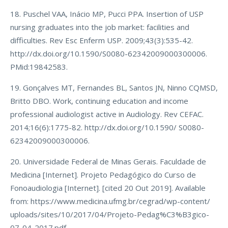
18. Puschel VAA, Inácio MP, Pucci PPA. Insertion of USP
nursing graduates into the job market: facilities and
difficulties. Rev Esc Enferm USP. 2009;43(3):535-42.
http://dx.doi.org/10.1590/S0080-62342009000300006.
PMid:19842583.
19. Gonçalves MT, Fernandes BL, Santos JN, Ninno CQMSD,
Britto DBO. Work, continuing education and income
professional audiologist active in Audiology. Rev CEFAC.
2014;16(6):1775-82. http://dx.doi.org/10.1590/ S0080-
62342009000300006.
20. Universidade Federal de Minas Gerais. Faculdade de
Medicina [Internet]. Projeto Pedagógico do Curso de
Fonoaudiologia [Internet]. [cited 20 Out 2019]. Available
from: https://www.medicina.ufmg.br/cegrad/wp-content/
uploads/sites/10/2017/04/Projeto-Pedag%C3%B3gico-
07-04-2017.pdf