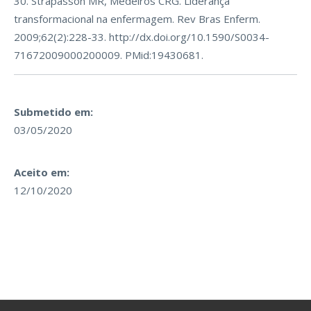
30. Strapasson MR, Medeiros CRG. Liderança
transformacional na enfermagem. Rev Bras Enferm.
2009;62(2):228-33. http://dx.doi.org/10.1590/S0034-
71672009000200009. PMid:19430681.
Submetido em:
03/05/2020
Aceito em:
12/10/2020