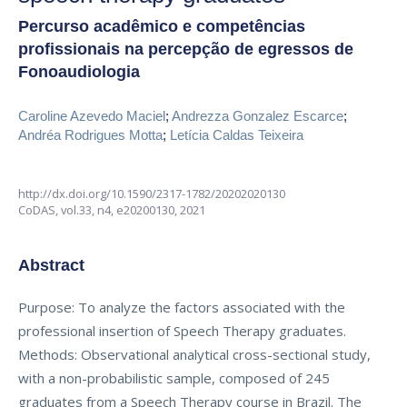
Percurso acadêmico e competências
profissionais na percepção de egressos de
Fonoaudiologia
Caroline Azevedo Maciel
;
Andrezza Gonzalez Escarce
;
Andréa Rodrigues Motta
;
Letícia Caldas Teixeira
http://dx.doi.org/10.1590/2317-1782/20202020130
CoDAS,
vol.33, n4,
e20200130, 2021
Abstract
Purpose: To analyze the factors associated with the
professional insertion of Speech Therapy graduates.
Methods: Observational analytical cross-sectional study,
with a non-probabilistic sample, composed of 245
graduates from a Speech Therapy course in Brazil. The