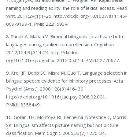
7. Logan JAR, Schatschneider C, Wagner RK. Rapid serial
naming and reading ability: the role of lexical access. Read
Writ. 2011;24(1):1-25. http://dx.doi.org/10.1007/s11145-
009-9199-1. PMid:22215934.
8. Shook A, Marian V. Bimodal bilinguals co-activate both
languages during spoken comprehension. Cognition.
2012;124(3):314-24. http://dx.doi.
org/10.1016/j.cognition.2012.05.014. PMid:22770677.
9. Kroll JF, Bobb SC, Misra M, Guo T. Language selection in
bilingual speech: evidence for inhibitory processes. Acta
Psychol (Amst). 2008;128(3):416- 30.
http://dx.doi.org/10.1016/j.actpsy.2008.02.001.
PMid:18358449.
10. Gollan TH, Montoya RI, Fennema-Notestine C, Morris
SK. Bilingualism affects picture naming but not picture
classification. Mem Cognit. 2005;33(7):1220-34.