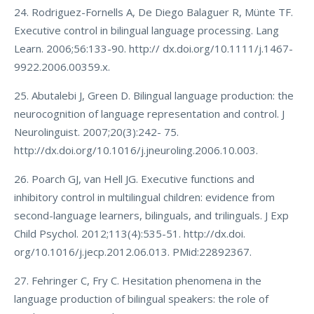
24. Rodriguez-Fornells A, De Diego Balaguer R, Münte TF.
Executive control in bilingual language processing. Lang
Learn. 2006;56:133-90. http:// dx.doi.org/10.1111/j.1467-
9922.2006.00359.x.
25. Abutalebi J, Green D. Bilingual language production: the
neurocognition of language representation and control. J
Neurolinguist. 2007;20(3):242- 75.
http://dx.doi.org/10.1016/j.jneuroling.2006.10.003.
26. Poarch GJ, van Hell JG. Executive functions and
inhibitory control in multilingual children: evidence from
second-language learners, bilinguals, and trilinguals. J Exp
Child Psychol. 2012;113(4):535-51. http://dx.doi.
org/10.1016/j.jecp.2012.06.013. PMid:22892367.
27. Fehringer C, Fry C. Hesitation phenomena in the
language production of bilingual speakers: the role of