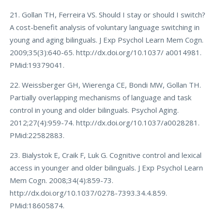
21. Gollan TH, Ferreira VS. Should I stay or should I switch?
A cost-benefit analysis of voluntary language switching in
young and aging bilinguals. J Exp Psychol Learn Mem Cogn.
2009;35(3):640-65. http://dx.doi.org/10.1037/ a0014981.
PMid:19379041.
22. Weissberger GH, Wierenga CE, Bondi MW, Gollan TH.
Partially overlapping mechanisms of language and task
control in young and older bilinguals. Psychol Aging.
2012;27(4):959-74. http://dx.doi.org/10.1037/a0028281.
PMid:22582883.
23. Bialystok E, Craik F, Luk G. Cognitive control and lexical
access in younger and older bilinguals. J Exp Psychol Learn
Mem Cogn. 2008;34(4):859-73.
http://dx.doi.org/10.1037/0278-7393.34.4.859.
PMid:18605874.