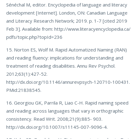
Sénéchal M, editor. Encyclopedia of language and literacy
development [Internet]. London, ON: Canadian Language
and Literacy Research Network; 2019. p. 1-7 [cited 2019
Feb 3]. Available from: http://www.literacyencyclopedia.ca/
pdfs/topic.php?topId=236
15. Norton ES, Wolf M. Rapid Automatized Naming (RAN)
and reading fluency: implications for understanding and
treatment of reading disabilities. Annu Rev Psychol.
2012;63(1):427-52.
http://dx.doi.org/10.1146/annurevpsych-120710-100431.
PMid:21838545.
16. Georgiou GK, Parrila R, Liao C-H. Rapid naming speed
and reading across languages that vary in orthographic
consistency. Read Writ. 2008;21(9):885- 903.
http://dx.doi.org/10.1007/s11145-007-9096-4.