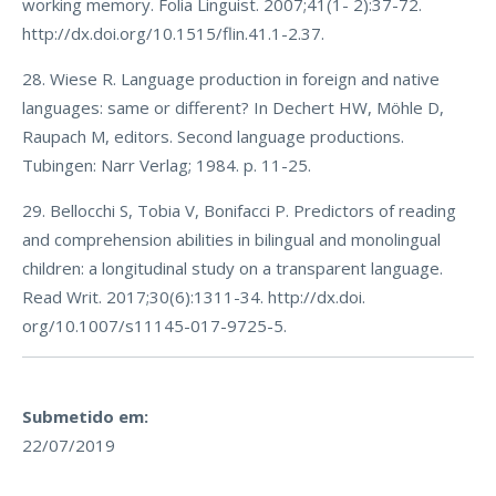
working memory. Folia Linguist. 2007;41(1- 2):37-72.
http://dx.doi.org/10.1515/flin.41.1-2.37.
28. Wiese R. Language production in foreign and native
languages: same or different? In Dechert HW, Möhle D,
Raupach M, editors. Second language productions.
Tubingen: Narr Verlag; 1984. p. 11-25.
29. Bellocchi S, Tobia V, Bonifacci P. Predictors of reading
and comprehension abilities in bilingual and monolingual
children: a longitudinal study on a transparent language.
Read Writ. 2017;30(6):1311-34. http://dx.doi.
org/10.1007/s11145-017-9725-5.
Submetido em:
22/07/2019