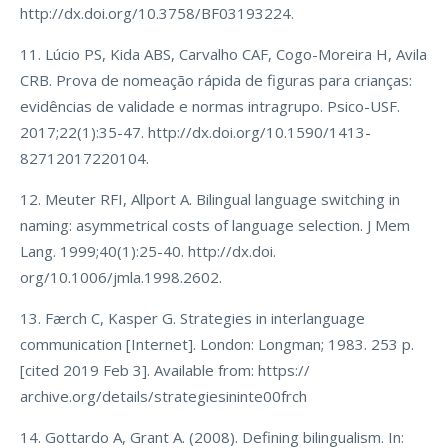
http://dx.doi.org/10.3758/BF03193224.
11. Lúcio PS, Kida ABS, Carvalho CAF, Cogo-Moreira H, Avila
CRB. Prova de nomeação rápida de figuras para crianças:
evidências de validade e normas intragrupo. Psico-USF.
2017;22(1):35-47. http://dx.doi.org/10.1590/1413-
82712017220104.
12. Meuter RFI, Allport A. Bilingual language switching in
naming: asymmetrical costs of language selection. J Mem
Lang. 1999;40(1):25-40. http://dx.doi.
org/10.1006/jmla.1998.2602.
13. Færch C, Kasper G. Strategies in interlanguage
communication [Internet]. London: Longman; 1983. 253 p.
[cited 2019 Feb 3]. Available from: https://
archive.org/details/strategiesininte00frch
14. Gottardo A, Grant A. (2008). Defining bilingualism. In: