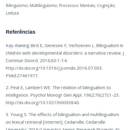
Bilinguismo; Multilinguismo; Processos Mentais; Cognição;
Leitura
Referências
Kay-Raining Bird E, Genesee F, Verhoeven L. Bilingualism in
children with developmental disorders: a narrative review. J
Commun Disord. 2016;63:1-14.
http://dx.doi.org/10.1016/j.jcomdis.2016.07.003.
PMid:27461977.
2. Peal E, Lambert WE. The relation of bilingualism to
intelligence. Psychol Monogr Gen Appl. 1962;76(27):1-23.
http://dx.doi.org/10.1037/h0093840.
3. Young S. The effects of bilingualism and multilingualism
on lexical retrieval [Internet]. Cedarville: Cedarville
University; 2016.(Linguistics Senior Research Projects; 6)