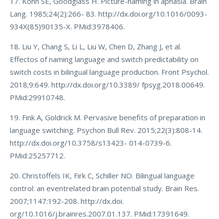
17. Kohn SE, Goodglass H. Picture-naming in aphasia. Brain
Lang. 1985;24(2):266- 83. http://dx.doi.org/10.1016/0093-
934X(85)90135-X. PMid:3978406.
18. Liu Y, Chang S, Li L, Liu W, Chen D, Zhang J, et al.
Effectos of naming language and switch predictability on
switch costs in bilingual language production. Front Psychol.
2018;9:649. http://dx.doi.org/10.3389/ fpsyg.2018.00649.
PMid:29910748.
19. Fink A, Goldrick M. Pervasive benefits of preparation in
language switching. Psychon Bull Rev. 2015;22(3):808-14.
http://dx.doi.org/10.3758/s13423- 014-0739-6.
PMid:25257712.
20. Christoffels IK, Firk C, Schiller NO. Bilingual language
control: an eventrelated brain potential study. Brain Res.
2007;1147:192-208. http://dx.doi.
org/10.1016/j.brainres.2007.01.137. PMid:17391649.