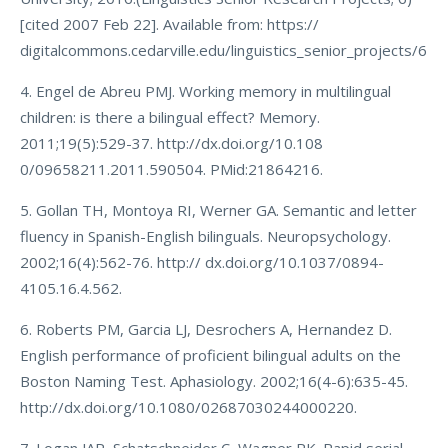
[cited 2007 Feb 22]. Available from: https://
digitalcommons.cedarville.edu/linguistics_senior_projects/6
4. Engel de Abreu PMJ. Working memory in multilingual
children: is there a bilingual effect? Memory.
2011;19(5):529-37. http://dx.doi.org/10.108
0/09658211.2011.590504. PMid:21864216.
5. Gollan TH, Montoya RI, Werner GA. Semantic and letter
fluency in Spanish-English bilinguals. Neuropsychology.
2002;16(4):562-76. http:// dx.doi.org/10.1037/0894-
4105.16.4.562.
6. Roberts PM, Garcia LJ, Desrochers A, Hernandez D.
English performance of proficient bilingual adults on the
Boston Naming Test. Aphasiology. 2002;16(4-6):635-45.
http://dx.doi.org/10.1080/02687030244000220.