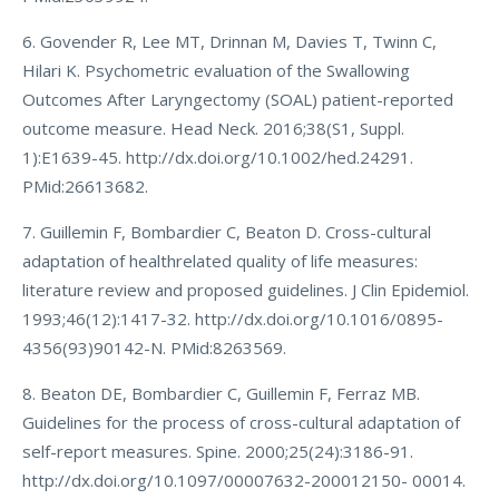
6. Govender R, Lee MT, Drinnan M, Davies T, Twinn C,
Hilari K. Psychometric evaluation of the Swallowing
Outcomes After Laryngectomy (SOAL) patient-reported
outcome measure. Head Neck. 2016;38(S1, Suppl.
1):E1639-45. http://dx.doi.org/10.1002/hed.24291.
PMid:26613682.
7. Guillemin F, Bombardier C, Beaton D. Cross-cultural
adaptation of healthrelated quality of life measures:
literature review and proposed guidelines. J Clin Epidemiol.
1993;46(12):1417-32. http://dx.doi.org/10.1016/0895-
4356(93)90142-N. PMid:8263569.
8. Beaton DE, Bombardier C, Guillemin F, Ferraz MB.
Guidelines for the process of cross-cultural adaptation of
self-report measures. Spine. 2000;25(24):3186-91.
http://dx.doi.org/10.1097/00007632-200012150- 00014.