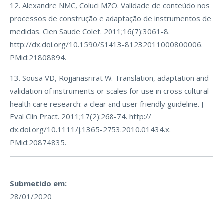
12. Alexandre NMC, Coluci MZO. Validade de conteúdo nos
processos de construção e adaptação de instrumentos de
medidas. Cien Saude Colet. 2011;16(7):3061-8.
http://dx.doi.org/10.1590/S1413-81232011000800006.
PMid:21808894.
13. Sousa VD, Rojjanasrirat W. Translation, adaptation and
validation of instruments or scales for use in cross cultural
health care research: a clear and user friendly guideline. J
Eval Clin Pract. 2011;17(2):268-74. http://
dx.doi.org/10.1111/j.1365-2753.2010.01434.x.
PMid:20874835.
Submetido em:
28/01/2020