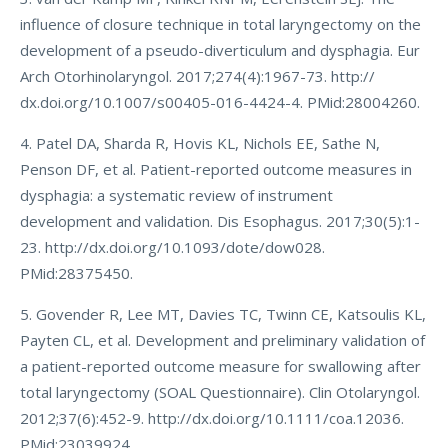
influence of closure technique in total laryngectomy on the
development of a pseudo-diverticulum and dysphagia. Eur
Arch Otorhinolaryngol. 2017;274(4):1967-73. http://
dx.doi.org/10.1007/s00405-016-4424-4. PMid:28004260.
4. Patel DA, Sharda R, Hovis KL, Nichols EE, Sathe N,
Penson DF, et al. Patient-reported outcome measures in
dysphagia: a systematic review of instrument
development and validation. Dis Esophagus. 2017;30(5):1-
23. http://dx.doi.org/10.1093/dote/dow028.
PMid:28375450.
5. Govender R, Lee MT, Davies TC, Twinn CE, Katsoulis KL,
Payten CL, et al. Development and preliminary validation of
a patient-reported outcome measure for swallowing after
total laryngectomy (SOAL Questionnaire). Clin Otolaryngol.
2012;37(6):452-9. http://dx.doi.org/10.1111/coa.12036.
PMid:23039924.