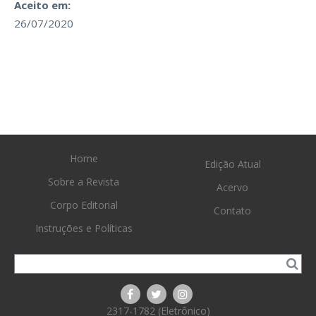
Aceito em:
26/07/2020
Home
Edição Atual
Sobre a Revista
Acervo
Corpo Editorial
Contato
Instruções e Políticas
2317-1782 (Eletrônico)