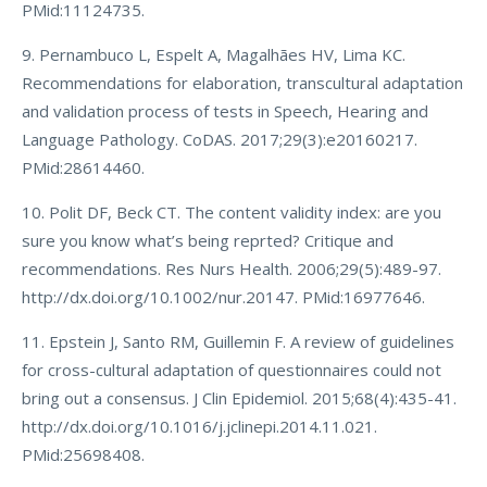
PMid:11124735.
9. Pernambuco L, Espelt A, Magalhães HV, Lima KC.
Recommendations for elaboration, transcultural adaptation
and validation process of tests in Speech, Hearing and
Language Pathology. CoDAS. 2017;29(3):e20160217.
PMid:28614460.
10. Polit DF, Beck CT. The content validity index: are you
sure you know what’s being reprted? Critique and
recommendations. Res Nurs Health. 2006;29(5):489-97.
http://dx.doi.org/10.1002/nur.20147. PMid:16977646.
11. Epstein J, Santo RM, Guillemin F. A review of guidelines
for cross-cultural adaptation of questionnaires could not
bring out a consensus. J Clin Epidemiol. 2015;68(4):435-41.
http://dx.doi.org/10.1016/j.jclinepi.2014.11.021.
PMid:25698408.