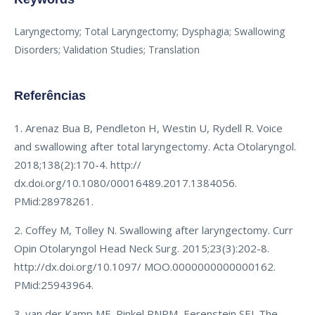
Laryngectomy; Total Laryngectomy; Dysphagia; Swallowing
Disorders; Validation Studies; Translation
Referências
1. Arenaz Bua B, Pendleton H, Westin U, Rydell R. Voice
and swallowing after total laryngectomy. Acta Otolaryngol.
2018;138(2):170-4. http://
dx.doi.org/10.1080/00016489.2017.1384056.
PMid:28978261.
2. Coffey M, Tolley N. Swallowing after laryngectomy. Curr
Opin Otolaryngol Head Neck Surg. 2015;23(3):202-8.
http://dx.doi.org/10.1097/ MOO.0000000000000162.
PMid:25943964.
3. van der Kamp MF, Rinkel RNPM, Eerenstein SEJ. The