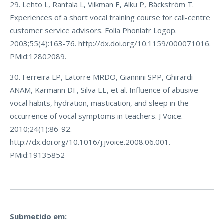
29. Lehto L, Rantala L, Vilkman E, Alku P, Bäckström T.
Experiences of a short vocal training course for call-centre
customer service advisors. Folia Phoniatr Logop.
2003;55(4):163-76. http://dx.doi.org/10.1159/000071016.
PMid:12802089.
30. Ferreira LP, Latorre MRDO, Giannini SPP, Ghirardi
ANAM, Karmann DF, Silva EE, et al. Influence of abusive
vocal habits, hydration, mastication, and sleep in the
occurrence of vocal symptoms in teachers. J Voice.
2010;24(1):86-92.
http://dx.doi.org/10.1016/j.jvoice.2008.06.001.
PMid:19135852
Submetido em: