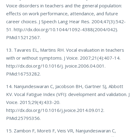
Voice disorders in teachers and the general population:
effects on work performance, attendance, and future
career choices. J Speech Lang Hear Res. 2004;47(3):542-
51. http://dx.doi.org/10.1044/1092-4388(2004/042).
PMid:15212567.
13. Tavares EL, Martins RH. Vocal evaluation in teachers
with or without symptoms. J Voice. 2007;21(4):407-14.
http://dx.doi.org/10.1016/j. jvoice.2006.04.001.
PMid:16753282.
14. Nanjundeswaran C, Jacobson BH, Gartner SJ, Abbott
KV. Vocal Fatigue Index (VFI): development and validation. J
Voice. 2015;29(4):433-20.
http://dx.doi.org/10.1016/j.jvoice.2014.09.012.
PMid:25795356.
15. Zambon F, Moreti F, Veis VR, Nanjundeswaran C,