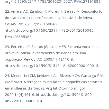
org/10.1590/2317-1782/20162015027. PMid:27191881.
22. Amaral AC, Zambon F, Moreti F, Behlau M. Desconforto
do trato vocal em professores após atividade letiva.
CoDAS. 2017;29(2):e20160045.
http://dx.doi.org/10.1590/2317-1782/20172016045.
PMid:28355385.
23. Ferreira LP, Santos JG, Lima MFB. Sintoma vocal e sua
provável causa: levantamento de dados em uma
população. Rev CEFAC. 2009;11(1):110-8.
http://dx.doi.org/10.1590/S1516-18462009000100015.
24. Menoncin LCM, Jurkievicz AL, Silvério KCA, Camargo PM,
Wolf NMN. Alterações musculares e esqueléticas cervicais
em mulheres disfônicas. Arq Int Otorrinolaringol.
2020;14(4):461-6. http://dx.doi.org/10.1590/ S1809-
48722010000400014.