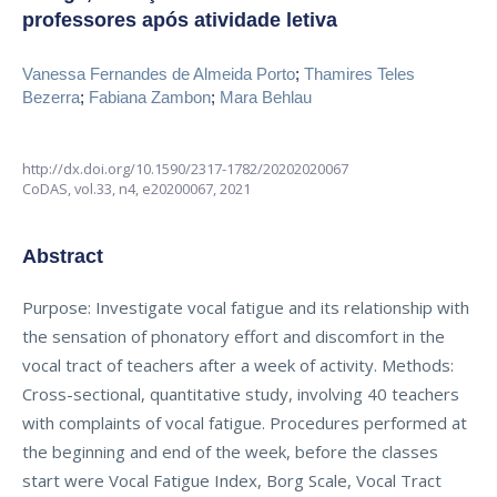
professores após atividade letiva
Vanessa Fernandes de Almeida Porto
;
Thamires Teles
Bezerra
;
Fabiana Zambon
;
Mara Behlau
http://dx.doi.org/10.1590/2317-1782/20202020067
CoDAS,
vol.33, n4,
e20200067, 2021
Abstract
Purpose: Investigate vocal fatigue and its relationship with
the sensation of phonatory effort and discomfort in the
vocal tract of teachers after a week of activity. Methods:
Cross-sectional, quantitative study, involving 40 teachers
with complaints of vocal fatigue. Procedures performed at
the beginning and end of the week, before the classes
start were Vocal Fatigue Index, Borg Scale, Vocal Tract