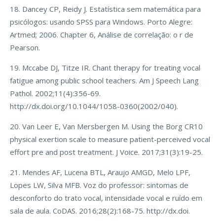
18. Dancey CP, Reidy J. Estatística sem matemática para
psicólogos: usando SPSS para Windows. Porto Alegre:
Artmed; 2006. Chapter 6, Análise de correlação: o r de
Pearson.
19. Mccabe DJ, Titze IR. Chant therapy for treating vocal
fatigue among public school teachers. Am J Speech Lang
Pathol. 2002;11(4):356-69.
http://dx.doi.org/10.1044/1058-0360(2002/040).
20. Van Leer E, Van Mersbergen M. Using the Borg CR10
physical exertion scale to measure patient-perceived vocal
effort pre and post treatment. J Voice. 2017;31(3):19-25.
21. Mendes AF, Lucena BTL, Araujo AMGD, Melo LPF,
Lopes LW, Silva MFB. Voz do professor: sintomas de
desconforto do trato vocal, intensidade vocal e ruído em
sala de aula. CoDAS. 2016;28(2):168-75. http://dx.doi.