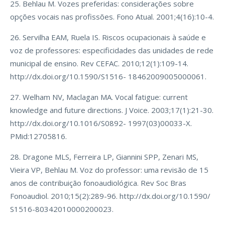
25. Behlau M. Vozes preferidas: considerações sobre
opções vocais nas profissões. Fono Atual. 2001;4(16):10-4.
26. Servilha EAM, Ruela IS. Riscos ocupacionais à saúde e
voz de professores: especificidades das unidades de rede
municipal de ensino. Rev CEFAC. 2010;12(1):109-14.
http://dx.doi.org/10.1590/S1516- 18462009005000061.
27. Welham NV, Maclagan MA. Vocal fatigue: current
knowledge and future directions. J Voice. 2003;17(1):21-30.
http://dx.doi.org/10.1016/S0892- 1997(03)00033-X.
PMid:12705816.
28. Dragone MLS, Ferreira LP, Giannini SPP, Zenari MS,
Vieira VP, Behlau M. Voz do professor: uma revisão de 15
anos de contribuição fonoaudiológica. Rev Soc Bras
Fonoaudiol. 2010;15(2):289-96. http://dx.doi.org/10.1590/
S1516-80342010000200023.