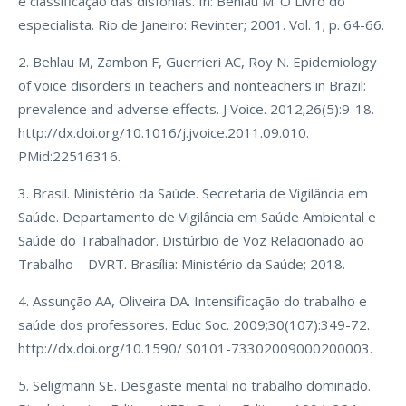
e classificação das disfonias. In: Behlau M. O Livro do
especialista. Rio de Janeiro: Revinter; 2001. Vol. 1; p. 64-66.
2. Behlau M, Zambon F, Guerrieri AC, Roy N. Epidemiology
of voice disorders in teachers and nonteachers in Brazil:
prevalence and adverse effects. J Voice. 2012;26(5):9-18.
http://dx.doi.org/10.1016/j.jvoice.2011.09.010.
PMid:22516316.
3. Brasil. Ministério da Saúde. Secretaria de Vigilância em
Saúde. Departamento de Vigilância em Saúde Ambiental e
Saúde do Trabalhador. Distúrbio de Voz Relacionado ao
Trabalho – DVRT. Brasília: Ministério da Saúde; 2018.
4. Assunção AA, Oliveira DA. Intensificação do trabalho e
saúde dos professores. Educ Soc. 2009;30(107):349-72.
http://dx.doi.org/10.1590/ S0101-73302009000200003.
5. Seligmann SE. Desgaste mental no trabalho dominado.