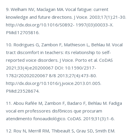
9. Welham NV, Maclagan MA. Vocal fatigue: current
knowledge and future directions. J Voice. 2003;17(1):21-30.
http://dx.doi.org/10.1016/S0892- 1997(03)00033-X.
PMid:12705816.
10. Rodrigues G, Zambon F, Mathieson L, Behlau M. Vocal
tract discomfort in teachers: its relationship to self-
reported voice disorders. J Voice. Porto et al. CoDAS
2021;33(4):e20200067 DOI: 10.1590/2317-
1782/20202020067 8/8 2013;27(4):473-80.
http://dx.doi.org/10.1016/j.jvoice.2013.01.005.
PMid:23528674.
11. Abou Rafée M, Zambon F, Badaro F, Behlau M. Fadiga
vocal em professores disfônicos que procuram
atendimento fonoaudiológico. CoDAS. 2019;31(3):1-6.
12. Roy N, Merrill RM, Thibeault S, Gray SD, Smith EM.