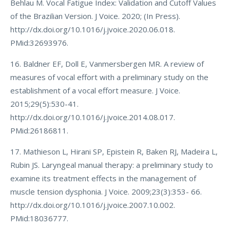
Behlau M. Vocal Fatigue Index: Validation and Cutoff Values
of the Brazilian Version. J Voice. 2020; (In Press).
http://dx.doi.org/10.1016/j.jvoice.2020.06.018.
PMid:32693976.
16. Baldner EF, Doll E, Vanmersbergen MR. A review of
measures of vocal effort with a preliminary study on the
establishment of a vocal effort measure. J Voice.
2015;29(5):530-41.
http://dx.doi.org/10.1016/j.jvoice.2014.08.017.
PMid:26186811.
17. Mathieson L, Hirani SP, Epistein R, Baken RJ, Madeira L,
Rubin JS. Laryngeal manual therapy: a preliminary study to
examine its treatment effects in the management of
muscle tension dysphonia. J Voice. 2009;23(3):353- 66.
http://dx.doi.org/10.1016/j.jvoice.2007.10.002.
PMid:18036777.