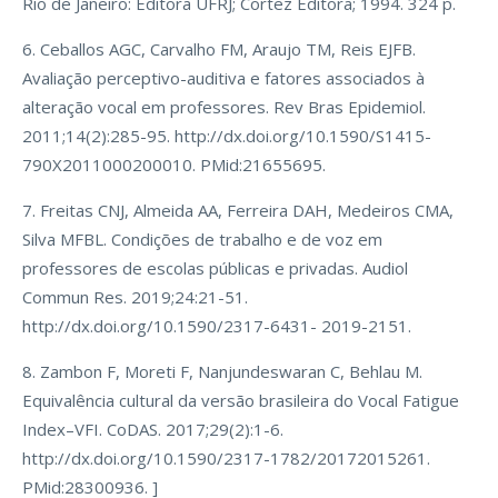
Rio de Janeiro: Editora UFRJ; Cortez Editora; 1994. 324 p.
6. Ceballos AGC, Carvalho FM, Araujo TM, Reis EJFB.
Avaliação perceptivo-auditiva e fatores associados à
alteração vocal em professores. Rev Bras Epidemiol.
2011;14(2):285-95. http://dx.doi.org/10.1590/S1415-
790X2011000200010. PMid:21655695.
7. Freitas CNJ, Almeida AA, Ferreira DAH, Medeiros CMA,
Silva MFBL. Condições de trabalho e de voz em
professores de escolas públicas e privadas. Audiol
Commun Res. 2019;24:21-51.
http://dx.doi.org/10.1590/2317-6431- 2019-2151.
8. Zambon F, Moreti F, Nanjundeswaran C, Behlau M.
Equivalência cultural da versão brasileira do Vocal Fatigue
Index–VFI. CoDAS. 2017;29(2):1-6.
http://dx.doi.org/10.1590/2317-1782/20172015261.
PMid:28300936. ]