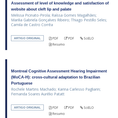
Assessment of level of knowledge and satisfaction of
website about cleft lip and palate
Melissa Picinato-Pirola; Raíssa Gomes Magalhães;
Marilia Gabriela Gonçalves Ribeiro; Thiago Pestillo Seles;
Camila de Castro Corrêa
PDF
PDF
SciELO
ARTIGO ORIGINAL
Resumo
Montreal Cognitive Assessment Hearing Impairment
(MoCA-H): cross-cultural adaptation to Brazilian
Portuguese
Rochele Martins Machado; Karina Carlesso Pagliarin;
Fernanda Soares Aurélio Patatt
PDF
PDF
SciELO
ARTIGO ORIGINAL
Resumo