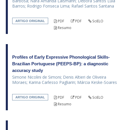
Barbosa; Nara Amanda Laismann; Débora Santos Lula
Barros; Rodrigo Fonseca Lima; Rafael Santos Santana
PDF
PDF
SciELO
ARTIGO ORIGINAL
Resumo
Profiles of Early Expressive Phonological Skills-
Brazilian Portuguese (PEEPS-BP): a diagnostic
accuracy study
Simone Nicolini de Simoni; Denis Altieri de Oliveira
Moraes; Karina Carlesso Pagliarin; Márcia Keske-Soares
PDF
PDF
SciELO
ARTIGO ORIGINAL
Resumo