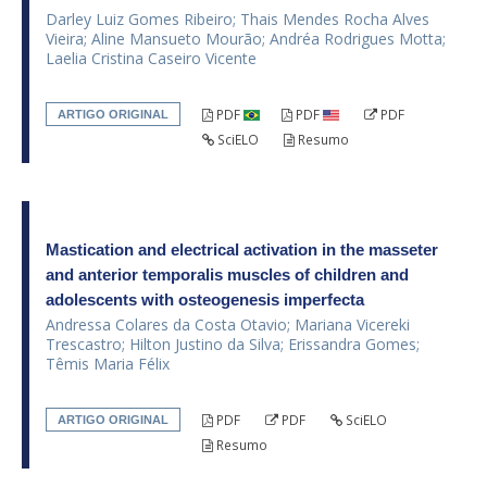
Darley Luiz Gomes Ribeiro; Thais Mendes Rocha Alves
Vieira; Aline Mansueto Mourão; Andréa Rodrigues Motta;
Laelia Cristina Caseiro Vicente
PDF
PDF
PDF
ARTIGO ORIGINAL
SciELO
Resumo
Mastication and electrical activation in the masseter
and anterior temporalis muscles of children and
adolescents with osteogenesis imperfecta
Andressa Colares da Costa Otavio; Mariana Vicereki
Trescastro; Hilton Justino da Silva; Erissandra Gomes;
Têmis Maria Félix
PDF
PDF
SciELO
ARTIGO ORIGINAL
Resumo