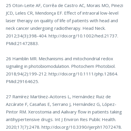
25 Oton-Leite AF, Corrêa de Castro AC, Morais MO, Pinezi
JCD, Leles CR, Mendonça EF. Effect of intraoral low-level
laser therapy on quality of life of patients with head and
neck cancer undergoing radiotherapy. Head Neck.
2012;34(3):398-404.
http://doi.org/10.1002/hed.21737
.
PMid:21472883.
26 Hamblin MR. Mechanisms and mitochondrial redox
signaling in photobiomodulation. Photochem Photobiol.
2018;94(2):199-212.
http://doi.org/10.1111/php.12864
.
PMid:29164625.
27 Ramírez Martínez-Acitores L, Hernández Ruiz de
Azcárate F, Casañas E, Serrano J, Hernández G, López-
Pintor RM. Xerostomia and Aalivary flow in patients taking
antihypertensive drugs. Int J Environ Res Public Health.
2020;17(7):2478.
http://doi.org/10.3390/ijerph17072478
.