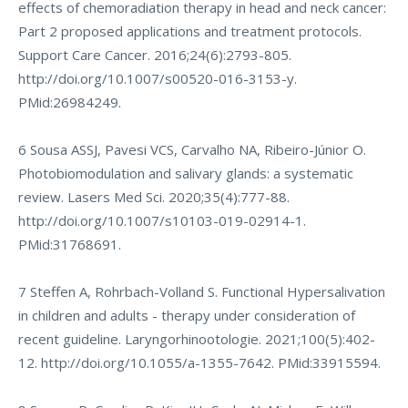
effects of chemoradiation therapy in head and neck cancer:
Part 2 proposed applications and treatment protocols.
Support Care Cancer. 2016;24(6):2793-805.
http://doi.org/10.1007/s00520-016-3153-y
.
PMid:26984249.
6 Sousa ASSJ, Pavesi VCS, Carvalho NA, Ribeiro-Júnior O.
Photobiomodulation and salivary glands: a systematic
review. Lasers Med Sci. 2020;35(4):777-88.
http://doi.org/10.1007/s10103-019-02914-1
.
PMid:31768691.
7 Steffen A, Rohrbach-Volland S. Functional Hypersalivation
in children and adults - therapy under consideration of
recent guideline. Laryngorhinootologie. 2021;100(5):402-
12.
http://doi.org/10.1055/a-1355-7642
. PMid:33915594.