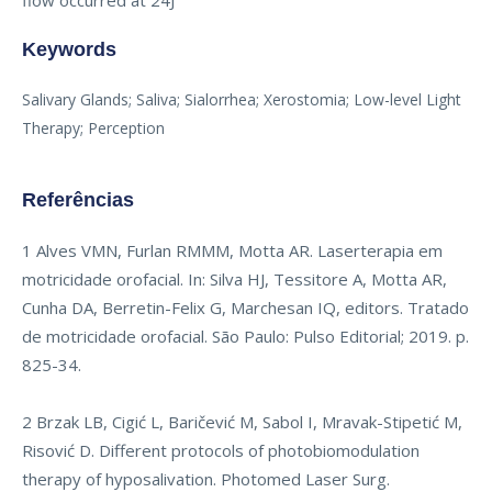
flow occurred at 24J
Keywords
Salivary Glands; Saliva; Sialorrhea; Xerostomia; Low-level Light
Therapy; Perception
Referências
1 Alves VMN, Furlan RMMM, Motta AR. Laserterapia em
motricidade orofacial. In: Silva HJ, Tessitore A, Motta AR,
Cunha DA, Berretin-Felix G, Marchesan IQ, editors. Tratado
de motricidade orofacial. São Paulo: Pulso Editorial; 2019. p.
825-34.
2 Brzak LB, Cigić L, Baričević M, Sabol I, Mravak-Stipetić M,
Risović D. Different protocols of photobiomodulation
therapy of hyposalivation. Photomed Laser Surg.