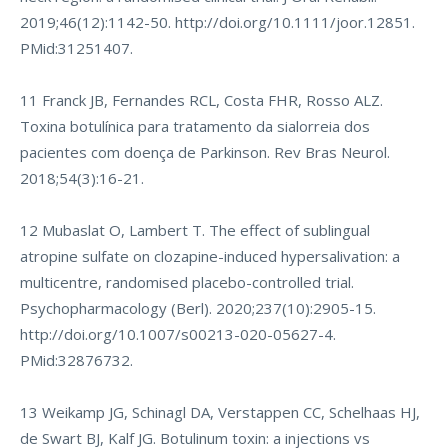
2019;46(12):1142-50.
http://doi.org/10.1111/joor.12851
.
PMid:31251407.
11 Franck JB, Fernandes RCL, Costa FHR, Rosso ALZ.
Toxina botulínica para tratamento da sialorreia dos
pacientes com doença de Parkinson. Rev Bras Neurol.
2018;54(3):16-21.
12 Mubaslat O, Lambert T. The effect of sublingual
atropine sulfate on clozapine-induced hypersalivation: a
multicentre, randomised placebo-controlled trial.
Psychopharmacology (Berl). 2020;237(10):2905-15.
http://doi.org/10.1007/s00213-020-05627-4
.
PMid:32876732.
13 Weikamp JG, Schinagl DA, Verstappen CC, Schelhaas HJ,
de Swart BJ, Kalf JG. Botulinum toxin: a injections vs