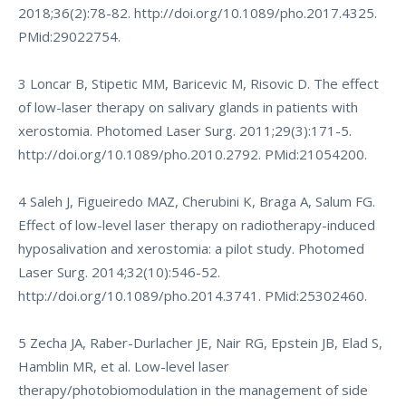
2018;36(2):78-82.
http://doi.org/10.1089/pho.2017.4325
.
PMid:29022754.
3 Loncar B, Stipetic MM, Baricevic M, Risovic D. The effect
of low-laser therapy on salivary glands in patients with
xerostomia. Photomed Laser Surg. 2011;29(3):171-5.
http://doi.org/10.1089/pho.2010.2792
. PMid:21054200.
4 Saleh J, Figueiredo MAZ, Cherubini K, Braga A, Salum FG.
Effect of low-level laser therapy on radiotherapy-induced
hyposalivation and xerostomia: a pilot study. Photomed
Laser Surg. 2014;32(10):546-52.
http://doi.org/10.1089/pho.2014.3741
. PMid:25302460.
5 Zecha JA, Raber-Durlacher JE, Nair RG, Epstein JB, Elad S,
Hamblin MR, et al. Low-level laser
therapy/photobiomodulation in the management of side