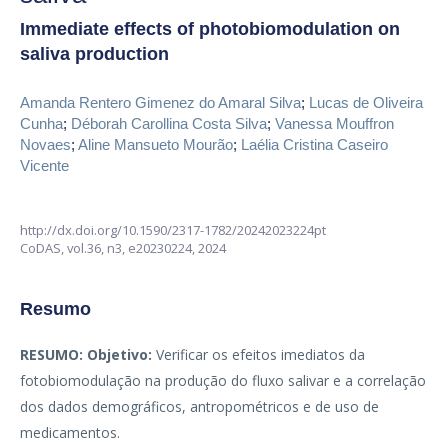
Immediate effects of photobiomodulation on
saliva production
Amanda Rentero Gimenez do Amaral Silva
;
Lucas de Oliveira
Cunha
;
Déborah Carollina Costa Silva
;
Vanessa Mouffron
Novaes
;
Aline Mansueto Mourão
;
Laélia Cristina Caseiro
Vicente
http://dx.doi.org/10.1590/2317-1782/20242023224pt
CoDAS,
vol.36, n3,
e20230224, 2024
Resumo
RESUMO:
Objetivo:
Verificar os efeitos imediatos da
fotobiomodulação na produção do fluxo salivar e a correlação
dos dados demográficos, antropométricos e de uso de
medicamentos.