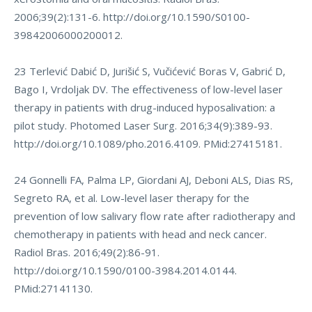
2006;39(2):131-6.
http://doi.org/10.1590/S0100-
39842006000200012
.
23 Terlević Dabić D, Jurišić S, Vučićević Boras V, Gabrić D,
Bago I, Vrdoljak DV. The effectiveness of low-level laser
therapy in patients with drug-induced hyposalivation: a
pilot study. Photomed Laser Surg. 2016;34(9):389-93.
http://doi.org/10.1089/pho.2016.4109
. PMid:27415181.
24 Gonnelli FA, Palma LP, Giordani AJ, Deboni ALS, Dias RS,
Segreto RA, et al. Low-level laser therapy for the
prevention of low salivary flow rate after radiotherapy and
chemotherapy in patients with head and neck cancer.
Radiol Bras. 2016;49(2):86-91.
http://doi.org/10.1590/0100-3984.2014.0144
.
PMid:27141130.