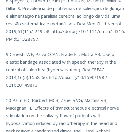
8 Speyer R, Cordier R, Kim JH, Cocks N, Michou E, Wilkes-
Gillan S. Prevalência de problemas de salivação, deglutição
e alimentação na paralisia cerebral ao longo da vida: uma
revisão sistemática e metanálises. Dev Med Child Neurol.
2019;61(11):1249-58.
http://doi.org/10.1111/dmcn.14316
.
PMid:31328797.
9 Caneshi WF, Paiva CCAN, Frade FL, Motta AR. Use of
elastic bandage associated with speech therapy in the
control ofsialorrhea (hypersalivation). Rev CEFAC.
2014;16(5):1558-66.
http://doi.org/10.1590/1982-
021620149813
.
10 Paim ED, Barbert MCB, Zanella VG, Martins VB,
Macagnan FE. Effects of transcutaneous electrical nerve
stimulation on the salivary flow of patients with
hyposalivation induced by radiotherapy in the head and
neck region: a randomised clinical trial. J Oral Rehabil.