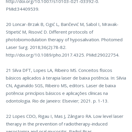
http://doi.org/10.1007/s10103-021-03392-0
.
PMid:34409539.
20 Loncar-Brzak B, Cigić L, Baričević M, Sabol I, Mravak-
Stipetić M, Risović D. Different protocols of
photobiomodulation therapy of hyposalivation. Photomed
Laser Surg. 2018;36(2):78-82.
http://doi.org/10.1089/pho.2017.4325
. PMid:29022754.
21 Silva DFT, Lopes LA, Ribeiro MS. Conceitos físicos
básicos aplicados à terapia laser de baixa potência. In: Silvia
CN, Aguinaldo SGS, Ribeiro MS, editors. Laser de baixa
potência: princípios básicos e aplicações clínicas na
odontologia. Rio de Janeiro: Elsevier; 2021. p. 1-13.
22 Lopes CDO, Rigau I, Mas J, Zângaro RA. Low level laser
therapy in the prevention of radiotherapy-induced
xerostomia and oral mucositis. Radiol Bras.