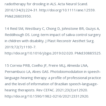
radiotherapy for drooling in ALS. Acta Neurol Scand.
2016;134(3):224-31.
http://doi.org/10.1111/ane.12559
.
PMid:26803950.
14 Reid SM, Westbury C, Chong D, Johnstone BR, Guzys A,
Reddihough DS. Long-term impact of saliva control surgery
in children with disability. J Plast Reconstr Aesthet Surg.
2019;72(7):1193-7.
http://doi.org/10.1016/j.bjps.2019.02.020
. PMid:30885525.
15 Correia PRB, Coelho JF, Freire MLJ, Almeida LNA,
Pernambuco LA, Alves GAS. Photobiomodulation in speech-
language-hearing therapy: a profile of professional practice
and the level of information of Brazilian speech-language-
hearing therapists. Rev CEFAC. 2021;23(3):e12920.
http://doi.org/10.1590/1982-0216/202123312920
.