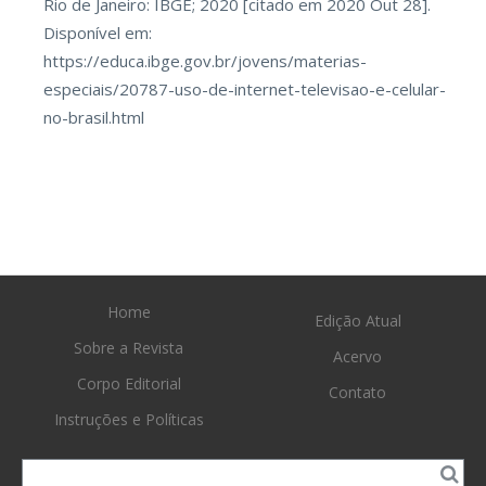
Rio de Janeiro: IBGE; 2020 [citado em 2020 Out 28].
Disponível em:
https://educa.ibge.gov.br/jovens/materias-
especiais/20787-uso-de-internet-televisao-e-celular-
no-brasil.html
Home
Edição Atual
Sobre a Revista
Acervo
Corpo Editorial
Contato
Instruções e Políticas