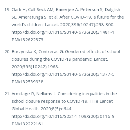
Clark H, Coll-Seck AM, Banerjee A, Peterson S, Dalglish
SL, Ameratunga S, et al. After COVID-19, a future for the
world’s children. Lancet. 2020;396(10247):298-300.
http://dx.doi.org/10.1016/S0140-6736(20)31481-1
PMid:32622373.
Burzynska K, Contreras G. Gendered effects of school
closures during the COVID-19 pandemic. Lancet.
2020;395(10242):1968.
http://dx.doi.org/10.1016/S0140-6736(20)31377-5
PMid:32539938.
Armitage R, Nellums L. Considering inequalities in the
school closure response to COVID-19. THe Lancet
Global Health. 2020;8(5):e644.
http://dx.doi.org/10.1016/S2214-109X(20)30116-9
PMid:32222161.