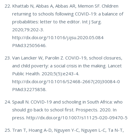
Khattab N, Abbas A, Abbas AR, Memon SF. Children
returning to schools following COVID-19: a balance of
probabilities: letter to the editor. Int J Surg.
2020;79:202-3.
http://dx.doi.org/10.1016/j.ijsu.2020.05.084
PMid:32505646.
Van Lancker W, Parolin Z. COVID-19, school closures,
and child poverty: a social crisis in the making. Lancet
Public Health. 2020;5(5):e243-4.
http://dx.doi.org/10.1016/S2468-2667(20)30084-0
PMid:32275858.
Spaull N. COVID-19 and schooling in South Africa: who
should go back to school first. Prospects. 2020. In
press. http://dx.doi.org/10.1007/s11125-020-09470-5
Tran T, Hoang A-D, Nguyen Y-C, Nguyen L-C, Ta N-T,