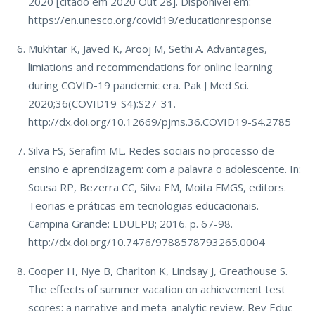
2020 [citado em 2020 Out 28]. Disponível em:
https://en.unesco.org/covid19/educationresponse
Mukhtar K, Javed K, Arooj M, Sethi A. Advantages,
limiations and recommendations for online learning
during COVID-19 pandemic era. Pak J Med Sci.
2020;36(COVID19-S4):S27-31.
http://dx.doi.org/10.12669/pjms.36.COVID19-S4.2785
Silva FS, Serafim ML. Redes sociais no processo de
ensino e aprendizagem: com a palavra o adolescente. In:
Sousa RP, Bezerra CC, Silva EM, Moita FMGS, editors.
Teorias e práticas em tecnologias educacionais.
Campina Grande: EDUEPB; 2016. p. 67-98.
http://dx.doi.org/10.7476/9788578793265.0004
Cooper H, Nye B, Charlton K, Lindsay J, Greathouse S.
The effects of summer vacation on achievement test
scores: a narrative and meta-analytic review. Rev Educ