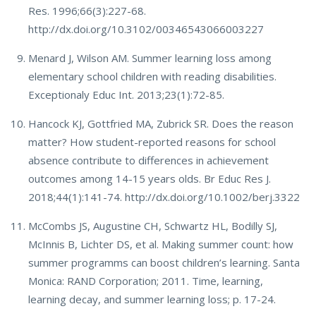
Res. 1996;66(3):227-68.
http://dx.doi.org/10.3102/00346543066003227
Menard J, Wilson AM. Summer learning loss among
elementary school children with reading disabilities.
Exceptionaly Educ Int. 2013;23(1):72-85.
Hancock KJ, Gottfried MA, Zubrick SR. Does the reason
matter? How student-reported reasons for school
absence contribute to differences in achievement
outcomes among 14-15 years olds. Br Educ Res J.
2018;44(1):141-74. http://dx.doi.org/10.1002/berj.3322
McCombs JS, Augustine CH, Schwartz HL, Bodilly SJ,
McInnis B, Lichter DS, et al. Making summer count: how
summer programms can boost children’s learning. Santa
Monica: RAND Corporation; 2011. Time, learning,
learning decay, and summer learning loss; p. 17-24.