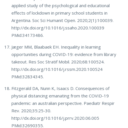
applied study of the psychological and educational
effects of lockdown in primary school students in
Argentina. Soc Sci Humanit Open. 2020;2(1):100039.
http://dx.doi.org/10.1016/j.ssaho.2020.100039
PMid:34173486.
Jæger MM, Blaabaek EH. Inequality in learning
opportunities during COVID-19: evidence from library
takeout. Res Soc Stratif Mobil. 2020;68:100524.
http://dx.doi.org/10.1016/j.rssm.2020.100524
PMid:32834345.
Fitzgerald DA, Nunn K, Isaacs D. Consequences of
physical distancing emanating from the COVID-19
pandemic: an australian perspective. Paediatr Respir
Rev. 2020;35:25-30.
http://dx.doi.org/10.1016/j.prrv.2020.06.005
PMid:32690355.