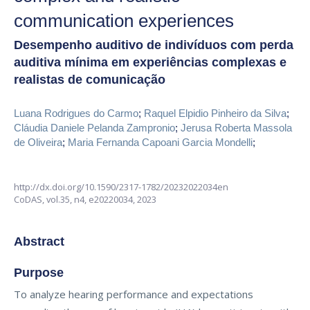
communication experiences
Desempenho auditivo de indivíduos com perda
auditiva mínima em experiências complexas e
realistas de comunicação
Luana Rodrigues do Carmo
;
Raquel Elpidio Pinheiro da Silva
;
Cláudia Daniele Pelanda Zampronio
;
Jerusa Roberta Massola
de Oliveira
;
Maria Fernanda Capoani Garcia Mondelli
;
http://dx.doi.org/10.1590/2317-1782/20232022034en
CoDAS,
vol.35, n4,
e20220034, 2023
Abstract
Purpose
To analyze hearing performance and expectations