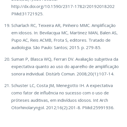
http://dx.doi.org/10.1590/2317-1782/20192018202
PMid:31721925.
Scharlach RC, Teixeira AR, Pinheiro MMC. Amplificação
em idosos. In: Bevilacqua MC, Martinez MAN, Balen AS,
Pupo AC, Reis ACMB, Frota S, editores. Tratado de
audiologia. São Paulo: Santos; 2015. p. 279-85.
Suman P, Blasca WQ, Ferrari DV. Avaliação subjetiva da
expectativa quanto ao uso do aparelho de amplificação
sonora individual. Distúrb Comun. 2008;20(1):107-14.
Schuster LC, Costa JM, Menegotto IH. A expectativa
como fator de influência no sucesso com o uso de
próteses auditivas, em indivíduos idosos. Int Arch
Otorhinolaryngol. 2012;16(2):201-8. PMid:25991936.