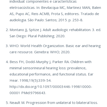
individual: componentes e características
eletroacústicas. In: Bevilacqua MC, Martinez MAN, Balen
AS, Pupo AC, Reis ACMB, Frota S, editores. Tratado de
audiologia. São Paulo: Santos; 2015. p. 253-8.
Montano JJ, Sptize J. Adult audiologic rehabilitation. 3. ed.
San Diego: Plural Publishing; 2020.
WHO: World Health Organization. Basic ear and hearing
care resource. Genebra: WHO; 2020.
Bess FH, Dodd-Murphy J, Parker RA. Children with
minimal sensorineural hearing loss: prevalence,
educational performance, and functional status. Ear
Hear. 1998;19(5):339-54.
http://dx.doi.org/10.1097/00003446-199810000-
00001 PMid:9796643.
Neault M. Progression from unilateral to bilateral loss.