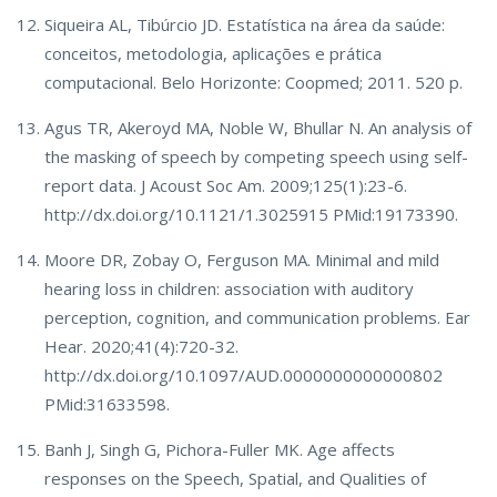
Siqueira AL, Tibúrcio JD. Estatística na área da saúde:
conceitos, metodologia, aplicações e prática
computacional. Belo Horizonte: Coopmed; 2011. 520 p.
Agus TR, Akeroyd MA, Noble W, Bhullar N. An analysis of
the masking of speech by competing speech using self-
report data. J Acoust Soc Am. 2009;125(1):23-6.
http://dx.doi.org/10.1121/1.3025915 PMid:19173390.
Moore DR, Zobay O, Ferguson MA. Minimal and mild
hearing loss in children: association with auditory
perception, cognition, and communication problems. Ear
Hear. 2020;41(4):720-32.
http://dx.doi.org/10.1097/AUD.0000000000000802
PMid:31633598.
Banh J, Singh G, Pichora-Fuller MK. Age affects
responses on the Speech, Spatial, and Qualities of