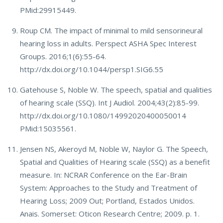
PMid:29915449.
Roup CM. The impact of minimal to mild sensorineural
hearing loss in adults. Perspect ASHA Spec Interest
Groups. 2016;1(6):55-64.
http://dx.doi.org/10.1044/persp1.SIG6.55
Gatehouse S, Noble W. The speech, spatial and qualities
of hearing scale (SSQ). Int J Audiol. 2004;43(2):85-99.
http://dx.doi.org/10.1080/14992020400050014
PMid:15035561.
Jensen NS, Akeroyd M, Noble W, Naylor G. The Speech,
Spatial and Qualities of Hearing scale (SSQ) as a benefit
measure. In: NCRAR Conference on the Ear-Brain
System: Approaches to the Study and Treatment of
Hearing Loss; 2009 Out; Portland, Estados Unidos.
Anais. Somerset: Oticon Research Centre; 2009. p. 1.