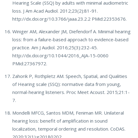
Hearing Scale (SSQ) by adults with minimal audiometric
loss. J Am Acad Audiol. 2012;23(2):81-91.
http://dx.doi.org/10.3766/jaaa.23.2.2 PMid:22353676.
Winiger AM, Alexander JM, Diefendorf A. Minimal hearing
loss: from a failure-based approach to evidence-based
practice. Am J Audiol. 2016;25(3):232-45.
http://dx.doi.org/10.1044/2016_AJA-15-0060
PMid:27367972.
Zahorik P, Rothpletz AM. Speech, Spatial, and Qualities
of Hearing scale (SSQ): normative data from young,
normal-hearing listeners. Proc Meet Acoust. 2015;21:1-
7.
Mondelli MFCG, Santos MDM, Feniman MR. Unilateral
hearing loss: benefit of amplification in sound
localization, temporal ordering and resolution. CoDAS.
2020;32(1):e20180202.