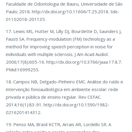
Faculdade de Odontologia de Bauru, Universidade de São
Paulo; 2018. http://dx.doi.org/10.11606/T.25.2018. tde-
01102018-201135.
17. Lewis MS, Hutter M, Lilly DJ, Bourdette D, Saunders J,
Fausti SA. Frequency-modulation (FM) technology as a
method for improving speech perception in noise for
individuals with multiple sclerosis. J Am Acad Audiol.
2006;17(8):605-16. http://dx.doi.org/10.3766/jaaa.17.8.7.
PMid:16999255.
18. Campos NB, Delgado-Pinheiro EMC. Análise do ruído e
intervenção fonoaudiológica em ambiente escolar: rede
privada e pública de ensino regular. Rev CEFAC.
2014;16(1):83-91. http://dx.doi.org/10.1590/1982-
0216201414312.
19. Penso MA, Brasil KCTR, Arrais AR, Lordello SR. A