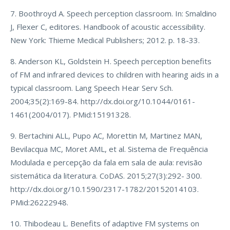
7. Boothroyd A. Speech perception classroom. In: Smaldino
J, Flexer C, editores. Handbook of acoustic accessibility.
New York: Thieme Medical Publishers; 2012. p. 18-33.
8. Anderson KL, Goldstein H. Speech perception benefits
of FM and infrared devices to children with hearing aids in a
typical classroom. Lang Speech Hear Serv Sch.
2004;35(2):169-84. http://dx.doi.org/10.1044/0161-
1461(2004/017). PMid:15191328.
9. Bertachini ALL, Pupo AC, Morettin M, Martinez MAN,
Bevilacqua MC, Moret AML, et al. Sistema de Frequência
Modulada e percepção da fala em sala de aula: revisão
sistemática da literatura. CoDAS. 2015;27(3):292- 300.
http://dx.doi.org/10.1590/2317-1782/20152014103.
PMid:26222948.
10. Thibodeau L. Benefits of adaptive FM systems on