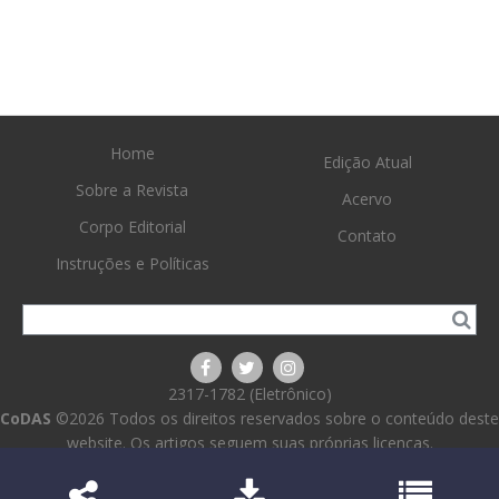
Home
Edição Atual
Sobre a Revista
Acervo
Corpo Editorial
Contato
Instruções e Políticas
2317-1782 (Eletrônico)
CoDAS
©2026 Todos os direitos reservados sobre o conteúdo deste
website. Os artigos seguem suas próprias licenças.