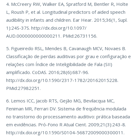
4. McCreery RW, Walker EA, Spratford M, Bentler R, Holte
L, Roush P, et al. Longitudinal predictors of aided speech
audibility in infants and children. Ear Hear. 2015;36(1, Supl.
1):24S-37S. http://dx.doi.org/10.1097/
AUD.0000000000000211. PMid:26731156.
5. Figueiredo RSL, Mendes B, Cavanaugh MCV, Novaes B.
Classificação de perdas auditivas por grau e configuração e
relações com Índice de Inteligibilidade de Fala (SII)
amplificado. CoDAS. 2016;28(6):687-96.
http://dx.doi.org/10.1590/2317-1782/20162015228.
PMid:27982251.
6. Lemos ICC, Jacob RTS, Gejão MG, Bevilacqua MC,
Feniman MR, Ferrari DV. Sistema de freqüência modulada
no transtorno do processamento auditivo: prática baseada
em evidências. Pró-Fono R Atual Cient. 2009;21(3):243-8.
http://dx.doi.org/10.1590/S0104-56872009000300011.