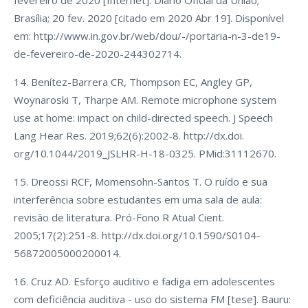
fevereiro de 2020 [Internet]. Diário Oficial da União;
Brasília; 20 fev. 2020 [citado em 2020 Abr 19]. Disponível
em: http://www.in.gov.br/web/dou/-/portaria-n-3-de19-
de-fevereiro-de-2020-244302714.
14. Benítez-Barrera CR, Thompson EC, Angley GP,
Woynaroski T, Tharpe AM. Remote microphone system
use at home: impact on child-directed speech. J Speech
Lang Hear Res. 2019;62(6):2002-8. http://dx.doi.
org/10.1044/2019_JSLHR-H-18-0325. PMid:31112670.
15. Dreossi RCF, Momensohn-Santos T. O ruído e sua
interferência sobre estudantes em uma sala de aula:
revisão de literatura. Pró-Fono R Atual Cient.
2005;17(2):251-8. http://dx.doi.org/10.1590/S0104-
56872005000200014.
16. Cruz AD. Esforço auditivo e fadiga em adolescentes
com deficiência auditiva - uso do sistema FM [tese]. Bauru: