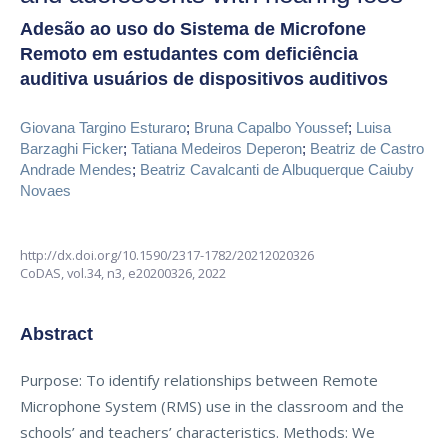
Adesão ao uso do Sistema de Microfone
Remoto em estudantes com deficiência
auditiva usuários de dispositivos auditivos
Giovana Targino Esturaro
;
Bruna Capalbo Youssef
;
Luisa
Barzaghi Ficker
;
Tatiana Medeiros Deperon
;
Beatriz de Castro
Andrade Mendes
;
Beatriz Cavalcanti de Albuquerque Caiuby
Novaes
http://dx.doi.org/10.1590/2317-1782/20212020326
CoDAS,
vol.34, n3,
e20200326, 2022
Abstract
Purpose: To identify relationships between Remote
Microphone System (RMS) use in the classroom and the
schools’ and teachers’ characteristics. Methods: We