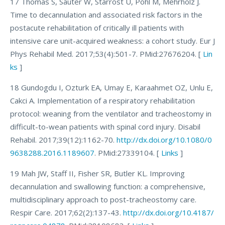
17 Thomas S, Sauter W, Starrost U, Pohl M, Mehrholz J.
Time to decannulation and associated risk factors in the
postacute rehabilitation of critically ill patients with
intensive care unit-acquired weakness: a cohort study. Eur J
Phys Rehabil Med. 2017;53(4):501-7. PMid:27676204. [
Lin
ks
]
18 Gundogdu I, Ozturk EA, Umay E, Karaahmet OZ, Unlu E,
Cakci A. Implementation of a respiratory rehabilitation
protocol: weaning from the ventilator and tracheostomy in
difficult-to-wean patients with spinal cord injury. Disabil
Rehabil. 2017;39(12):1162-70.
http://dx.doi.org/10.1080/0
9638288.2016.1189607
. PMid:27339104. [
Links
]
19 Mah JW, Staff II, Fisher SR, Butler KL. Improving
decannulation and swallowing function: a comprehensive,
multidisciplinary approach to post-tracheostomy care.
Respir Care. 2017;62(2):137-43.
http://dx.doi.org/10.4187/