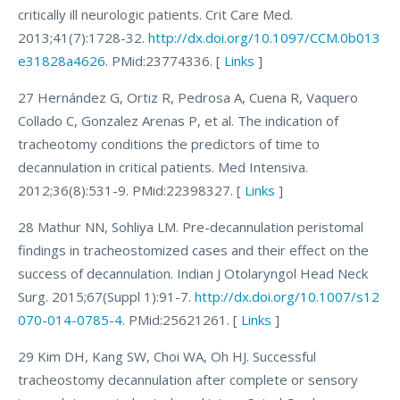
critically ill neurologic patients. Crit Care Med.
2013;41(7):1728-32.
http://dx.doi.org/10.1097/CCM.0b013
e31828a4626
. PMid:23774336. [
Links
]
27 Hernández G, Ortiz R, Pedrosa A, Cuena R, Vaquero
Collado C, Gonzalez Arenas P, et al. The indication of
tracheotomy conditions the predictors of time to
decannulation in critical patients. Med Intensiva.
2012;36(8):531-9. PMid:22398327. [
Links
]
28 Mathur NN, Sohliya LM. Pre-decannulation peristomal
findings in tracheostomized cases and their effect on the
success of decannulation. Indian J Otolaryngol Head Neck
Surg. 2015;67(Suppl 1):91-7.
http://dx.doi.org/10.1007/s12
070-014-0785-4
. PMid:25621261. [
Links
]
29 Kim DH, Kang SW, Choi WA, Oh HJ. Successful
tracheostomy decannulation after complete or sensory