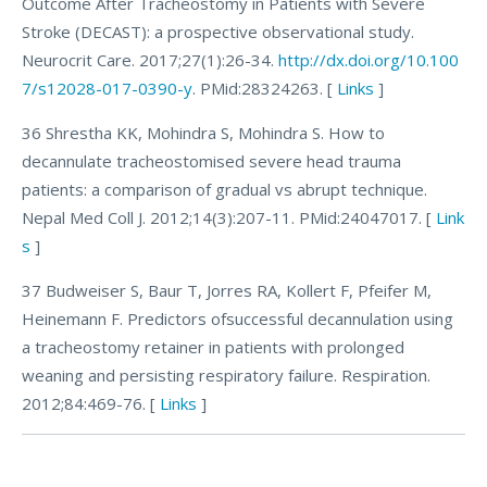
Outcome After Tracheostomy in Patients with Severe
Stroke (DECAST): a prospective observational study.
Neurocrit Care. 2017;27(1):26-34.
http://dx.doi.org/10.100
7/s12028-017-0390-y
. PMid:28324263. [
Links
]
36 Shrestha KK, Mohindra S, Mohindra S. How to
decannulate tracheostomised severe head trauma
patients: a comparison of gradual vs abrupt technique.
Nepal Med Coll J. 2012;14(3):207-11. PMid:24047017. [
Link
s
]
37 Budweiser S, Baur T, Jorres RA, Kollert F, Pfeifer M,
Heinemann F. Predictors ofsuccessful decannulation using
a tracheostomy retainer in patients with prolonged
weaning and persisting respiratory failure. Respiration.
2012;84:469-76. [
Links
]