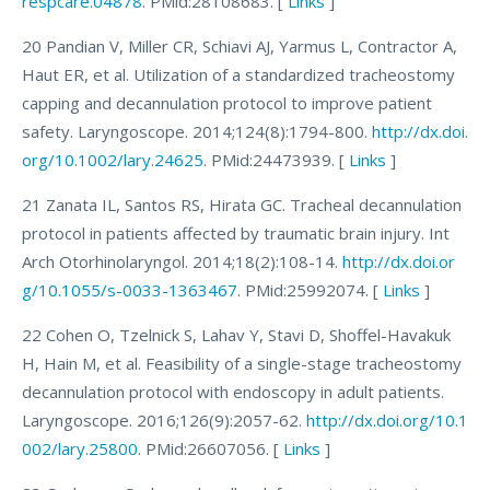
respcare.04878
. PMid:28108683. [
Links
]
20 Pandian V, Miller CR, Schiavi AJ, Yarmus L, Contractor A,
Haut ER, et al. Utilization of a standardized tracheostomy
capping and decannulation protocol to improve patient
safety. Laryngoscope. 2014;124(8):1794-800.
http://dx.doi.
org/10.1002/lary.24625
. PMid:24473939. [
Links
]
21 Zanata IL, Santos RS, Hirata GC. Tracheal decannulation
protocol in patients affected by traumatic brain injury. Int
Arch Otorhinolaryngol. 2014;18(2):108-14.
http://dx.doi.or
g/10.1055/s-0033-1363467
. PMid:25992074. [
Links
]
22 Cohen O, Tzelnick S, Lahav Y, Stavi D, Shoffel-Havakuk
H, Hain M, et al. Feasibility of a single-stage tracheostomy
decannulation protocol with endoscopy in adult patients.
Laryngoscope. 2016;126(9):2057-62.
http://dx.doi.org/10.1
002/lary.25800
. PMid:26607056. [
Links
]