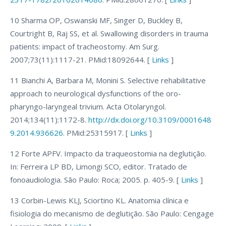
10 Sharma OP, Oswanski MF, Singer D, Buckley B,
Courtright B, Raj SS, et al. Swallowing disorders in trauma
patients: impact of tracheostomy. Am Surg.
2007;73(11):1117-21. PMid:18092644. [
Links
]
11 Bianchi A, Barbara M, Monini S. Selective rehabilitative
approach to neurological dysfunctions of the oro-
pharyngo-laryngeal trivium. Acta Otolaryngol.
2014;134(11):1172-8.
http://dx.doi.org/10.3109/0001648
9.2014.936626
. PMid:25315917. [
Links
]
12 Forte APFV. Impacto da traqueostomia na deglutição.
In: Ferreira LP BD, Limongi SCO, editor. Tratado de
fonoaudiologia. São Paulo: Roca; 2005. p. 405-9. [
Links
]
13 Corbin-Lewis KLJ, Sciortino KL. Anatomia clínica e
fisiologia do mecanismo de deglutição. São Paulo: Cengage