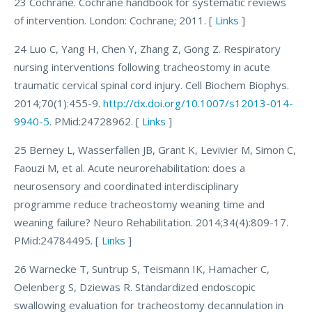
23 Cochrane. Cochrane handbook for systematic reviews
of intervention. London: Cochrane; 2011. [
Links
]
24 Luo C, Yang H, Chen Y, Zhang Z, Gong Z. Respiratory
nursing interventions following tracheostomy in acute
traumatic cervical spinal cord injury. Cell Biochem Biophys.
2014;70(1):455-9.
http://dx.doi.org/10.1007/s12013-014-
9940-5
. PMid:24728962. [
Links
]
25 Berney L, Wasserfallen JB, Grant K, Levivier M, Simon C,
Faouzi M, et al. Acute neurorehabilitation: does a
neurosensory and coordinated interdisciplinary
programme reduce tracheostomy weaning time and
weaning failure? Neuro Rehabilitation. 2014;34(4):809-17.
PMid:24784495. [
Links
]
26 Warnecke T, Suntrup S, Teismann IK, Hamacher C,
Oelenberg S, Dziewas R. Standardized endoscopic
swallowing evaluation for tracheostomy decannulation in