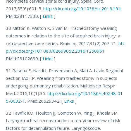
incomplete cervical spinal cord injury. Spinal Cord.
2017;55(6):601-5.
http://dx.doi.org/10.1038/sc.2016.194
.
PMid:28117330. [
Links
]
30 Mitton K, Walton K, Sivan M. Tracheostomy weaning
outcomes in relation to the site of acquired brain injury: a
retrospective case series. Brain Inj. 2017;31(2):267-71.
htt
p://dx.doi.org/10.1080/02699052.2016.1250951
.
PMid:28102699. [
Links
]
31 Pasqua F, Nardi I, Provenzano A, Mari A. Lazio Regional
Section IAoHP. Weaning from tracheostomy in subjects
undergoing pulmonary rehabilitation. Multidiscip Respir
Med. 2015;10(1):35.
http://dx.doi.org/10.1186/s40248-01
5-0032-1
. PMid:26629342. [
Links
]
32 Tawfik KO, Houlton JJ, Compton W, Ying J, Khosla SM.
Laryngotracheal reconstruction: a ten-year review of risk
factors for decannulation failure. Laryngoscope.