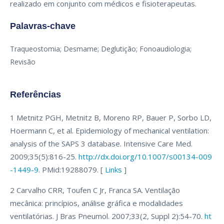
realizado em conjunto com médicos e fisioterapeutas.
Palavras-chave
Traqueostomia; Desmame; Deglutição; Fonoaudiologia;
Revisão
Referências
1 Metnitz PGH, Metnitz B, Moreno RP, Bauer P, Sorbo LD,
Hoermann C, et al. Epidemiology of mechanical ventilation:
analysis of the SAPS 3 database. Intensive Care Med.
2009;35(5):816-25.
http://dx.doi.org/10.1007/s00134-009
-1449-9
. PMid:19288079. [
Links
]
2 Carvalho CRR, Toufen C Jr, Franca SA. Ventilação
mecânica: princípios, análise gráfica e modalidades
ventilatórias. J Bras Pneumol. 2007;33(2, Suppl 2):54-70.
ht