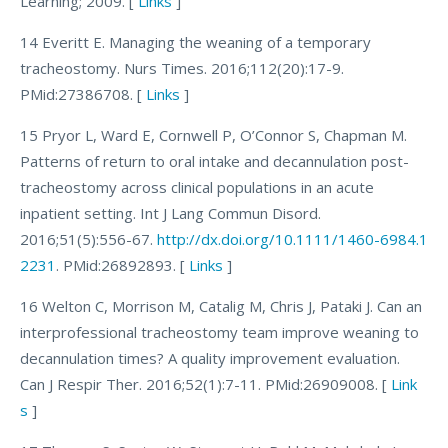
Learning; 2009. [
Links
]
14 Everitt E. Managing the weaning of a temporary
tracheostomy. Nurs Times. 2016;112(20):17-9.
PMid:27386708. [
Links
]
15 Pryor L, Ward E, Cornwell P, O’Connor S, Chapman M.
Patterns of return to oral intake and decannulation post-
tracheostomy across clinical populations in an acute
inpatient setting. Int J Lang Commun Disord.
2016;51(5):556-67.
http://dx.doi.org/10.1111/1460-6984.1
2231
. PMid:26892893. [
Links
]
16 Welton C, Morrison M, Catalig M, Chris J, Pataki J. Can an
interprofessional tracheostomy team improve weaning to
decannulation times? A quality improvement evaluation.
Can J Respir Ther. 2016;52(1):7-11. PMid:26909008. [
Link
s
]