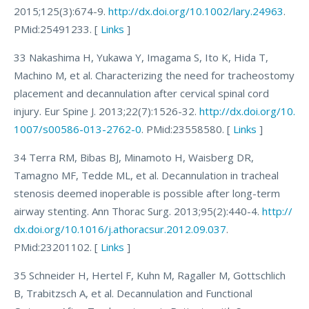
2015;125(3):674-9.
http://dx.doi.org/10.1002/lary.24963
.
PMid:25491233. [
Links
]
33 Nakashima H, Yukawa Y, Imagama S, Ito K, Hida T,
Machino M, et al. Characterizing the need for tracheostomy
placement and decannulation after cervical spinal cord
injury. Eur Spine J. 2013;22(7):1526-32.
http://dx.doi.org/10.
1007/s00586-013-2762-0
. PMid:23558580. [
Links
]
34 Terra RM, Bibas BJ, Minamoto H, Waisberg DR,
Tamagno MF, Tedde ML, et al. Decannulation in tracheal
stenosis deemed inoperable is possible after long-term
airway stenting. Ann Thorac Surg. 2013;95(2):440-4.
http://
dx.doi.org/10.1016/j.athoracsur.2012.09.037
.
PMid:23201102. [
Links
]
35 Schneider H, Hertel F, Kuhn M, Ragaller M, Gottschlich
B, Trabitzsch A, et al. Decannulation and Functional