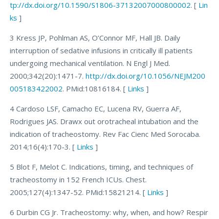
tp://dx.doi.org/10.1590/S1806-37132007000800002
. [
Lin
ks
]
3 Kress JP, Pohlman AS, O’Connor MF, Hall JB. Daily
interruption of sedative infusions in critically ill patients
undergoing mechanical ventilation. N Engl J Med.
2000;342(20):1471-7.
http://dx.doi.org/10.1056/NEJM200
005183422002
. PMid:10816184. [
Links
]
4 Cardoso LSF, Camacho EC, Lucena RV, Guerra AF,
Rodrigues JAS. Drawx out orotracheal intubation and the
indication of tracheostomy. Rev Fac Cienc Med Sorocaba.
2014;16(4):170-3. [
Links
]
5 Blot F, Melot C. Indications, timing, and techniques of
tracheostomy in 152 French ICUs. Chest.
2005;127(4):1347-52. PMid:15821214. [
Links
]
6 Durbin CG Jr. Tracheostomy: why, when, and how? Respir