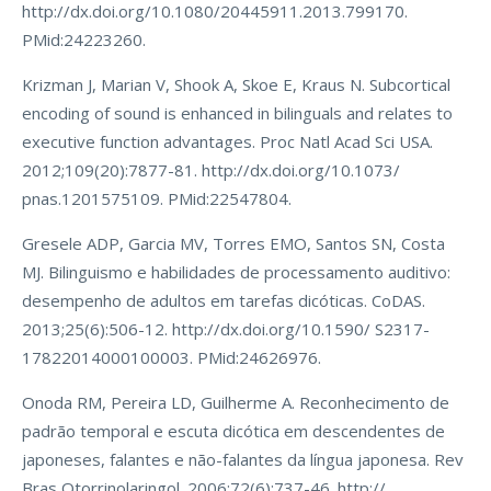
http://dx.doi.org/10.1080/20445911.2013.799170.
PMid:24223260.
Krizman J, Marian V, Shook A, Skoe E, Kraus N. Subcortical
encoding of sound is enhanced in bilinguals and relates to
executive function advantages. Proc Natl Acad Sci USA.
2012;109(20):7877-81. http://dx.doi.org/10.1073/
pnas.1201575109. PMid:22547804.
Gresele ADP, Garcia MV, Torres EMO, Santos SN, Costa
MJ. Bilinguismo e habilidades de processamento auditivo:
desempenho de adultos em tarefas dicóticas. CoDAS.
2013;25(6):506-12. http://dx.doi.org/10.1590/ S2317-
17822014000100003. PMid:24626976.
Onoda RM, Pereira LD, Guilherme A. Reconhecimento de
padrão temporal e escuta dicótica em descendentes de
japoneses, falantes e não-falantes da língua japonesa. Rev
Bras Otorrinolaringol. 2006;72(6):737-46. http://