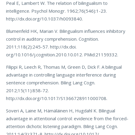
Peal E, Lambert W. The relation of bilingualism to
intelligence. Psychol Monogr. 1962;76(546):1-23.
http://dx.doi.org/10.1037/h0093840.
Blumenfeld HK, Marian V. Bilingualism influences inhibitory
control in auditory comprehension. Cognition.
2011;118(2):245-57. http://dx.doi.
org/10.1016/j.cognition.2010.10.012. PMid:21159332.
Filippi R, Leech R, Thomas M, Green D, Dick F. A bilingual
advantage in controlling language interference during
sentence comprehension. Biling Lang Cogn.
2012;15(11):858-72.
http://dx.doi.org/10.1017/S1366728911000708.
Soveri A, Laine M, Hämäläinen H, Hugdahl K. Bilingual
advantage in attentional control: evidence from the forced-
attention dichotic listening paradigm. Biling Lang Cogn.
2011;14(3):371-8. http://dx.doi.org/10.1017/