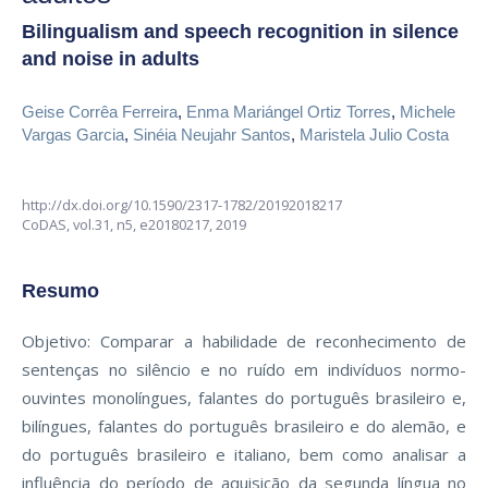
Bilingualism and speech recognition in silence
and noise in adults
Geise Corrêa Ferreira
,
Enma Mariángel Ortiz Torres
,
Michele
Vargas Garcia
,
Sinéia Neujahr Santos
,
Maristela Julio Costa
http://dx.doi.org/10.1590/2317-1782/20192018217
CoDAS,
vol.31, n5,
e20180217, 2019
Resumo
Objetivo: Comparar a habilidade de reconhecimento de
sentenças no silêncio e no ruído em indivíduos normo-
ouvintes monolíngues, falantes do português brasileiro e,
bilíngues, falantes do português brasileiro e do alemão, e
do português brasileiro e italiano, bem como analisar a
influência do período de aquisição da segunda língua no