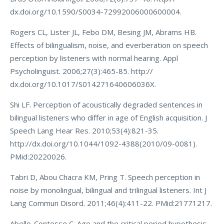
dx.doi.org/10.1590/S0034-72992006000600004.
Rogers CL, Lister JL, Febo DM, Besing JM, Abrams HB.
Effects of bilingualism, noise, and everberation on speech
perception by listeners with normal hearing. Appl
Psycholinguist. 2006;27(3):465-85. http://
dx.doi.org/10.1017/S014271640606036X.
Shi LF. Perception of acoustically degraded sentences in
bilingual listeners who differ in age of English acquisition. J
Speech Lang Hear Res. 2010;53(4):821-35.
http://dx.doi.org/10.1044/1092-4388(2010/09-0081).
PMid:20220026.
Tabri D, Abou Chacra KM, Pring T. Speech perception in
noise by monolingual, bilingual and trilingual listeners. Int J
Lang Commun Disord. 2011;46(4):411-22. PMid:21771217.
Abello-Contesse C. Age and the critical period hypothesis.