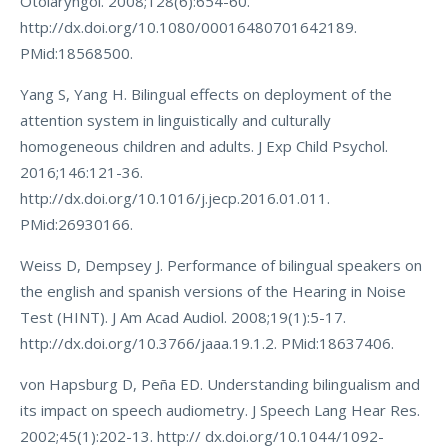
Otolaryngol. 2008;128(6):654-60.
http://dx.doi.org/10.1080/00016480701642189.
PMid:18568500.
Yang S, Yang H. Bilingual effects on deployment of the
attention system in linguistically and culturally
homogeneous children and adults. J Exp Child Psychol.
2016;146:121-36.
http://dx.doi.org/10.1016/j.jecp.2016.01.011.
PMid:26930166.
Weiss D, Dempsey J. Performance of bilingual speakers on
the english and spanish versions of the Hearing in Noise
Test (HINT). J Am Acad Audiol. 2008;19(1):5-17.
http://dx.doi.org/10.3766/jaaa.19.1.2. PMid:18637406.
von Hapsburg D, Peña ED. Understanding bilingualism and
its impact on speech audiometry. J Speech Lang Hear Res.
2002;45(1):202-13. http:// dx.doi.org/10.1044/1092-