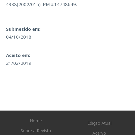
4388(2002/015). PMid:14748649.
Submetido em:
04/10/2018
Aceito em:
21/02/2019
Home
Edição Atual
Sobre a Revista
Acervo