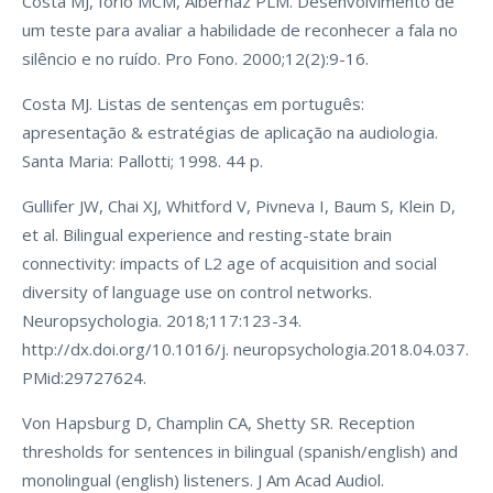
Costa MJ, Iorio MCM, Albernaz PLM. Desenvolvimento de
um teste para avaliar a habilidade de reconhecer a fala no
silêncio e no ruído. Pro Fono. 2000;12(2):9-16.
Costa MJ. Listas de sentenças em português:
apresentação & estratégias de aplicação na audiologia.
Santa Maria: Pallotti; 1998. 44 p.
Gullifer JW, Chai XJ, Whitford V, Pivneva I, Baum S, Klein D,
et al. Bilingual experience and resting-state brain
connectivity: impacts of L2 age of acquisition and social
diversity of language use on control networks.
Neuropsychologia. 2018;117:123-34.
http://dx.doi.org/10.1016/j. neuropsychologia.2018.04.037.
PMid:29727624.
Von Hapsburg D, Champlin CA, Shetty SR. Reception
thresholds for sentences in bilingual (spanish/english) and
monolingual (english) listeners. J Am Acad Audiol.