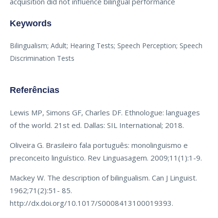
acquisition did not influence bilingual performance
Keywords
Bilingualism; Adult; Hearing Tests; Speech Perception; Speech
Discrimination Tests
Referências
Lewis MP, Simons GF, Charles DF. Ethnologue: languages
of the world. 21st ed. Dallas: SIL International; 2018.
Oliveira G. Brasileiro fala português: monolinguismo e
preconceito linguístico. Rev Linguasagem. 2009;11(1):1-9.
Mackey W. The description of bilingualism. Can J Linguist.
1962;71(2):51- 85.
http://dx.doi.org/10.1017/S0008413100019393.