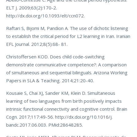
ELT J. 2009;63(2):170-2.
http://dx.doi.org/10.1093/elt/ccn072.
Raftari S, Bijomi M, Pandion A. The use of dichotic listening
to establish the critical period for L2 learning in Iran. Iranian
EFL Journal. 2012;8(5):68- 81.
Christoffersen KOD. Does child code-switching
demonstrate communicative competence?: A comparison
of simultaneous and sequential bilinguals. Arizona Working
Papers in SLA & Teaching. 2014;21:20-40.
Kousaie S, Chai XJ, Sander KM, Klein D. Simultaneous
learning of two languages from birth positively impacts
intrinsic functional connectivity and cognitive control. Brain
Cogn. 2017;117:49-56. http://dx.doi.org/10.1016/j.
bandc.2017.06.003. PMid:28648285.