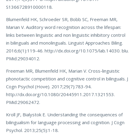
S1366728910000118.
Blumenfeld HK, Schroeder SR, Bobb SC, Freeman MR,
Marian V. Auditory word recognition across the lifespan:
links between linguistic and non linguistic inhibitory control
in bilinguals and monolinguals. Linguist Approaches Biling.
2016;6(1):119-46. http://dx.doi.org/10.1075/lab.14030. blu.
PMid:29034012.
Freeman MR, Blumenfeld HK, Marian V. Cross-linguistic
phonotactic competition and cognitive control in bilinguals. J
Cogn Psychol (Hove). 2017;29(7):783-94.
http://dx.doi.org/10.1080/20445911.2017.1321553.
PMid:29062472.
Kroll JF, Bialystok E. Understanding the consequences of
bilingualism for language processing and cognition. J Cogn
Psychol. 2013;25(5):1-18.