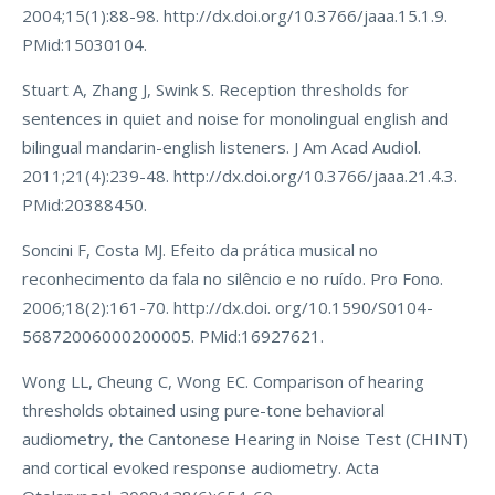
2004;15(1):88-98. http://dx.doi.org/10.3766/jaaa.15.1.9.
PMid:15030104.
Stuart A, Zhang J, Swink S. Reception thresholds for
sentences in quiet and noise for monolingual english and
bilingual mandarin-english listeners. J Am Acad Audiol.
2011;21(4):239-48. http://dx.doi.org/10.3766/jaaa.21.4.3.
PMid:20388450.
Soncini F, Costa MJ. Efeito da prática musical no
reconhecimento da fala no silêncio e no ruído. Pro Fono.
2006;18(2):161-70. http://dx.doi. org/10.1590/S0104-
56872006000200005. PMid:16927621.
Wong LL, Cheung C, Wong EC. Comparison of hearing
thresholds obtained using pure-tone behavioral
audiometry, the Cantonese Hearing in Noise Test (CHINT)
and cortical evoked response audiometry. Acta