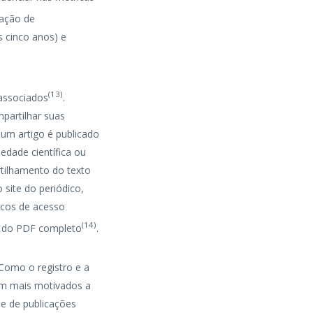
tação de
s cinco anos) e
(
13
)
 associados
.
partilhar suas
um artigo é publicado
edade científica ou
rtilhamento do texto
o site do periódico,
icos de acesso
(
14
)
to do PDF completo
.
 Como o registro e a
tam mais motivados a
me de publicações