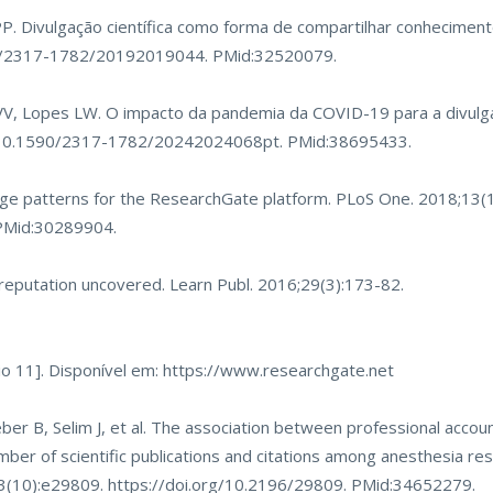
PP. Divulgação científica como forma de compartilhar conhecimen
90/2317-1782/20192019044
. PMid:32520079.
V, Lopes LW. O impacto da pandemia da COVID-19 para a divulgaç
g/10.1590/2317-1782/20242024068pt
. PMid:38695433.
sage patterns for the ResearchGate platform. PLoS One. 2018;13
 PMid:30289904.
reputation uncovered. Learn Publ. 2016;29(3):173-82.
o 11]. Disponível em:
https://www.researchgate.net
eber B, Selim J, et al. The association between professional accoun
er of scientific publications and citations among anesthesia re
23(10):e29809.
https://doi.org/10.2196/29809
. PMid:34652279.