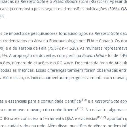
tilizadas na
ResearchGate
é o
ResearchGate score
(RG
score
). Apesar 
trica seja composta pelas seguintes dimensões: publicações (50%), 
(
8
)
)
.
cas de impacto de pesquisadores fonoaudiólogos na
ResearchGate
dat
s credenciados na área da Fonoaudiologia nos EUA e Canadá. Os d
490) e a de Terapia da Fala (75,6%; n=1.520). As mulheres represent
9%. A proporção de docentes com perfil na
ResearchGate
foi de 44%
cações, número de citações e o RG
score
. Docentes da área de Audio
m todas as métricas. Essas diferenças também foram observadas ent
 Além disso, os índices aumentaram progressivamente com o avanço
(
10
)
s e essenciais para a comunidade científica
e a
ResearchGate
apre
(
11
)
ica e promover o avanço do conhecimento
. No entanto, algumas 
(
8
,
12
)
 O RG
score
considera a ferramenta Q&A e evidências
apontam q
ros cadastrados na rede. Além disso, questões de gênero podem infl