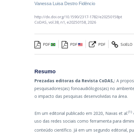
Vanessa Luisa Destro Fidêncio
http://dx.doi.org/10.1590/2317-1782/e20250158pt
CoDAS,
vol.38, n1,
e20250158, 2026
PDF
PDF
PDF
SciELO
Resumo
Prezadas editoras da Revista CoDAS,:
A propost
pesquisadores(as) fonoaudiólogos(as) no ambiente
o impacto das pesquisas desenvolvidas na área.
(
1
)
Em um editorial publicado em 2020, Navas et al.
uso das redes sociais como ferramenta para diminuir
conteúdo científico. Já em um segundo editorial, 