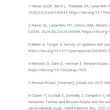
1 Navas ALGP, Berti L, Trindade ER, Lunardelo 
2020;32(2):e20190044.
https://doi.org/10.15
2 Navas AL, Lunardelo PP, Lemos SMA, Ribeiro V
CoDAS. 2024;36(2):e20240068.
https://doi.or
3 Meier A, Tunger D. Survey on opinions and u
https://doi.org/10.1371/journal.pone.0204945
.
4 Nicholas D, Clark D, Herman E. ResearchGate: 
https://doi.org/10.1002/leap.1035
.
5 ResearchGate. [Internet]. [citado em 2025 Mai
6 Clavier T, Occhiali E, Demailly Z, Compère V, V
networks Twitter and ResearchGate and the numb
observational study. J Med Internet Res. 2021;