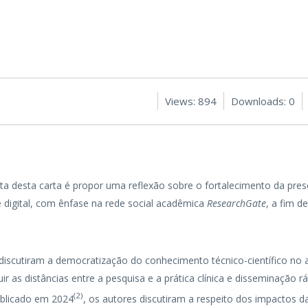
Views: 894
Downloads: 0
a desta carta é propor uma reflexão sobre o fortalecimento da pre
 digital, com ênfase na rede social acadêmica
ResearchGate
, a fim d
discutiram a democratização do conhecimento técnico-científico no a
 as distâncias entre a pesquisa e a prática clínica e disseminação rá
(
2
)
publicado em 2024
, os autores discutiram a respeito dos impactos 