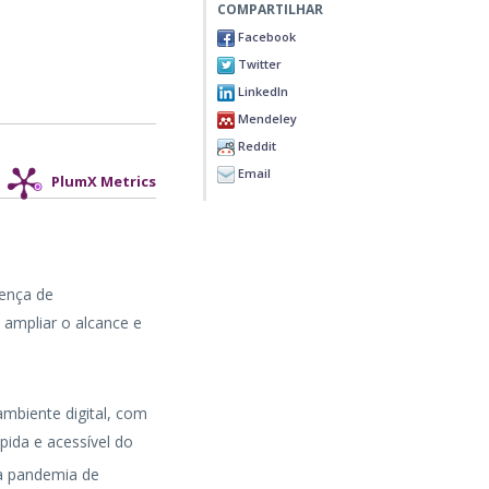
COMPARTILHAR
Facebook
Twitter
LinkedIn
Mendeley
Reddit
Email
PlumX Metrics
sença de
e ampliar o alcance e
mbiente digital, com
pida e acessível do
da pandemia de