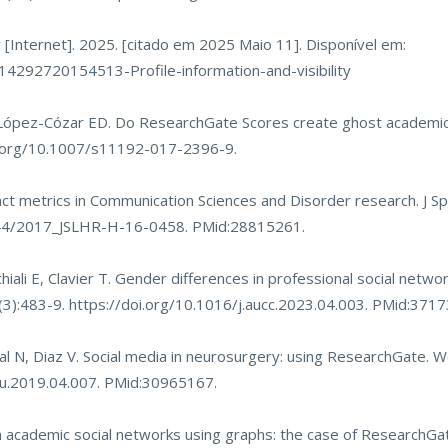
y [Internet]. 2025. [citado em 2025 Maio 11]. Disponível em:
/14292720154513-Profile-information-and-visibility
, López-Cózar ED. Do ResearchGate Scores create ghost academic
i.org/10.1007/s11192-017-2396-9
.
act metrics in Communication Sciences and Disorder research. J 
1044/2017_JSLHR-H-16-0458
. PMid:28815261.
hiali E, Clavier T. Gender differences in professional social net
7(3):483-9.
https://doi.org/10.1016/j.aucc.2023.04.003
. PMid:3717
al N, Diaz V. Social media in neurosurgery: using ResearchGate. 
eu.2019.04.007
. PMid:30965167.
n academic social networks using graphs: the case of ResearchGa