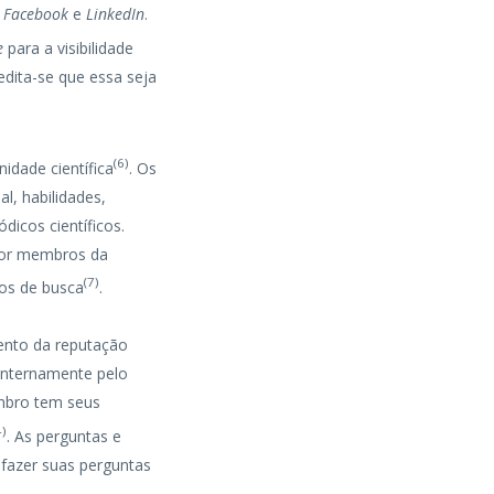
,
Facebook
e
LinkedIn
.
e
para a visibilidade
edita-se que essa seja
(
6
)
idade científica
. Os
l, habilidades,
icos científicos.
 por membros da
(
7
)
os de busca
.
ento da reputação
internamente pelo
embro tem seus
4
)
. As perguntas e
azer suas perguntas