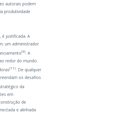
res autorais podem
da produtividade
é justificada. A
em; um administrador
(
9
)
nanciamento
. A
 ao redor do mundo.
(
11
)
doras
. De qualquer
preendam os desafios
stratégico da
ções em
construção de
onectada e alinhada