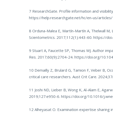
7 ResearchGate. Profile information and visibilit
https://help.researchgate.net/hc/en-us/articles
8 Orduna-Malea E, Martín-Martín A, Thelwall M
Scientometrics. 2017;112(1):443-60.
https://do
9 Stuart A, Faucette SP, Thomas WJ. Author imp
Res. 2017;60(9):2704-24.
https://doi.org/10.
10 Demailly Z, Brulard G, Tamion F, Veber B, Occ
critical care researchers. Aust Crit Care. 2024;3
11 Joshi ND, Lieber B, Wong K, Al-Alam E, Agarw
2019;127:e950-6.
https://doi.org/10.1016/j.wn
12 Alheyasat O. Examination expertise sharing i