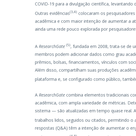
COVID-19 para a divulgação científica, levantando 
(
3
,
4
)
Outras evidências
colocaram os pesquisadores b
acadêmica e com maior intenção de aumentar a ativi
ainda uma rede pouco explorada por pesquisadores
(
5
)
A
ResearchGate
, fundada em 2008, trata-se de u
membros podem adicionar dados como grau acadêmico
prêmios, bolsas, financiamentos, vínculos com soc
Além disso, compartilham suas produções acadêmic
plataforma e, se configurado como público, tam
A
ResearchGate
combina elementos tradicionais co
acadêmica, com ampla variedade de métricas. Dete
sistema — são atualizadas em tempo quase real. 
trabalhos lidos, seguidos ou citados, permitindo 
respostas (Q&A) têm a intenção de aumentar o e
(
4
,
8
)