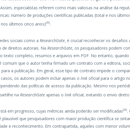
. Assim, especialistas referem como mais valiosas na análise da repu
cas: número de produções científicas publicadas (total e nos último
(
9
)
 nos últimos cinco anos)
.
redes sociais como a
ResearchGate
, é crucial reconhecer os desafios
 de direitos autorais. Na
ResearchGate
, os pesquisadores podem com
mo texto completo, resumos e arquivos em PDF. No entanto, quando 
 é comum que o autor tenha firmado um contrato com a editora, soci
 para a publicação. Em geral, esse tipo de contrato impede o compa
 casos, os autores podem incluir apenas o
link
oficial para o artigo n
dependendo das políticas de acesso da publicação. Mesmo nos periód
artilhe na
ResearchGate
apenas o
link
oficial, evitando o envio dire
(
4
)
stá em progresso, cujas métricas ainda poderão ser modificadas
.
é plausível que pesquisadores com maior produção científica se sin
bilidade e reconhecimento. Em contrapartida, aqueles com menor volu