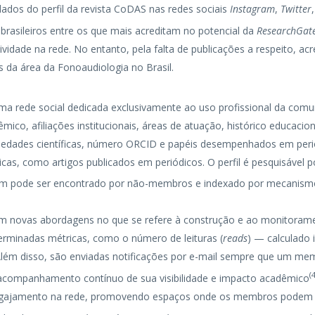
dados do perfil da revista CoDAS nas redes sociais
Instagram
,
Twitter
rasileiros entre os que mais acreditam no potencial da
ResearchGat
dade na rede. No entanto, pela falta de publicações a respeito, acr
 da área da Fonoaudiologia no Brasil.
ma rede social dedicada exclusivamente ao uso profissional da comun
, afiliações institucionais, áreas de atuação, histórico educaciona
iedades científicas, número ORCID e papéis desempenhados em periód
as, como artigos publicados em periódicos. O perfil é pesquisável
bém pode ser encontrado por não-membros e indexado por mecanism
m novas abordagens no que se refere à construção e ao monitoram
rminadas métricas, como o número de leituras (
reads
) — calculado 
Além disso, são enviadas notificações por e-mail sempre que um m
(
o acompanhamento contínuo de sua visibilidade e impacto acadêmico
ngajamento na rede, promovendo espaços onde os membros podem f