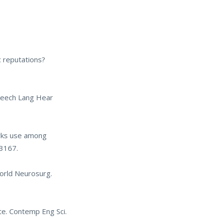
 reputations?
Speech Lang Hear
works use among
3167.
World Neurosurg.
te. Contemp Eng Sci.