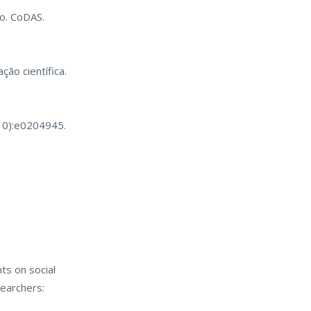
to. CoDAS.
ão científica.
(10):e0204945.
ts on social
searchers: