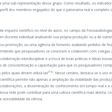
ra uma sub-representação desse grupo. Como resultado, os indicado
 o perfil dos membros engajados do que o panorama real e completo 
de impacto científico no nível do autor, no campo da Fonoaudiologia, 
um docente individual analisando sua própria produção ou a de outr
e ou promoção; ou uma agência de fomento avaliando pedidos de fi
permitindo que pesquisadores se conectem e colaborem com colegas
olaboração interdisciplinar e a troca de boas práticas e ideias inova
s de conscientização e capacitação para que os pesquisadores com
(
15
)
 pelos quais devem utilizá-las
. Nesse cenário, destaca-se o uso e
 científica permite não apenas a ampliação da visibilidade das produ
colaborações, a disseminação do conhecimento em tempo real e a 
dessa rede pode contribuir para uma cultura científica mais aberta, c
cessibilidade da ciência.