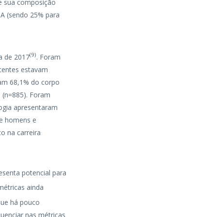
de sua composição
Q&A (sendo 25% para
(
9
)
a de 2017
. Foram
ocentes estavam
avam 68,1% do corpo
 (n=885). Foram
logia apresentaram
re homens e
 na carreira
senta potencial para
métricas ainda
ue há pouco
uenciar nas métricas