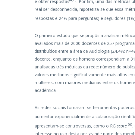
e obter respostas
. Por fim, uma das métricas u
real ser desconhecida, hipotetiza-se que essa mé
respostas e 24% para perguntas) e seguidores (1%
O primeiro estudo que se propôs a analisar métri
avaliados mais de 2000 docentes de 257 programa
distribuídos entre a área de Audiologia (24,4%; n=
docente, enquanto os homens correspondiam a 31,
analisadas três métricas da rede: número de publi
valores medianos significativamente mais altos e
mulheres, com maiores medianas entre os homens.
acadêmica.
As redes sociais tornaram-se ferramentas poderosa
aumentar exponencialmente a colaboração científ
(
6
)
apresentam-se controversas, como o RG
score
.
interesse no uso desta por grande parte dos memb