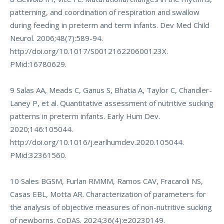
patterning, and coordination of respiration and swallow
during feeding in preterm and term infants. Dev Med Child
Neurol. 2006;48(7):589-94.
http://doi.org/10.1017/S001216220600123X
.
PMid:16780629.
9 Salas AA, Meads C, Ganus S, Bhatia A, Taylor C, Chandler-
Laney P, et al. Quantitative assessment of nutritive sucking
patterns in preterm infants. Early Hum Dev.
2020;146:105044.
http://doi.org/10.1016/j.earlhumdev.2020.105044
.
PMid:32361560.
10 Sales BGSM, Furlan RMMM, Ramos CAV, Fracaroli NS,
Casas EBL, Motta AR. Characterization of parameters for
the analysis of objective measures of non-nutritive sucking
of newborns. CoDAS. 2024;36(4):e20230149.