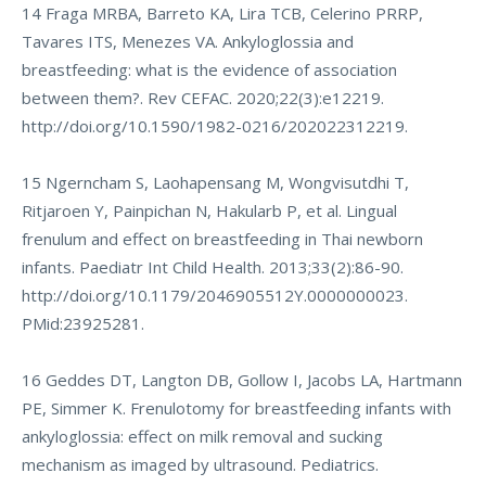
14 Fraga MRBA, Barreto KA, Lira TCB, Celerino PRRP,
Tavares ITS, Menezes VA. Ankyloglossia and
breastfeeding: what is the evidence of association
between them?. Rev CEFAC. 2020;22(3):e12219.
http://doi.org/10.1590/1982-0216/202022312219
.
15 Ngerncham S, Laohapensang M, Wongvisutdhi T,
Ritjaroen Y, Painpichan N, Hakularb P, et al. Lingual
frenulum and effect on breastfeeding in Thai newborn
infants. Paediatr Int Child Health. 2013;33(2):86-90.
http://doi.org/10.1179/2046905512Y.0000000023
.
PMid:23925281.
16 Geddes DT, Langton DB, Gollow I, Jacobs LA, Hartmann
PE, Simmer K. Frenulotomy for breastfeeding infants with
ankyloglossia: effect on milk removal and sucking
mechanism as imaged by ultrasound. Pediatrics.