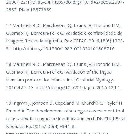
2008;122(1):e188-94.
http://doi.org/10.1542/peds.2007-
2553
. PMid:18573859.
17 Martinelli RLC, Marchesan IQ, Lauris JR, Honório HM,
Gusmão RJ, Berretin-Felix G. Validade e confiabilidade da
triagem: “teste da linguinha. Rev CEFAC. 2016;18(6):1323-
31.
http://doi.org/10.1590/1982-021620161868716
.
18 Martinelli RLC, Marchesan IQ, Lauris JR, Honório HM,
Gusmão RJ, Berretin-Felix G. Validation of the lingual
frenulum protocol for infants. Int J Orofacial Myology.
2016;42:5-13.
http://doi.org/10.52010/ijom.2016.42.1.1
.
19 Ingram J, Johnson D, Copeland M, Churchill C, Taylor H,
Emond A. The development of a tongue assessment tool
to assist with tongue-tie identification. Arch Dis Child Fetal
Neonatal Ed. 2015;100(4):F344-8.