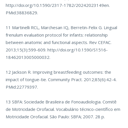
http://doi.org/10.1590/2317-1782/20242023149en
.
PMid:38836829.
11 Martinelli RCL, Marchesan IQ, Berretin-Felix G. Lingual
frenulum evaluation protocol for infants: relationship
between anatomic and functional aspects. Rev CEFAC.
2013;15(3):599-609.
http://doi.org/10.1590/S1516-
18462013005000032
.
12 Jackson R. Improving breastfeeding outcomes: the
impact of tongue-tie. Community Pract. 2012;85(6):42-4.
PMid:22779397.
13 SBFA: Sociedade Brasileira de Fonoaudiologia. Comitê
de Motricidade Orofacial. Vocabulário técnico-científico em
Motricidade Orofacial. São Paulo: SBFA; 2007. 28 p.