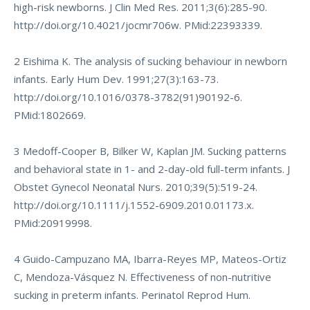
high-risk newborns. J Clin Med Res. 2011;3(6):285-90.
http://doi.org/10.4021/jocmr706w
. PMid:22393339.
2 Eishima K. The analysis of sucking behaviour in newborn
infants. Early Hum Dev. 1991;27(3):163-73.
http://doi.org/10.1016/0378-3782(91)90192-6
.
PMid:1802669.
3 Medoff-Cooper B, Bilker W, Kaplan JM. Sucking patterns
and behavioral state in 1- and 2-day-old full-term infants. J
Obstet Gynecol Neonatal Nurs. 2010;39(5):519-24.
http://doi.org/10.1111/j.1552-6909.2010.01173.x
.
PMid:20919998.
4 Guido-Campuzano MA, Ibarra-Reyes MP, Mateos-Ortiz
C, Mendoza-Vásquez N. Effectiveness of non-nutritive
sucking in preterm infants. Perinatol Reprod Hum.