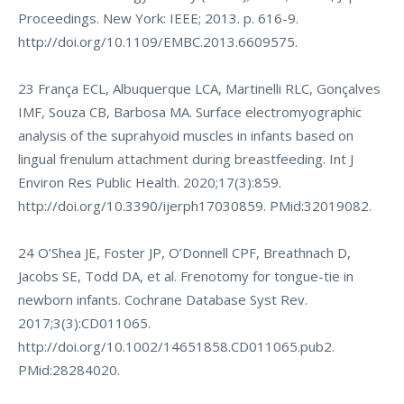
Proceedings. New York: IEEE; 2013. p. 616-9.
http://doi.org/10.1109/EMBC.2013.6609575
.
23 França ECL, Albuquerque LCA, Martinelli RLC, Gonçalves
IMF, Souza CB, Barbosa MA. Surface electromyographic
analysis of the suprahyoid muscles in infants based on
lingual frenulum attachment during breastfeeding. Int J
Environ Res Public Health. 2020;17(3):859.
http://doi.org/10.3390/ijerph17030859
. PMid:32019082.
24 O’Shea JE, Foster JP, O’Donnell CPF, Breathnach D,
Jacobs SE, Todd DA, et al. Frenotomy for tongue-tie in
newborn infants. Cochrane Database Syst Rev.
2017;3(3):CD011065.
http://doi.org/10.1002/14651858.CD011065.pub2
.
PMid:28284020.