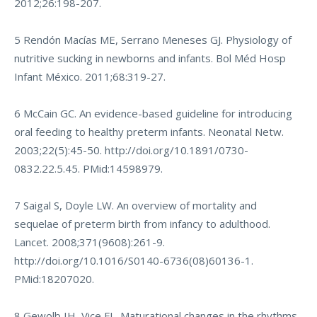
2012;26:198-207.
5 Rendón Macías ME, Serrano Meneses GJ. Physiology of
nutritive sucking in newborns and infants. Bol Méd Hosp
Infant México. 2011;68:319-27.
6 McCain GC. An evidence-based guideline for introducing
oral feeding to healthy preterm infants. Neonatal Netw.
2003;22(5):45-50.
http://doi.org/10.1891/0730-
0832.22.5.45
. PMid:14598979.
7 Saigal S, Doyle LW. An overview of mortality and
sequelae of preterm birth from infancy to adulthood.
Lancet. 2008;371(9608):261-9.
http://doi.org/10.1016/S0140-6736(08)60136-1
.
PMid:18207020.
8 Gewolb IH, Vice FL. Maturational changes in the rhythms,