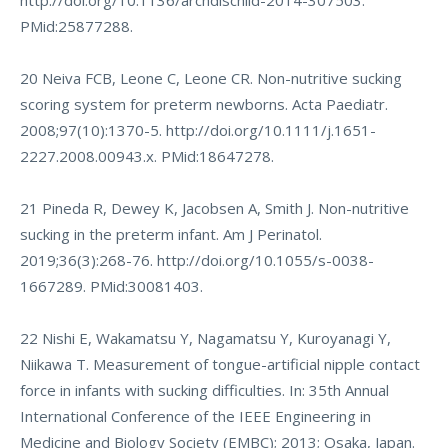
http://doi.org/10.1136/archdischild-2014-307503
.
PMid:25877288.
20 Neiva FCB, Leone C, Leone CR. Non-nutritive sucking
scoring system for preterm newborns. Acta Paediatr.
2008;97(10):1370-5.
http://doi.org/10.1111/j.1651-
2227.2008.00943.x
. PMid:18647278.
21 Pineda R, Dewey K, Jacobsen A, Smith J. Non-nutritive
sucking in the preterm infant. Am J Perinatol.
2019;36(3):268-76.
http://doi.org/10.1055/s-0038-
1667289
. PMid:30081403.
22 Nishi E, Wakamatsu Y, Nagamatsu Y, Kuroyanagi Y,
Niikawa T. Measurement of tongue-artificial nipple contact
force in infants with sucking difficulties. In: 35th Annual
International Conference of the IEEE Engineering in
Medicine and Biology Society (EMBC); 2013; Osaka, Japan.