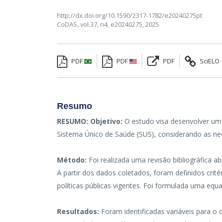
http://dx.doi.org/10.1590/2317-1782/e20240275pt
CoDAS,
vol.37, n4,
e20240275, 2025
PDF
PDF
PDF
SciELO
Resumo
RESUMO:
Objetivo:
O estudo visa desenvolver um
Sistema Único de Saúde (SUS), considerando as nec
Método:
Foi realizada uma revisão bibliográfica 
A partir dos dados coletados, foram definidos cri
políticas públicas vigentes. Foi formulada uma eq
Resultados:
Foram identificadas variáveis para o