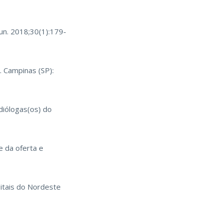
un. 2018;30(1):179-
. Campinas (SP):
diólogas(os) do
e da oferta e
pitais do Nordeste