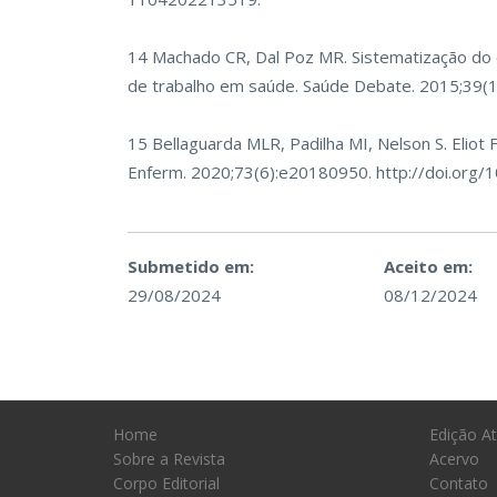
14 Machado CR, Dal Poz MR. Sistematização do
de trabalho em saúde. Saúde Debate. 2015;39(
15 Bellaguarda MLR, Padilha MI, Nelson S. Eliot 
Enferm. 2020;73(6):e20180950.
http://doi.org
Submetido em:
Aceito em:
29/08/2024
08/12/2024
Home
Edição At
Sobre a Revista
Acervo
Corpo Editorial
Contato