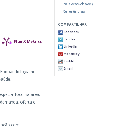
Palavras-chave (Inglês)
Referências
COMPARTILHAR
Facebook
Twitter
PlumX Metrics
LinkedIn
Mendeley
Reddit
Email
 Fonoaudiologia no
Saúde.
special foco na área.
o demanda, oferta e
ulação com