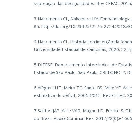
superação das desigualdades. Rev CEFAC. 2015;
3 Nascimento CL, Nakamura HY. Fonoaudiologia 
85.
http://doi.org/10.23925/2176-2724.2018v
4 Nascimento CL. Histórias da inserção da fonoa
Universidade Estadual de Campinas; 2020. 224 
5 DIEESE: Departamento Intersindical de Estatís
Estado de São Paulo. São Paulo: CREFONO-2; DI
6 Viégas LHT, Meira TC, Santo BS, Mise YF, Arce 
estimativa do déficit, 2005-2015. Rev CEFAC. 2
7 Santos JAP, Arce VAR, Magno LD, Ferrite S. Of
do Brasil. Audiol Commun Res. 2017;22(0):e166