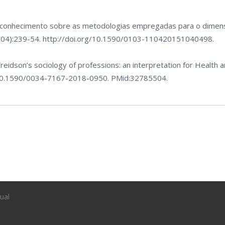
 conhecimento sobre as metodologias empregadas para o dimen
104):239-54.
http://doi.org/10.1590/0103-110420151040498
.
Freidson’s sociology of professions: an interpretation for Health 
/10.1590/0034-7167-2018-0950
. PMid:32785504.
ual