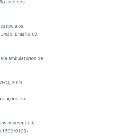
São José dos
estipula os
nião; Brasília; 03
para ambulatórios de
 WHO; 2023.
ara ações em
mensionamento da
10.1590/0103-