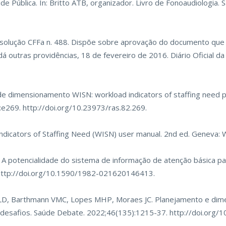
e Pública. In: Britto ATB, organizador. Livro de Fonoaudiologia. 
Resolução CFFa n. 488. Dispõe sobre aprovação do documento que 
 outras providências, 18 de fevereiro de 2016. Diário Oficial da U
de dimensionamento WISN: workload indicators of staffing need 
):e269.
http://doi.org/10.23973/ras.82.269
.
ndicators of Staffing Need (WISN) user manual. 2nd ed. Geneva:
. A potencialidade do sistema de informação de atenção básica p
http://doi.org/10.1590/1982-021620146413
.
LD, Barthmann VMC, Lopes MHP, Moraes JC. Planejamento e di
e desafios. Saúde Debate. 2022;46(135):1215-37.
http://doi.org/