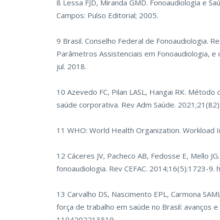
8 Lessa FJD, Miranda GMD. Fonoaudiologia e Saúd
Campos: Pulso Editorial; 2005.
9 Brasil. Conselho Federal de Fonoaudiologia. 
Parâmetros Assistenciais em Fonoaudiologia, e dá
jul. 2018.
10 Azevedo FC, Pilan LASL, Hangai RK. Método 
saúde corporativa. Rev Adm Saúde. 2021;21(82
11 WHO: World Health Organization. Workload I
12 Cáceres JV, Pacheco AB, Fedosse E, Mello JG
fonoaudiologia. Rev CEFAC. 2014;16(5):1723-9.
13 Carvalho DS, Nascimento EPL, Carmona SAM
força de trabalho em saúde no Brasil: avanços 
1104202213519
.