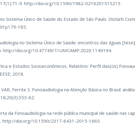
17(1):71-9.
http://doi.org/10.1590/1982-0216201515213
.
no Sistema Único de Saúde do Estado de São Paulo. Distúrb Com
30i1p179-185
.
udiologia no Sistema Único de Saúde: encontros das águas [tese]
p.
http://doi.org/10.47749/T/UNICAMP.2020.1149194
.
tica e Estudos Socioeconômicos. Relatório: Perfil das(os) Fonoau
EESE; 2018.
VAR, Ferrite S. Fonoaudiologia na Atenção Básica no Brasil: anális
018;20(3):353-62.
erta da Fonoaudiologia na rede pública municipal de saúde nas ca
5.
http://doi.org/10.1590/2317-6431-2015-1665
.