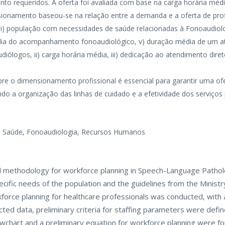
nto requeridos. A oferta foi avaliada com base na carga horária médi
sionamento baseou-se na relação entre a demanda e a oferta de prof
 ii) população com necessidades de saúde relacionadas à Fonoaudiologi
édia do acompanhamento fonoaudiológico, v) duração média de um a
udiólogos, ii) carga horária média, iii) dedicação ao atendimento diret
 o dimensionamento profissional é essencial para garantir uma ofe
 a organização das linhas de cuidado e a efetividade dos serviços 
de Saúde, Fonoaudiologia, Recursos Humanos
 methodology for workforce planning in Speech-Language Pathol
cific needs of the population and the guidelines from the Ministr
force planning for healthcare professionals was conducted, with a
ed data, preliminary criteria for staffing parameters were define
lowchart and a preliminary equation for workforce planning were fo