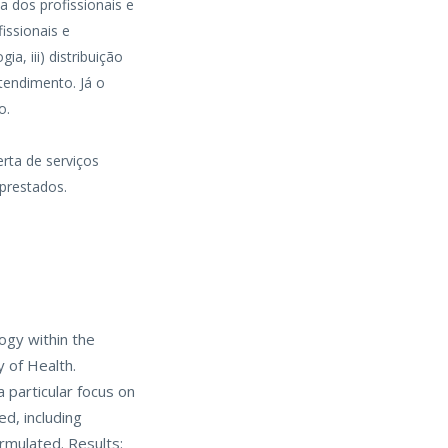
a dos profissionais e
issionais e
a, iii) distribuição
tendimento. Já o
o.
rta de serviços
prestados.
ogy within the
y of Health.
 particular focus on
d, including
rmulated. Results: