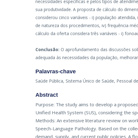
necessidades específicas e pelos tipos de atendime
sua produtividade. A proposta de cálculo do dimen
considerou cinco variáveis - i) população atendida,
de natureza dos procedimentos, iv) frequência m
cálculo da oferta considera três variáveis - i) fonoa
Conclusão:
O aprofundamento das discussões sobre
adequada às necessidades da população, melhorando
Palavras-chave
Saúde Pública, Sistema Único de Saúde, Pessoal 
Abstract
Purpose: The study aims to develop a proposed
Unified Health System (SUS), considering the spe
Methods: An extensive literature review on work
Speech-Language Pathology. Based on the collect
demand, supply, and current public policies. A f