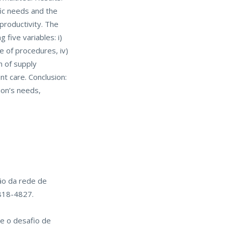
fic needs and the
productivity. The
five variables: i)
e of procedures, iv)
n of supply
nt care. Conclusion:
ion’s needs,
ão da rede de
4818-4827.
e o desafio de