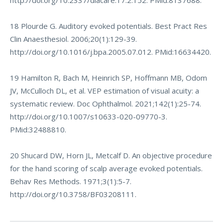
http://doi.org/10.2337/diacare.17.2.152
. PMid:8137688.
18 Plourde G. Auditory evoked potentials. Best Pract Res
Clin Anaesthesiol. 2006;20(1):129-39.
http://doi.org/10.1016/j.bpa.2005.07.012
. PMid:16634420.
19 Hamilton R, Bach M, Heinrich SP, Hoffmann MB, Odom
JV, McCulloch DL, et al. VEP estimation of visual acuity: a
systematic review. Doc Ophthalmol. 2021;142(1):25-74.
http://doi.org/10.1007/s10633-020-09770-3
.
PMid:32488810.
20 Shucard DW, Horn JL, Metcalf D. An objective procedure
for the hand scoring of scalp average evoked potentials.
Behav Res Methods. 1971;3(1):5-7.
http://doi.org/10.3758/BF03208111
.