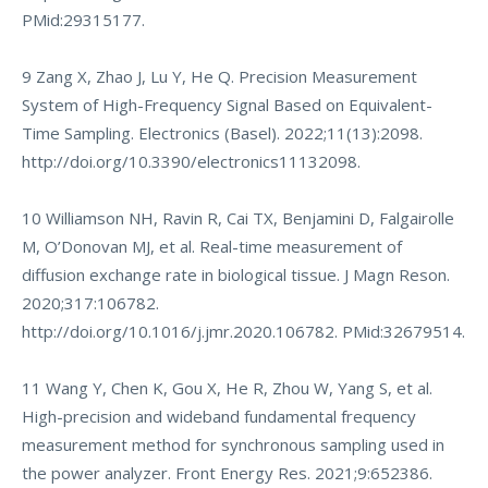
PMid:29315177.
9 Zang X, Zhao J, Lu Y, He Q. Precision Measurement
System of High-Frequency Signal Based on Equivalent-
Time Sampling. Electronics (Basel). 2022;11(13):2098.
http://doi.org/10.3390/electronics11132098
.
10 Williamson NH, Ravin R, Cai TX, Benjamini D, Falgairolle
M, O’Donovan MJ, et al. Real-time measurement of
diffusion exchange rate in biological tissue. J Magn Reson.
2020;317:106782.
http://doi.org/10.1016/j.jmr.2020.106782
. PMid:32679514.
11 Wang Y, Chen K, Gou X, He R, Zhou W, Yang S, et al.
High-precision and wideband fundamental frequency
measurement method for synchronous sampling used in
the power analyzer. Front Energy Res. 2021;9:652386.