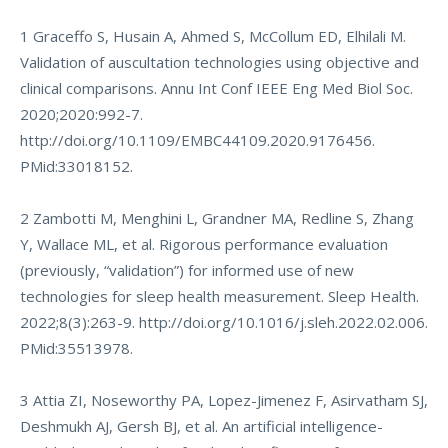
1 Graceffo S, Husain A, Ahmed S, McCollum ED, Elhilali M.
Validation of auscultation technologies using objective and
clinical comparisons. Annu Int Conf IEEE Eng Med Biol Soc.
2020;2020:992-7.
http://doi.org/10.1109/EMBC44109.2020.9176456
.
PMid:33018152.
2 Zambotti M, Menghini L, Grandner MA, Redline S, Zhang
Y, Wallace ML, et al. Rigorous performance evaluation
(previously, “validation”) for informed use of new
technologies for sleep health measurement. Sleep Health.
2022;8(3):263-9.
http://doi.org/10.1016/j.sleh.2022.02.006
.
PMid:35513978.
3 Attia ZI, Noseworthy PA, Lopez-Jimenez F, Asirvatham SJ,
Deshmukh AJ, Gersh BJ, et al. An artificial intelligence-