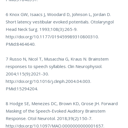
6 Knox GW, Isaacs J, Woodard D, Johnson L, Jordan D.
Short latency vestibular evoked potentials. Otolaryngol
Head Neck Surg. 1993;108(3):265-9.
http://doi.org/10.1177/019459989310800310
.
PMid:8464640.
7 Russo N, Nicol T, Musacchia G, Kraus N. Brainstem
responses to speech syllables. Clin Neurophysiol.
2004;115(9):2021-30.
http://doi.org/10.1016/j.clinph.2004.04.003
.
PMid:15294204.
8 Hodge SE, Menezes DC, Brown KD, Grose JH. Forward
Masking of the Speech-Evoked Auditory Brainstem
Response. Otol Neurotol. 2018;39(2):150-7.
http://doi.org/10.1097/MAO.0000000000001657
.