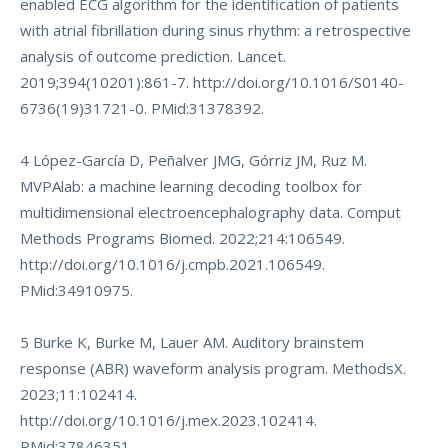
enabled ECG algorithm for the identification of patients
with atrial fibrillation during sinus rhythm: a retrospective
analysis of outcome prediction. Lancet.
2019;394(10201):861-7.
http://doi.org/10.1016/S0140-
6736(19)31721-0
. PMid:31378392.
4 López-García D, Peñalver JMG, Górriz JM, Ruz M.
MVPAlab: a machine learning decoding toolbox for
multidimensional electroencephalography data. Comput
Methods Programs Biomed. 2022;214:106549.
http://doi.org/10.1016/j.cmpb.2021.106549
.
PMid:34910975.
5 Burke K, Burke M, Lauer AM. Auditory brainstem
response (ABR) waveform analysis program. MethodsX.
2023;11:102414.
http://doi.org/10.1016/j.mex.2023.102414
.
PMid:37846351.