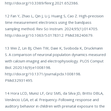
http://doi.org/10.3389/fenrg.2021.652386
.
12 Fan Y, Zhao L, Qin J, Li J, Huang S, Cao Z. High-precision
time measurement electronics using the bandpass
sampling method. Rev Sci Instrum. 2024;95(1):014705.
http://doi.org/10.1063/5.0178312
. PMid:38240679.
13 Wei Z, Lin BJ, Chen TW, Daie K, Svoboda K, Druckmann
S. A comparison of neuronal population dynamics measured
with calcium imaging and electrophysiology. PLOS Comput
Biol. 2020;16(9):e1008198.
http://doi.org/10.1371/journal.pcbi.1008198
.
PMid:32931495.
14 Hora LCD, Muniz LF, Griz SMS, da Silva JD, Britto DBLA,
Venâncio LGA, et al. Frequency-Following response and
auditory behavior in children with prenatal exposure to the