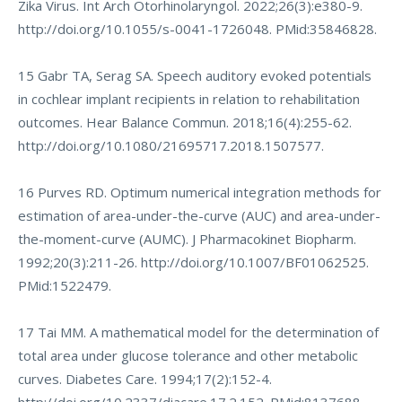
Zika Virus. Int Arch Otorhinolaryngol. 2022;26(3):e380-9.
http://doi.org/10.1055/s-0041-1726048
. PMid:35846828.
15 Gabr TA, Serag SA. Speech auditory evoked potentials
in cochlear implant recipients in relation to rehabilitation
outcomes. Hear Balance Commun. 2018;16(4):255-62.
http://doi.org/10.1080/21695717.2018.1507577
.
16 Purves RD. Optimum numerical integration methods for
estimation of area-under-the-curve (AUC) and area-under-
the-moment-curve (AUMC). J Pharmacokinet Biopharm.
1992;20(3):211-26.
http://doi.org/10.1007/BF01062525
.
PMid:1522479.
17 Tai MM. A mathematical model for the determination of
total area under glucose tolerance and other metabolic
curves. Diabetes Care. 1994;17(2):152-4.