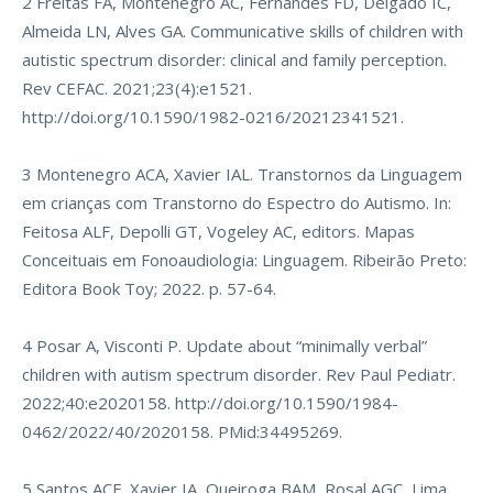
2 Freitas FA, Montenegro AC, Fernandes FD, Delgado IC,
Almeida LN, Alves GA. Communicative skills of children with
autistic spectrum disorder: clinical and family perception.
Rev CEFAC. 2021;23(4):e1521.
http://doi.org/10.1590/1982-0216/20212341521
.
3 Montenegro ACA, Xavier IAL. Transtornos da Linguagem
em crianças com Transtorno do Espectro do Autismo. In:
Feitosa ALF, Depolli GT, Vogeley AC, editors. Mapas
Conceituais em Fonoaudiologia: Linguagem. Ribeirão Preto:
Editora Book Toy; 2022. p. 57-64.
4 Posar A, Visconti P. Update about “minimally verbal”
children with autism spectrum disorder. Rev Paul Pediatr.
2022;40:e2020158.
http://doi.org/10.1590/1984-
0462/2022/40/2020158
. PMid:34495269.
5 Santos ACF, Xavier IA, Queiroga BAM, Rosal AGC, Lima