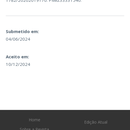
1782/20202019170
. PMid:33331540.
Submetido em:
04/06/2024
Aceito em:
10/12/2024
Home
Edição Atual
Sobre a Revista