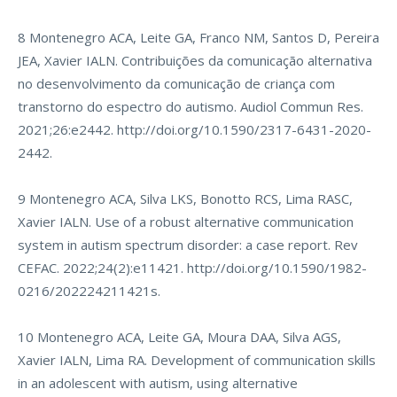
8 Montenegro ACA, Leite GA, Franco NM, Santos D, Pereira
JEA, Xavier IALN. Contribuições da comunicação alternativa
no desenvolvimento da comunicação de criança com
transtorno do espectro do autismo. Audiol Commun Res.
2021;26:e2442.
http://doi.org/10.1590/2317-6431-2020-
2442
.
9 Montenegro ACA, Silva LKS, Bonotto RCS, Lima RASC,
Xavier IALN. Use of a robust alternative communication
system in autism spectrum disorder: a case report. Rev
CEFAC. 2022;24(2):e11421.
http://doi.org/10.1590/1982-
0216/202224211421s
.
10 Montenegro ACA, Leite GA, Moura DAA, Silva AGS,
Xavier IALN, Lima RA. Development of communication skills
in an adolescent with autism, using alternative