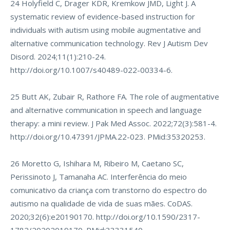
24 Holyfield C, Drager KDR, Kremkow JMD, Light J. A
systematic review of evidence-based instruction for
individuals with autism using mobile augmentative and
alternative communication technology. Rev J Autism Dev
Disord. 2024;11(1):210-24.
http://doi.org/10.1007/s40489-022-00334-6
.
25 Butt AK, Zubair R, Rathore FA. The role of augmentative
and alternative communication in speech and language
therapy: a mini review. J Pak Med Assoc. 2022;72(3):581-4.
http://doi.org/10.47391/JPMA.22-023
. PMid:35320253.
26 Moretto G, Ishihara M, Ribeiro M, Caetano SC,
Perissinoto J, Tamanaha AC. Interferência do meio
comunicativo da criança com transtorno do espectro do
autismo na qualidade de vida de suas mães. CoDAS.
2020;32(6):e20190170.
http://doi.org/10.1590/2317-