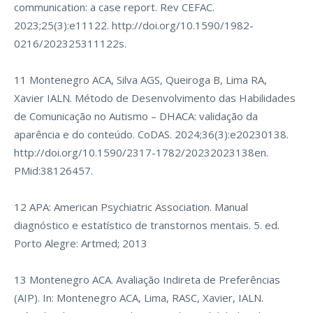
communication: a case report. Rev CEFAC.
2023;25(3):e11122.
http://doi.org/10.1590/1982-
0216/202325311122s
.
11 Montenegro ACA, Silva AGS, Queiroga B, Lima RA,
Xavier IALN. Método de Desenvolvimento das Habilidades
de Comunicação no Autismo – DHACA: validação da
aparência e do conteúdo. CoDAS. 2024;36(3):e20230138.
http://doi.org/10.1590/2317-1782/20232023138en
.
PMid:38126457.
12 APA: American Psychiatric Association. Manual
diagnóstico e estatístico de transtornos mentais. 5. ed.
Porto Alegre: Artmed; 2013
13 Montenegro ACA. Avaliação Indireta de Preferências
(AIP). In: Montenegro ACA, Lima, RASC, Xavier, IALN.