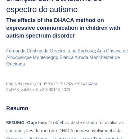
espectro do autismo
The effects of the DHACA method on
expressive communication in children with
autism spectrum disorder
Fernanda Cristina de Oliveira Luna Barbosa
;
Ana Cristina de
Albuquerque Montenegro
;
Bianca Arruda Manchester de
Queiroga
http://dx.doi.org/10.1590/2317-1782/e20240148pt
CoDAS,
vol.37, n3,
e20240148, 2025
Resumo
RESUMO:
Objetivo:
O objetivo deste estudo foi avaliar as
contribuições do método DHACA no desenvolvimento da
Comunicação Expressiva em crianças com Transtorno do