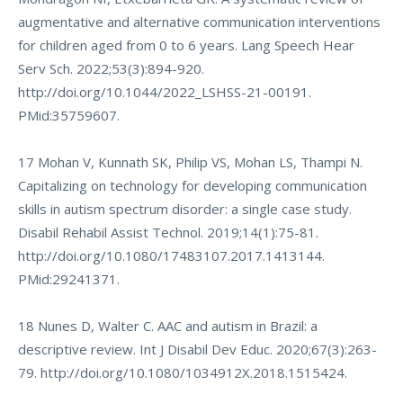
augmentative and alternative communication interventions
for children aged from 0 to 6 years. Lang Speech Hear
Serv Sch. 2022;53(3):894-920.
http://doi.org/10.1044/2022_LSHSS-21-00191
.
PMid:35759607.
17 Mohan V, Kunnath SK, Philip VS, Mohan LS, Thampi N.
Capitalizing on technology for developing communication
skills in autism spectrum disorder: a single case study.
Disabil Rehabil Assist Technol. 2019;14(1):75-81.
http://doi.org/10.1080/17483107.2017.1413144
.
PMid:29241371.
18 Nunes D, Walter C. AAC and autism in Brazil: a
descriptive review. Int J Disabil Dev Educ. 2020;67(3):263-
79.
http://doi.org/10.1080/1034912X.2018.1515424
.