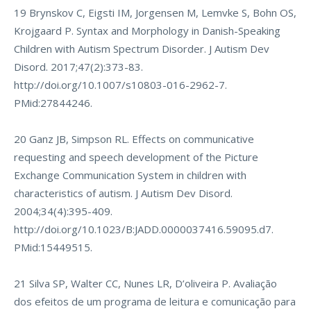
19 Brynskov C, Eigsti IM, Jorgensen M, Lemvke S, Bohn OS,
Krojgaard P. Syntax and Morphology in Danish-Speaking
Children with Autism Spectrum Disorder. J Autism Dev
Disord. 2017;47(2):373-83.
http://doi.org/10.1007/s10803-016-2962-7
.
PMid:27844246.
20 Ganz JB, Simpson RL. Effects on communicative
requesting and speech development of the Picture
Exchange Communication System in children with
characteristics of autism. J Autism Dev Disord.
2004;34(4):395-409.
http://doi.org/10.1023/B:JADD.0000037416.59095.d7
.
PMid:15449515.
21 Silva SP, Walter CC, Nunes LR, D’oliveira P. Avaliação
dos efeitos de um programa de leitura e comunicação para