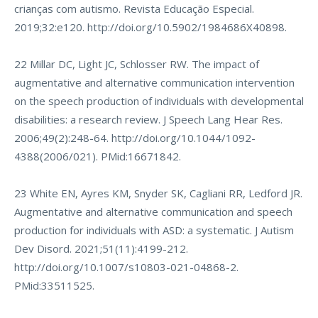
crianças com autismo. Revista Educação Especial.
2019;32:e120.
http://doi.org/10.5902/1984686X40898
.
22 Millar DC, Light JC, Schlosser RW. The impact of
augmentative and alternative communication intervention
on the speech production of individuals with developmental
disabilities: a research review. J Speech Lang Hear Res.
2006;49(2):248-64.
http://doi.org/10.1044/1092-
4388(2006/021)
. PMid:16671842.
23 White EN, Ayres KM, Snyder SK, Cagliani RR, Ledford JR.
Augmentative and alternative communication and speech
production for individuals with ASD: a systematic. J Autism
Dev Disord. 2021;51(11):4199-212.
http://doi.org/10.1007/s10803-021-04868-2
.
PMid:33511525.