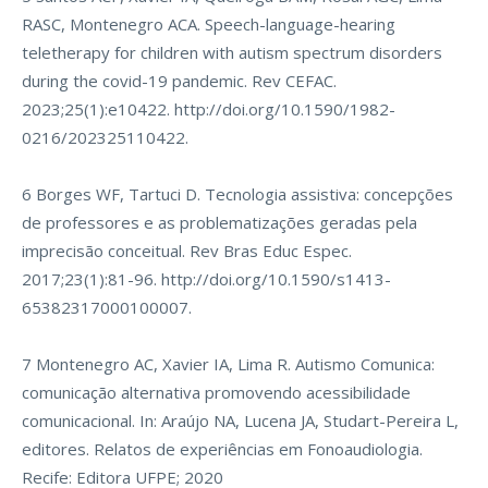
RASC, Montenegro ACA. Speech-language-hearing
teletherapy for children with autism spectrum disorders
during the covid-19 pandemic. Rev CEFAC.
2023;25(1):e10422.
http://doi.org/10.1590/1982-
0216/202325110422
.
6 Borges WF, Tartuci D. Tecnologia assistiva: concepções
de professores e as problematizações geradas pela
imprecisão conceitual. Rev Bras Educ Espec.
2017;23(1):81-96.
http://doi.org/10.1590/s1413-
65382317000100007
.
7 Montenegro AC, Xavier IA, Lima R. Autismo Comunica:
comunicação alternativa promovendo acessibilidade
comunicacional. In: Araújo NA, Lucena JA, Studart-Pereira L,
editores. Relatos de experiências em Fonoaudiologia.
Recife: Editora UFPE; 2020