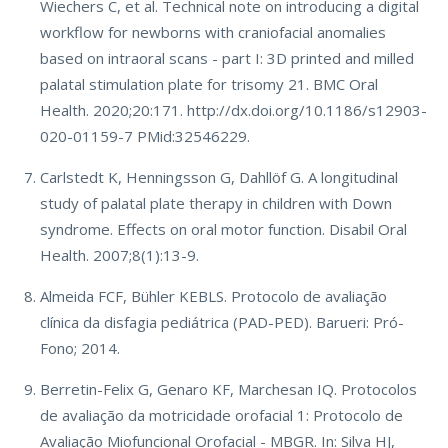
Wiechers C, et al. Technical note on introducing a digital
workflow for newborns with craniofacial anomalies
based on intraoral scans - part I: 3D printed and milled
palatal stimulation plate for trisomy 21. BMC Oral
Health. 2020;20:171. http://dx.doi.org/10.1186/s12903-
020-01159-7 PMid:32546229.
Carlstedt K, Henningsson G, Dahllöf G. A longitudinal
study of palatal plate therapy in children with Down
syndrome. Effects on oral motor function. Disabil Oral
Health. 2007;8(1):13-9.
Almeida FCF, Bühler KEBLS. Protocolo de avaliação
clínica da disfagia pediátrica (PAD-PED). Barueri: Pró-
Fono; 2014.
Berretin-Felix G, Genaro KF, Marchesan IQ. Protocolos
de avaliação da motricidade orofacial 1: Protocolo de
Avaliação Miofuncional Orofacial - MBGR. In: Silva HJ,