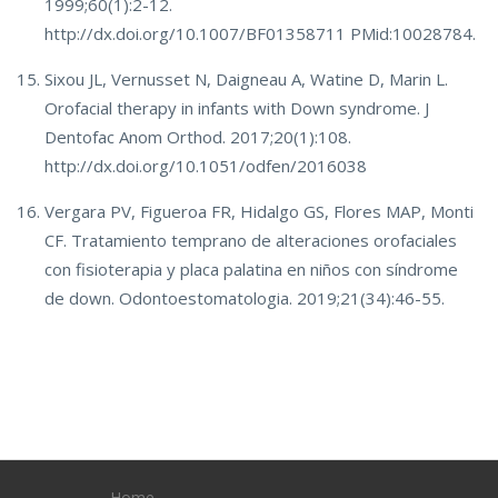
1999;60(1):2-12.
http://dx.doi.org/10.1007/BF01358711 PMid:10028784.
Sixou JL, Vernusset N, Daigneau A, Watine D, Marin L.
Orofacial therapy in infants with Down syndrome. J
Dentofac Anom Orthod. 2017;20(1):108.
http://dx.doi.org/10.1051/odfen/2016038
Vergara PV, Figueroa FR, Hidalgo GS, Flores MAP, Monti
CF. Tratamiento temprano de alteraciones orofaciales
con fisioterapia y placa palatina en niños con síndrome
de down. Odontoestomatologia. 2019;21(34):46-55.
Home