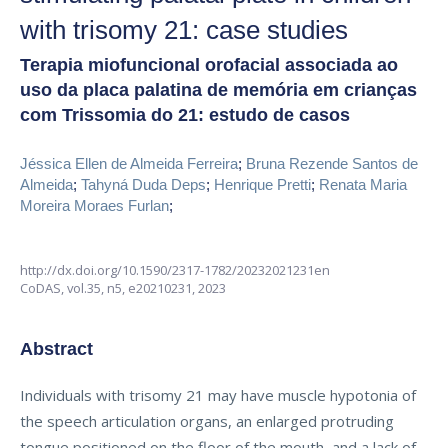
with trisomy 21: case studies
Terapia miofuncional orofacial associada ao
uso da placa palatina de memória em crianças
com Trissomia do 21: estudo de casos
Jéssica Ellen de Almeida Ferreira
;
Bruna Rezende Santos de
Almeida
;
Tahyná Duda Deps
;
Henrique Pretti
;
Renata Maria
Moreira Moraes Furlan
;
http://dx.doi.org/10.1590/2317-1782/20232021231en
CoDAS,
vol.35, n5,
e20210231, 2023
Abstract
Individuals with trisomy 21 may have muscle hypotonia of
the speech articulation organs, an enlarged protruding
tongue positioned on the floor of the mouth, and a lack of