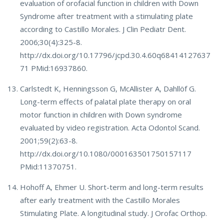
evaluation of orofacial function in children with Down
Syndrome after treatment with a stimulating plate
according to Castillo Morales. J Clin Pediatr Dent.
2006;30(4):325-8.
http://dx.doi.org/10.17796/jcpd.30.4.60q68414127637
71 PMid:16937860.
Carlstedt K, Henningsson G, McAllister A, Dahllöf G.
Long-term effects of palatal plate therapy on oral
motor function in children with Down syndrome
evaluated by video registration. Acta Odontol Scand.
2001;59(2):63-8.
http://dx.doi.org/10.1080/000163501750157117
PMid:11370751.
Hohoff A, Ehmer U. Short-term and long-term results
after early treatment with the Castillo Morales
Stimulating Plate. A longitudinal study. J Orofac Orthop.