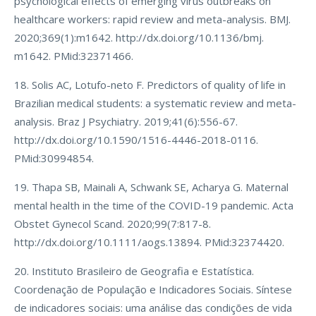
psychological effects of emerging virus outbreaks on
healthcare workers: rapid review and meta-analysis. BMJ.
2020;369(1):m1642. http://dx.doi.org/10.1136/bmj.
m1642. PMid:32371466.
18. Solis AC, Lotufo-neto F. Predictors of quality of life in
Brazilian medical students: a systematic review and meta-
analysis. Braz J Psychiatry. 2019;41(6):556-67.
http://dx.doi.org/10.1590/1516-4446-2018-0116.
PMid:30994854.
19. Thapa SB, Mainali A, Schwank SE, Acharya G. Maternal
mental health in the time of the COVID-19 pandemic. Acta
Obstet Gynecol Scand. 2020;99(7:817-8.
http://dx.doi.org/10.1111/aogs.13894. PMid:32374420.
20. Instituto Brasileiro de Geografia e Estatística.
Coordenação de População e Indicadores Sociais. Síntese
de indicadores sociais: uma análise das condições de vida