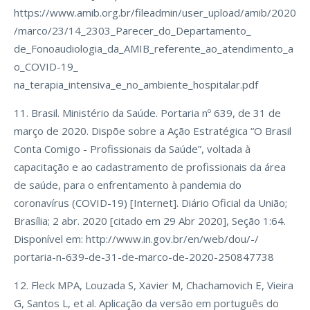
https://www.amib.org.br/fileadmin/user_upload/amib/2020
/marco/23/14_2303_Parecer_do_Departamento_
de_Fonoaudiologia_da_AMIB_referente_ao_atendimento_a
o_COVID-19_
na_terapia_intensiva_e_no_ambiente_hospitalar.pdf
11. Brasil. Ministério da Saúde. Portaria nº 639, de 31 de
março de 2020. Dispõe sobre a Ação Estratégica “O Brasil
Conta Comigo - Profissionais da Saúde”, voltada à
capacitação e ao cadastramento de profissionais da área
de saúde, para o enfrentamento à pandemia do
coronavírus (COVID-19) [Internet]. Diário Oficial da União;
Brasília; 2 abr. 2020 [citado em 29 Abr 2020], Seção 1:64.
Disponível em: http://www.in.gov.br/en/web/dou/-/
portaria-n-639-de-31-de-marco-de-2020-250847738
12. Fleck MPA, Louzada S, Xavier M, Chachamovich E, Vieira
G, Santos L, et al. Aplicação da versão em português do