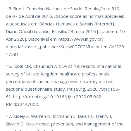
15. Brasil. Conselho Nacional de Saúde. Resolução nº 510,
de 07 de Abril de 2016. Dispõe sobre as normas aplicáveis
a pesquisas em Ciências Humanas e Sociais [Internet].
Diário Oficial da União; Brasília; 24 maio 2016 [citado em 10
Abr 2020]. Disponível em: https://www.in.gov.br/
materia/-/asset_publisher/Kujrw0TZC2Mb/content/id/229
17581
16. Iqbal MR, Chaudhuri A. COVID-19: results of a national
survey of United Kingdom healthcare professionals
perceptions of current management strategy a cross-
sectional questionnaire study. Int J Surg. 2020;79(1):156-
61. http://dx.doi.org/10.1016/j.ijsu.2020.05.042.
PMid:32447002.
17. Kisely S, Warren N, Mcmahon L, Dalais C, Henry I,
Siskind D. Occurrence, prevention, and management of the