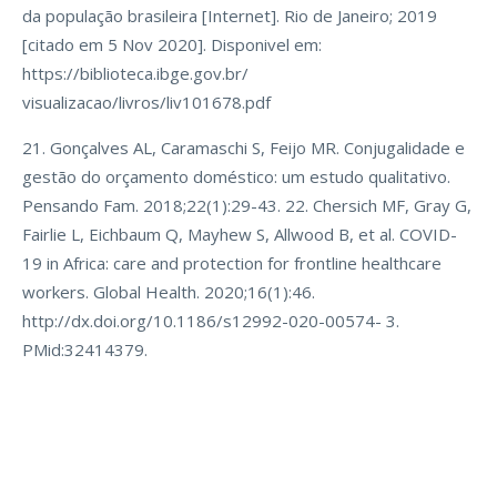
da população brasileira [Internet]. Rio de Janeiro; 2019
[citado em 5 Nov 2020]. Disponivel em:
https://biblioteca.ibge.gov.br/
visualizacao/livros/liv101678.pdf
21. Gonçalves AL, Caramaschi S, Feijo MR. Conjugalidade e
gestão do orçamento doméstico: um estudo qualitativo.
Pensando Fam. 2018;22(1):29-43. 22. Chersich MF, Gray G,
Fairlie L, Eichbaum Q, Mayhew S, Allwood B, et al. COVID-
19 in Africa: care and protection for frontline healthcare
workers. Global Health. 2020;16(1):46.
http://dx.doi.org/10.1186/s12992-020-00574- 3.
PMid:32414379.