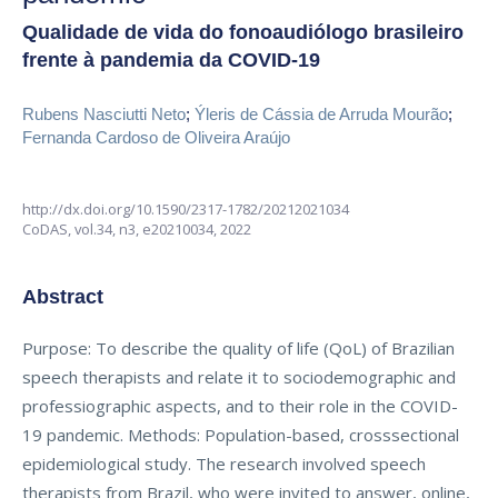
Qualidade de vida do fonoaudiólogo brasileiro
frente à pandemia da COVID-19
Rubens Nasciutti Neto
;
Ýleris de Cássia de Arruda Mourão
;
Fernanda Cardoso de Oliveira Araújo
http://dx.doi.org/10.1590/2317-1782/20212021034
CoDAS,
vol.34, n3,
e20210034, 2022
Abstract
Purpose: To describe the quality of life (QoL) of Brazilian
speech therapists and relate it to sociodemographic and
professiographic aspects, and to their role in the COVID-
19 pandemic. Methods: Population-based, crosssectional
epidemiological study. The research involved speech
therapists from Brazil, who were invited to answer, online,