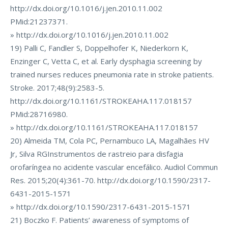
http://dx.doi.org/10.1016/j.jen.2010.11.002
PMid:21237371.
» http://dx.doi.org/10.1016/j.jen.2010.11.002
19) Palli C, Fandler S, Doppelhofer K, Niederkorn K,
Enzinger C, Vetta C, et al. Early dysphagia screening by
trained nurses reduces pneumonia rate in stroke patients.
Stroke. 2017;48(9):2583-5.
http://dx.doi.org/10.1161/STROKEAHA.117.018157
PMid:28716980.
» http://dx.doi.org/10.1161/STROKEAHA.117.018157
20) Almeida TM, Cola PC, Pernambuco LA, Magalhães HV
Jr, Silva RGInstrumentos de rastreio para disfagia
orofaríngea no acidente vascular encefálico. Audiol Commun
Res. 2015;20(4):361-70. http://dx.doi.org/10.1590/2317-
6431-2015-1571
» http://dx.doi.org/10.1590/2317-6431-2015-1571
21) Boczko F. Patients’ awareness of symptoms of