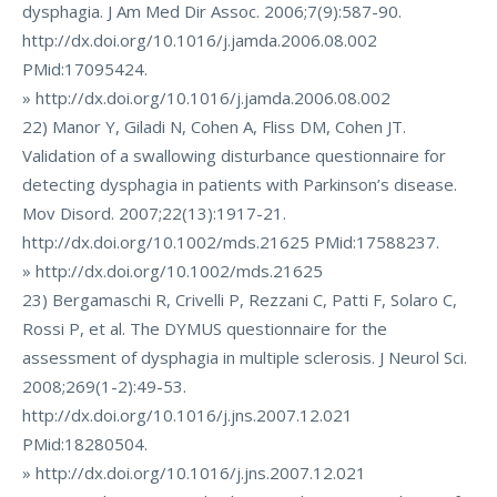
dysphagia. J Am Med Dir Assoc. 2006;7(9):587-90.
http://dx.doi.org/10.1016/j.jamda.2006.08.002
PMid:17095424.
» http://dx.doi.org/10.1016/j.jamda.2006.08.002
22) Manor Y, Giladi N, Cohen A, Fliss DM, Cohen JT.
Validation of a swallowing disturbance questionnaire for
detecting dysphagia in patients with Parkinson’s disease.
Mov Disord. 2007;22(13):1917-21.
http://dx.doi.org/10.1002/mds.21625 PMid:17588237.
» http://dx.doi.org/10.1002/mds.21625
23) Bergamaschi R, Crivelli P, Rezzani C, Patti F, Solaro C,
Rossi P, et al. The DYMUS questionnaire for the
assessment of dysphagia in multiple sclerosis. J Neurol Sci.
2008;269(1-2):49-53.
http://dx.doi.org/10.1016/j.jns.2007.12.021
PMid:18280504.
» http://dx.doi.org/10.1016/j.jns.2007.12.021