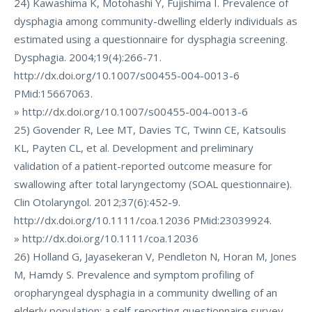
24) Kawashima K, Motohashi Y, Fujishima I. Prevalence of
dysphagia among community-dwelling elderly individuals as
estimated using a questionnaire for dysphagia screening.
Dysphagia. 2004;19(4):266-71.
http://dx.doi.org/10.1007/s00455-004-0013-6
PMid:15667063.
» http://dx.doi.org/10.1007/s00455-004-0013-6
25) Govender R, Lee MT, Davies TC, Twinn CE, Katsoulis
KL, Payten CL, et al. Development and preliminary
validation of a patient-reported outcome measure for
swallowing after total laryngectomy (SOAL questionnaire).
Clin Otolaryngol. 2012;37(6):452-9.
http://dx.doi.org/10.1111/coa.12036 PMid:23039924.
» http://dx.doi.org/10.1111/coa.12036
26) Holland G, Jayasekeran V, Pendleton N, Horan M, Jones
M, Hamdy S. Prevalence and symptom profiling of
oropharyngeal dysphagia in a community dwelling of an
elderly population: a self-reporting questionnaire survey.