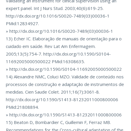
Validating an instrument for clinical supervision using an
expert panel. Int J Nurs Stud. 2003;40(6):619-25.
http://dx.doi.org/10.1016/S0020-7489(03)00036-1
PMid:12834927.
» http://dx.doi.org/10.1016/S0020-7489(03)00036-1
13) Echer IC. Elaboração de manuais de orientação para o
cuidado em saúde. Rev Lat Am Enfermagem.
2005;13(5):754-7. http://dx.doi.org/10.1590/S0104-
11692005000500022 PMid:16308635.
» http://dx.doi.org/10.1590/S0104-11692005000500022
14) Alexandre NMC, Coluci MZO. Validade de conteúdo nos
processos de construção e adaptação de instrumentos de
medidas. Cien Saude Colet. 2011;16(7):3061-8.
http://dx.doi.org/10.1590/S1413-81232011000800006
PMid:21808894.
» http://dx.doi.org/10.1590/S1413-81232011000800006
15) Beaton D, Bombardier C, Guillemin F, Ferraz MB.
Recommendations for the Cross-cultural adaptation of the