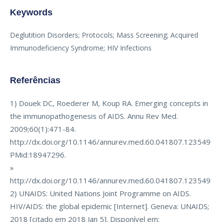
Keywords
Deglutition Disorders; Protocols; Mass Screening; Acquired
Immunodeficiency Syndrome; HIV Infections
Referências
1) Douek DC, Roederer M, Koup RA. Emerging concepts in
the immunopathogenesis of AIDS. Annu Rev Med.
2009;60(1):471-84.
http://dx.doi.org/10.1146/annurev.med.60.041807.123549
PMid:18947296.
»
http://dx.doi.org/10.1146/annurev.med.60.041807.123549
2) UNAIDS: United Nations Joint Programme on AIDS.
HIV/AIDS: the global epidemic [Internet]. Geneva: UNAIDS;
2018 [citado em 2018 Jan 5]. Disponível em: