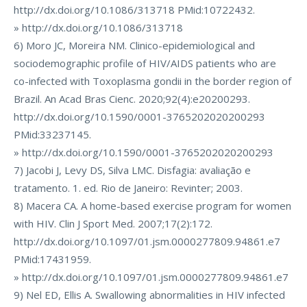
http://dx.doi.org/10.1086/313718 PMid:10722432.
» http://dx.doi.org/10.1086/313718
6) Moro JC, Moreira NM. Clinico-epidemiological and
sociodemographic profile of HIV/AIDS patients who are
co-infected with Toxoplasma gondii in the border region of
Brazil. An Acad Bras Cienc. 2020;92(4):e20200293.
http://dx.doi.org/10.1590/0001-3765202020200293
PMid:33237145.
» http://dx.doi.org/10.1590/0001-3765202020200293
7) Jacobi J, Levy DS, Silva LMC. Disfagia: avaliação e
tratamento. 1. ed. Rio de Janeiro: Revinter; 2003.
8) Macera CA. A home-based exercise program for women
with HIV. Clin J Sport Med. 2007;17(2):172.
http://dx.doi.org/10.1097/01.jsm.0000277809.94861.e7
PMid:17431959.
» http://dx.doi.org/10.1097/01.jsm.0000277809.94861.e7
9) Nel ED, Ellis A. Swallowing abnormalities in HIV infected