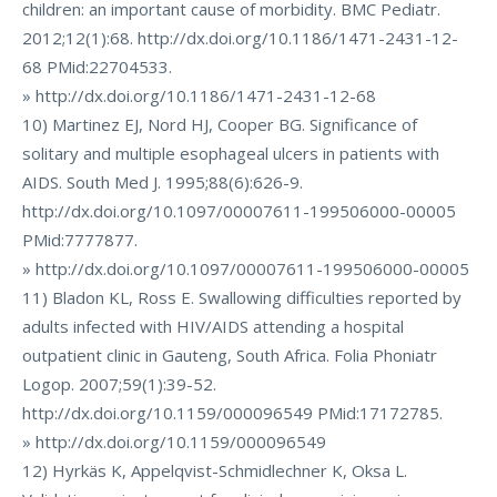
children: an important cause of morbidity. BMC Pediatr.
2012;12(1):68. http://dx.doi.org/10.1186/1471-2431-12-
68 PMid:22704533.
» http://dx.doi.org/10.1186/1471-2431-12-68
10) Martinez EJ, Nord HJ, Cooper BG. Significance of
solitary and multiple esophageal ulcers in patients with
AIDS. South Med J. 1995;88(6):626-9.
http://dx.doi.org/10.1097/00007611-199506000-00005
PMid:7777877.
» http://dx.doi.org/10.1097/00007611-199506000-00005
11) Bladon KL, Ross E. Swallowing difficulties reported by
adults infected with HIV/AIDS attending a hospital
outpatient clinic in Gauteng, South Africa. Folia Phoniatr
Logop. 2007;59(1):39-52.
http://dx.doi.org/10.1159/000096549 PMid:17172785.
» http://dx.doi.org/10.1159/000096549
12) Hyrkäs K, Appelqvist-Schmidlechner K, Oksa L.