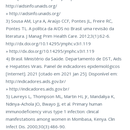
http://aidsinfo.unaids.org/
» http://aidsinfo.unaids.org/
3) Sousa AM, Lyra A, Araújo CCF, Pontes JL, Freire RC,
Pontes TL. A política da AIDS no Brasil: uma revisão da
literatura. J Manag Prim Health Care. 2012;3(1):62-6.
http://dx.doi.org/10.14295/jmphc.v3i1.119
» http://dx.doi.org/10.14295/jmphc.v3i1.119
4) Brasil. Ministério da Saúde. Departamento de DST, Aids
e Hepatites Virais. Painel de indicadores epidemiológicos
[Internet]. 2021 [citado em 2021 Jan 25]. Disponível em:
http://indicadores.aids.gov.br/
» http://indicadores.aids.gov.br/
5) Lavreys L, Thompson ML, Martin HL Jr, Mandaliya K,
Ndinya-Achola JO, Bwayo JJ, et al. Primary human
immunodeficiency virus type 1 infection: clinical
manifestations among women in Mombasa, Kenya. Clin
Infect Dis. 2000;30(3):486-90.