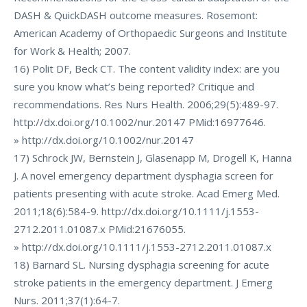
DASH & QuickDASH outcome measures. Rosemont:
American Academy of Orthopaedic Surgeons and Institute
for Work & Health; 2007.
16) Polit DF, Beck CT. The content validity index: are you
sure you know what’s being reported? Critique and
recommendations. Res Nurs Health. 2006;29(5):489-97.
http://dx.doi.org/10.1002/nur.20147 PMid:16977646.
» http://dx.doi.org/10.1002/nur.20147
17) Schrock JW, Bernstein J, Glasenapp M, Drogell K, Hanna
J. A novel emergency department dysphagia screen for
patients presenting with acute stroke. Acad Emerg Med.
2011;18(6):584-9. http://dx.doi.org/10.1111/j.1553-
2712.2011.01087.x PMid:21676055.
» http://dx.doi.org/10.1111/j.1553-2712.2011.01087.x
18) Barnard SL. Nursing dysphagia screening for acute
stroke patients in the emergency department. J Emerg
Nurs. 2011;37(1):64-7.