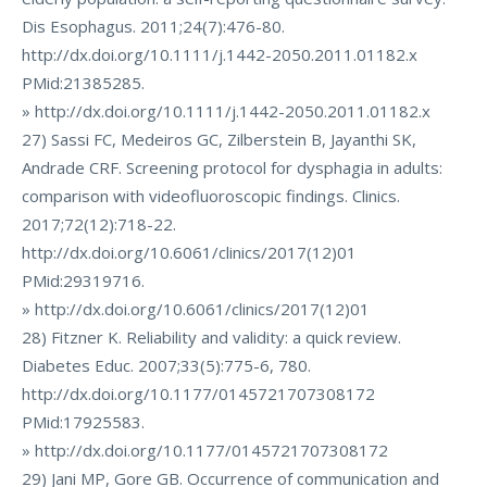
Dis Esophagus. 2011;24(7):476-80.
http://dx.doi.org/10.1111/j.1442-2050.2011.01182.x
PMid:21385285.
» http://dx.doi.org/10.1111/j.1442-2050.2011.01182.x
27) Sassi FC, Medeiros GC, Zilberstein B, Jayanthi SK,
Andrade CRF. Screening protocol for dysphagia in adults:
comparison with videofluoroscopic findings. Clinics.
2017;72(12):718-22.
http://dx.doi.org/10.6061/clinics/2017(12)01
PMid:29319716.
» http://dx.doi.org/10.6061/clinics/2017(12)01
28) Fitzner K. Reliability and validity: a quick review.
Diabetes Educ. 2007;33(5):775-6, 780.
http://dx.doi.org/10.1177/0145721707308172
PMid:17925583.
» http://dx.doi.org/10.1177/0145721707308172
29) Jani MP, Gore GB. Occurrence of communication and