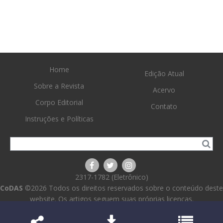
Home
Edição Atual
Sobre a Revista
Acervo
Corpo Editorial
Contato
Instruções e Políticas
2317-1782 (Eletrônico)
CoDAS
©2026 Todos os direitos reservados sobre o conteúdo deste
website. Os artigos seguem suas próprias licenças.