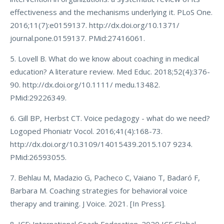
effectiveness and the mechanisms underlying it. PLoS One.
2016;11(7):e0159137. http://dx.doi.org/10.1371/
journal.pone.0159137. PMid:27416061.
5. Lovell B. What do we know about coaching in medical
education? A literature review. Med Educ. 2018;52(4):376-
90. http://dx.doi.org/10.1111/ medu.13482.
PMid:29226349.
6. Gill BP, Herbst CT. Voice pedagogy - what do we need?
Logoped Phoniatr Vocol. 2016;41(4):168-73.
http://dx.doi.org/10.3109/14015439.2015.107 9234.
PMid:26593055.
7. Behlau M, Madazio G, Pacheco C, Vaiano T, Badaró F,
Barbara M. Coaching strategies for behavioral voice
therapy and training. J Voice. 2021. [In Press].