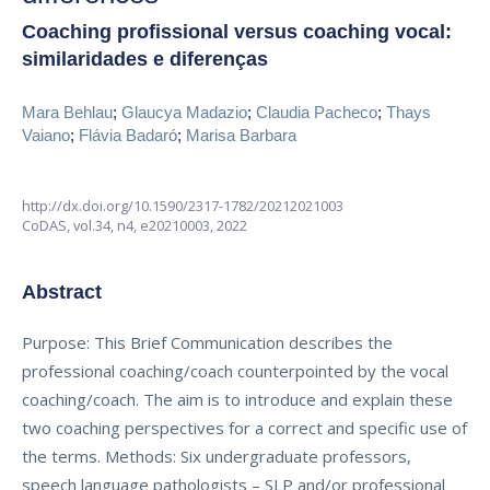
Coaching profissional versus coaching vocal:
similaridades e diferenças
Mara Behlau
;
Glaucya Madazio
;
Claudia Pacheco
;
Thays
Vaiano
;
Flávia Badaró
;
Marisa Barbara
http://dx.doi.org/10.1590/2317-1782/20212021003
CoDAS,
vol.34, n4,
e20210003, 2022
Abstract
Purpose: This Brief Communication describes the
professional coaching/coach counterpointed by the vocal
coaching/coach. The aim is to introduce and explain these
two coaching perspectives for a correct and specific use of
the terms. Methods: Six undergraduate professors,
speech language pathologists – SLP and/or professional