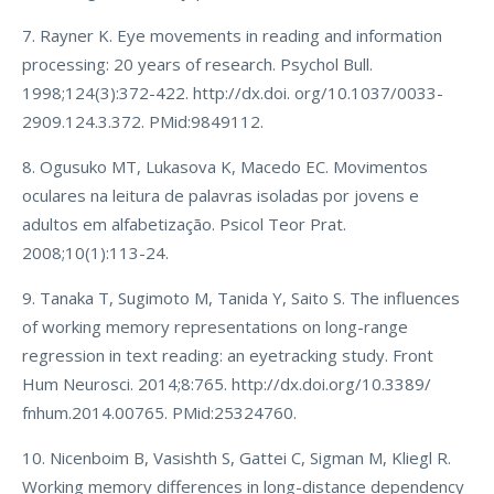
7. Rayner K. Eye movements in reading and information
processing: 20 years of research. Psychol Bull.
1998;124(3):372-422. http://dx.doi. org/10.1037/0033-
2909.124.3.372. PMid:9849112.
8. Ogusuko MT, Lukasova K, Macedo EC. Movimentos
oculares na leitura de palavras isoladas por jovens e
adultos em alfabetização. Psicol Teor Prat.
2008;10(1):113-24.
9. Tanaka T, Sugimoto M, Tanida Y, Saito S. The influences
of working memory representations on long-range
regression in text reading: an eyetracking study. Front
Hum Neurosci. 2014;8:765. http://dx.doi.org/10.3389/
fnhum.2014.00765. PMid:25324760.
10. Nicenboim B, Vasishth S, Gattei C, Sigman M, Kliegl R.
Working memory differences in long-distance dependency