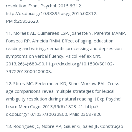
resolution. Front Psychol. 2015;6:312.
http://dx.doi.org/10.3389/fpsyg.2015.00312.
PMid:25852623.
11. Moraes AL, Guimarães LSP, Joanette Y, Parente MAMP,
Fonseca RP, Almeida RMM. Effect of aging, education,
reading and writing, semantic processing and depression
symptoms on verbal fluency. Psicol Reflex Crit.
2013;26(4):680-90. http://dx.doi.org/10.1590/S0102-
79722013000400008.
12. Stites MC, Federmeier KD, Stine-Morrow EAL. Cross-
age comparisons reveal multiple strategies for lexical
ambiguity resolution during natural reading. J Exp Psychol
Learn Mem Cogn. 2013;39(6):1823-41. http://
dx.doi.org/10.1037/a0032860. PMid:23687920.
13. Rodrigues JC, Nobre AP, Gauer G, Sales JF. Construção