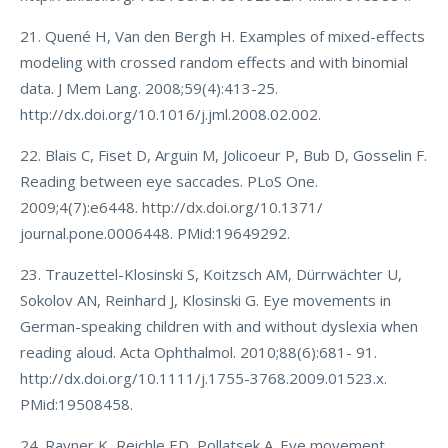
21. Quené H, Van den Bergh H. Examples of mixed-effects
modeling with crossed random effects and with binomial
data. J Mem Lang. 2008;59(4):413-25.
http://dx.doi.org/10.1016/j.jml.2008.02.002.
22. Blais C, Fiset D, Arguin M, Jolicoeur P, Bub D, Gosselin F.
Reading between eye saccades. PLoS One.
2009;4(7):e6448. http://dx.doi.org/10.1371/
journal.pone.0006448. PMid:19649292.
23. Trauzettel-Klosinski S, Koitzsch AM, Dürrwächter U,
Sokolov AN, Reinhard J, Klosinski G. Eye movements in
German-speaking children with and without dyslexia when
reading aloud. Acta Ophthalmol. 2010;88(6):681- 91.
http://dx.doi.org/10.1111/j.1755-3768.2009.01523.x.
PMid:19508458.
24. Rayner K, Reichle ED, Pollatsek A. Eye movement