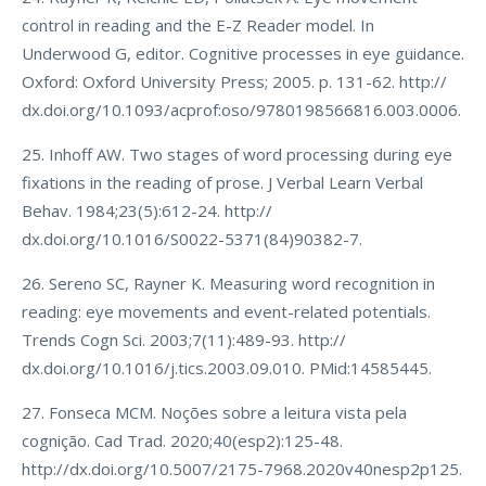
control in reading and the E-Z Reader model. In
Underwood G, editor. Cognitive processes in eye guidance.
Oxford: Oxford University Press; 2005. p. 131-62. http://
dx.doi.org/10.1093/acprof:oso/9780198566816.003.0006.
25. Inhoff AW. Two stages of word processing during eye
fixations in the reading of prose. J Verbal Learn Verbal
Behav. 1984;23(5):612-24. http://
dx.doi.org/10.1016/S0022-5371(84)90382-7.
26. Sereno SC, Rayner K. Measuring word recognition in
reading: eye movements and event-related potentials.
Trends Cogn Sci. 2003;7(11):489-93. http://
dx.doi.org/10.1016/j.tics.2003.09.010. PMid:14585445.
27. Fonseca MCM. Noções sobre a leitura vista pela
cognição. Cad Trad. 2020;40(esp2):125-48.
http://dx.doi.org/10.5007/2175-7968.2020v40nesp2p125.