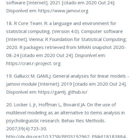
software [Internet]. 2021 [citado em 2020 Out 24].
Disponível em: https://www.jamovi.org
18. R Core Team. R: a language and environment for
statistical computing. (Version 4.0). Computer software
[Internet]. Vienna: R Foundation for Statistical Computing;
2020. R packages retrieved from MRAN snapshot 2020-
08-24 [citado em 2020 Out 24]. Disponível em:
https://cran.r-project. org
19. Gallucci M. GAMLj: General analyses for linear models -
jamovi module [Internet]. 2019 [citado em 2020 Out 24].
Disponível em: https://gamlj. github.io/
20. Locker L Jr, Hoffman L, Bovaird JA. On the use of
multilevel modeling as an alternative to items analysis in
psycholinguistic research. Behav Res Methods.
2007;39(4):723-30.
http://dx.doi.org/10.3758/BF03192962. PMid:18183884.