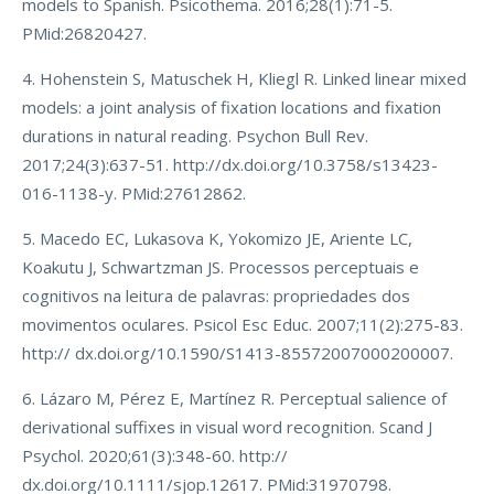
models to Spanish. Psicothema. 2016;28(1):71-5.
PMid:26820427.
4. Hohenstein S, Matuschek H, Kliegl R. Linked linear mixed
models: a joint analysis of fixation locations and fixation
durations in natural reading. Psychon Bull Rev.
2017;24(3):637-51. http://dx.doi.org/10.3758/s13423-
016-1138-y. PMid:27612862.
5. Macedo EC, Lukasova K, Yokomizo JE, Ariente LC,
Koakutu J, Schwartzman JS. Processos perceptuais e
cognitivos na leitura de palavras: propriedades dos
movimentos oculares. Psicol Esc Educ. 2007;11(2):275-83.
http:// dx.doi.org/10.1590/S1413-85572007000200007.
6. Lázaro M, Pérez E, Martínez R. Perceptual salience of
derivational suffixes in visual word recognition. Scand J
Psychol. 2020;61(3):348-60. http://
dx.doi.org/10.1111/sjop.12617. PMid:31970798.