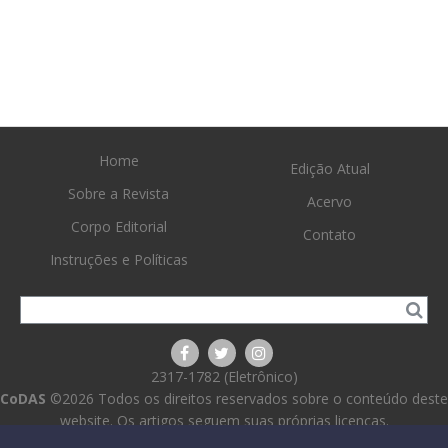
Home
Edição Atual
Sobre a Revista
Acervo
Corpo Editorial
Contato
Instruções e Políticas
2317-1782 (Eletrônico)
CoDAS
©2026 Todos os direitos reservados sobre o conteúdo deste
website. Os artigos seguem suas próprias licenças.