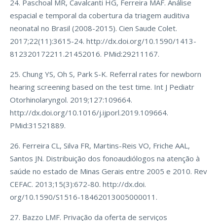
24. Paschoal MR, Cavalcanti HG, Ferreira MÂF. Análise
espacial e temporal da cobertura da triagem auditiva
neonatal no Brasil (2008-2015). Cien Saude Colet.
2017;22(11):3615-24. http://dx.doi.org/10.1590/1413-
812320172211.21452016. PMid:29211167.
25. Chung YS, Oh S, Park S-K. Referral rates for newborn
hearing screening based on the test time. Int J Pediatr
Otorhinolaryngol. 2019;127:109664.
http://dx.doi.org/10.1016/j.ijporl.2019.109664.
PMid:31521889.
26. Ferreira CL, Silva FR, Martins-Reis VO, Friche AAL,
Santos JN. Distribuição dos fonoaudiólogos na atenção à
saúde no estado de Minas Gerais entre 2005 e 2010. Rev
CEFAC. 2013;15(3):672-80. http://dx.doi.
org/10.1590/S1516-18462013005000011.
27. Bazzo LMF. Privação da oferta de serviços