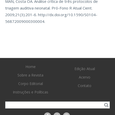
MAN, Costa OA. Análise crítica de três protocolos de
triagem auditiva neonatal. Pró-Fono R Atual Cient.
2009;21(3):201-6. http://dx.doi.org/10.1590/S0104-
56872009000300004.
Home
Edição Atual
Sobre a Revista
Acervo
Corpo Editorial
Contato
Instruções e Políticas