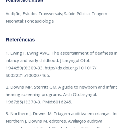
Palavras-chave
Audição; Estudos Transversais; Saúde Pública; Triagem
Neonatal; Fonoaudiologia
Referências
1. Ewing I, Ewing AWG. The ascertainment of deafness in
infancy and early childhood. J Laryngol Otol.
1944;59(9):309-33. http://dx.doi.org/10.1017/
S0022215100007465.
2. Downs MP, Sterritt GM. A guide to newborn and infant
hearing screening programs. Arch Otolaryngol.
1967;85(1):370-3. PMid:6016245.
3. Northern J, Downs M. Triagem auditiva em crianças. In:
Northern J, Downs M, editores. Avaliação auditiva