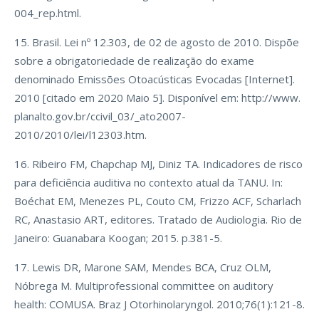
004_rep.html.
15. Brasil. Lei nº 12.303, de 02 de agosto de 2010. Dispõe
sobre a obrigatoriedade de realização do exame
denominado Emissões Otoacústicas Evocadas [Internet].
2010 [citado em 2020 Maio 5]. Disponível em: http://www.
planalto.gov.br/ccivil_03/_ato2007-
2010/2010/lei/l12303.htm.
16. Ribeiro FM, Chapchap MJ, Diniz TA. Indicadores de risco
para deficiência auditiva no contexto atual da TANU. In:
Boéchat EM, Menezes PL, Couto CM, Frizzo ACF, Scharlach
RC, Anastasio ART, editores. Tratado de Audiologia. Rio de
Janeiro: Guanabara Koogan; 2015. p.381-5.
17. Lewis DR, Marone SAM, Mendes BCA, Cruz OLM,
Nóbrega M. Multiprofessional committee on auditory
health: COMUSA. Braz J Otorhinolaryngol. 2010;76(1):121-8.