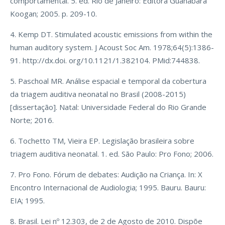
comportamental. 5. ed. Rio de Janeiro: Editora Guanabara
Koogan; 2005. p. 209-10.
4. Kemp DT. Stimulated acoustic emissions from within the
human auditory system. J Acoust Soc Am. 1978;64(5):1386-
91. http://dx.doi. org/10.1121/1.382104. PMid:744838.
5. Paschoal MR. Análise espacial e temporal da cobertura
da triagem auditiva neonatal no Brasil (2008-2015)
[dissertação]. Natal: Universidade Federal do Rio Grande
Norte; 2016.
6. Tochetto TM, Vieira EP. Legislação brasileira sobre
triagem auditiva neonatal. 1. ed. São Paulo: Pro Fono; 2006.
7. Pro Fono. Fórum de debates: Audição na Criança. In: X
Encontro Internacional de Audiologia; 1995. Bauru. Bauru:
EIA; 1995.
8. Brasil. Lei nº 12.303, de 2 de Agosto de 2010. Dispõe