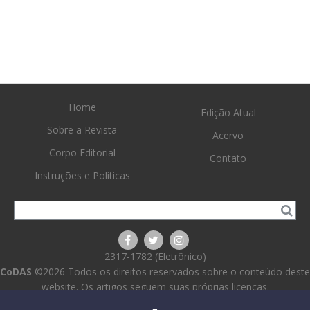
Home
Edição Atual
Sobre a Revista
Acervo
Corpo Editorial
Contato
Instruções e Políticas
2317-1782 (Eletrônico)
CoDAS
©2026 Todos os direitos reservados sobre o conteúdo deste
website. Os artigos seguem suas próprias licenças.