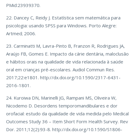
PMid:23939370.
22. Dancey C, Reidy J. Estatística sem matemática para
psicologia: usando SPSS para Windows. Porto Alegre:
Artmed; 2006.
23. Carminatti M, Lavra-Pinto B, Franzon R, Rodrigues JA,
Araújo FB, Gomes E. Impacto da cárie dentária, maloclusão
e hábitos orais na qualidade de vida relacionada à saúde
oral em crianças pré-escolares. Audiol Commun Res.
2017;22:e1801. http://dx.doi.org/10.1590/2317-6431-
2016-1801.
24. Kuroiwa DN, Marinelli JG, Rampani MS, Oliveira W,
Nicodemo D. Desordens temporomandibulares e dor
orofacial: estudo da qualidade de vida medida pelo Medical
Outcomes Study 36 – Item Short Form Health Survey. Rev
Dor. 2011;12(2):93-8. http://dx.doi.org/10.1590/S1806-