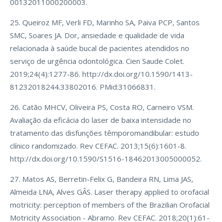
00132011000200003.
25. Queiroz MF, Verli FD, Marinho SA, Paiva PCP, Santos
SMC, Soares JA. Dor, ansiedade e qualidade de vida
relacionada à saúde bucal de pacientes atendidos no
serviço de urgência odontológica. Cien Saude Colet.
2019;24(4):1277-86. http://dx.doi.org/10.1590/1413-
81232018244.33802016. PMid:31066831.
26. Catão MHCV, Oliveira PS, Costa RO, Carneiro VSM.
Avaliação da eficácia do laser de baixa intensidade no
tratamento das disfunções têmporomandibular: estudo
clínico randomizado. Rev CEFAC. 2013;15(6):1601-8.
http://dx.doi.org/10.1590/S1516-18462013005000052.
27. Matos AS, Berretin-Felix G, Bandeira RN, Lima JAS,
Almeida LNA, Alves GÂS. Laser therapy applied to orofacial
motricity: perception of members of the Brazilian Orofacial
Motricity Association - Abramo. Rev CEFAC. 2018;20(1):61-