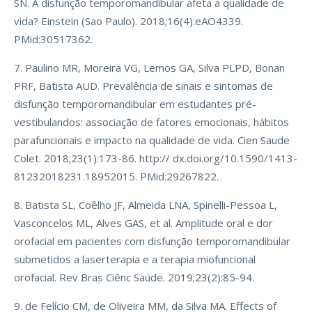
SN. A disfunção temporomandibular afeta a qualidade de
vida? Einstein (Sao Paulo). 2018;16(4):eAO4339.
PMid:30517362.
7. Paulino MR, Moreira VG, Lemos GA, Silva PLPD, Bonan
PRF, Batista AUD. Prevalência de sinais e sintomas de
disfunção temporomandibular em estudantes pré-
vestibulandos: associação de fatores emocionais, hábitos
parafuncionais e impacto na qualidade de vida. Cien Saude
Colet. 2018;23(1):173-86. http:// dx.doi.org/10.1590/1413-
81232018231.18952015. PMid:29267822.
8. Batista SL, Coêlho JF, Almeida LNA, Spinelli-Pessoa L,
Vasconcelos ML, Alves GAS, et al. Amplitude oral e dor
orofacial em pacientes com disfunção temporomandibular
submetidos a laserterapia e a terapia miofuncional
orofacial. Rev Bras Ciênc Saúde. 2019;23(2):85-94.
9. de Felício CM, de Oliveira MM, da Silva MA. Effects of