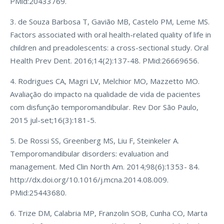
PMid:20433769.
3. de Souza Barbosa T, Gavião MB, Castelo PM, Leme MS.
Factors associated with oral health-related quality of life in
children and preadolescents: a cross-sectional study. Oral
Health Prev Dent. 2016;14(2):137-48. PMid:26669656.
4. Rodrigues CA, Magri LV, Melchior MO, Mazzetto MO.
Avaliação do impacto na qualidade de vida de pacientes
com disfunção temporomandibular. Rev Dor São Paulo,
2015 jul-set;16(3):181-5.
5. De Rossi SS, Greenberg MS, Liu F, Steinkeler A.
Temporomandibular disorders: evaluation and
management. Med Clin North Am. 2014;98(6):1353- 84.
http://dx.doi.org/10.1016/j.mcna.2014.08.009.
PMid:25443680.
6. Trize DM, Calabria MP, Franzolin SOB, Cunha CO, Marta