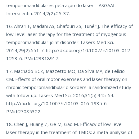
temporomandibulares pela ação do laser – ASGAAL.
Interscentia. 2014;2(2):25-37.
16. Ahrari F, Madani AS, Ghafouri ZS, Tunér J. The efficacy of
low-level laser therapy for the treatment of myogenous
temporomandibular joint disorder. Lasers Med Sci.
2014;29(2):551-7. http://dx.doi.org/10.1007/ s10103-012-
1253-6. PMid:23318917.
17. Machado BCZ, Mazzetto MO, Da Silva MA, de Felício
CM. Effects of oral motor exercises and laser therapy on
chronic temporomandibular disorders: a randomized study
with follow-up. Lasers Med Sci. 2016;31(5):945-54.
http://dx.doi.org/10.1007/s10103-016-1935-6.
PMid:27085322.
18. Chen J, Huang Z, Ge M, Gao M. Efficacy of low-level
laser therapy in the treatment of TMDs: a meta-analysis of