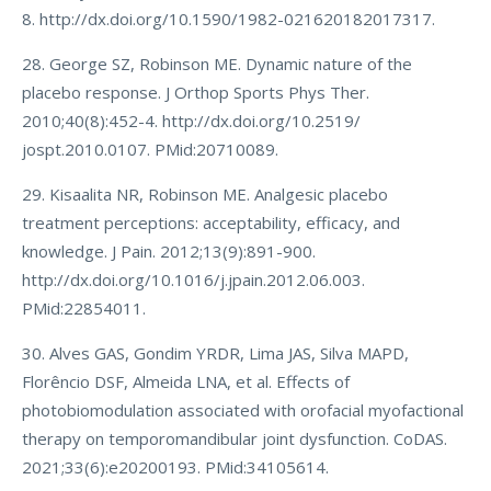
8. http://dx.doi.org/10.1590/1982-021620182017317.
28. George SZ, Robinson ME. Dynamic nature of the
placebo response. J Orthop Sports Phys Ther.
2010;40(8):452-4. http://dx.doi.org/10.2519/
jospt.2010.0107. PMid:20710089.
29. Kisaalita NR, Robinson ME. Analgesic placebo
treatment perceptions: acceptability, efficacy, and
knowledge. J Pain. 2012;13(9):891-900.
http://dx.doi.org/10.1016/j.jpain.2012.06.003.
PMid:22854011.
30. Alves GAS, Gondim YRDR, Lima JAS, Silva MAPD,
Florêncio DSF, Almeida LNA, et al. Effects of
photobiomodulation associated with orofacial myofactional
therapy on temporomandibular joint dysfunction. CoDAS.
2021;33(6):e20200193. PMid:34105614.