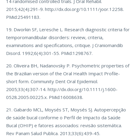
14 randomised controlled trials. J Oral Rehabil.
2015;42(4):291-9. http://dx.doi.org/10.1111/joor.12258.
PMid:25491183.
19. Dworkin SF, Leresche L. Research diagnostic criteria for
temporomandibular disorders: review, criteria,
examinations and specifications, critique. J Craniomandib
Disord. 1992;6(4):301-55. PMid:1298767.
20. Oliveira BH, Nadanovsky P. Psychometric properties of
the Brazilian version of the Oral Health Impact Profile-
short form. Community Dent Oral Epidemiol.
2005;33(4):307-14. http://dx.doi.org/10.1111/j.1600-
0528.2005.00225.x. PMid:16008638.
21. Gabardo MCL, Moysés ST, Moysés SJ. Autopercepção
de saúde bucal conforme o Perfil de Impacto da Saúde
Bucal (OHIP) e fatores associados: revisão sistemática.
Rev Panam Salud Publica. 2013;33(6):439-45.