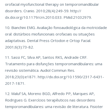
orofacial myofunctional therapy on temporomandibular
disorders. Cranio. 2010;28(4):249-59. http://
dx.doi.org/10.1179/crn.2010.033. PMid:21032979.
10. Bianchini EMG. Avaliação fonoaudiológica da motricidade
oral: distúrbios miofuncionais orofaciais ou situações
adaptativas. Dental Press Ortodon e Ortop Facial.
2001;6(3):73-82.
11. Sassi FC, Silva AP, Santos RKS, Andrade CRF.
Tratamento para disfunções temporomandibulares: uma
revisão sistemática. Audiol Commun Res.
2018;23(0):e1871. http://dx.doi.org/10.1590/2317-6431-
2017-1871.
12. Maluf SA, Moreno BGD, Alfredo PP, Marques AP,
Rodrigues G. Exercícios terapêuticos nas desordens
temporomandibulares: uma revisão de literatura. Fisioter