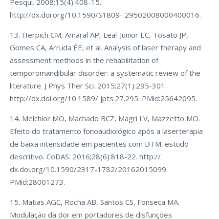
Pesqui. 2008;15(4):408-15.
http://dx.doi.org/10.1590/S1809- 29502008000400016.
13. Herpich CM, Amaral AP, Leal-Junior EC, Tosato JP,
Gomes CA, Arruda ÉE, et al. Analysis of laser therapy and
assessment methods in the rehabilitation of
temporomandibular disorder: a systematic review of the
literature. J Phys Ther Sci. 2015;27(1):295-301.
http://dx.doi.org/10.1589/ jpts.27.295. PMid:25642095.
14. Melchior MO, Machado BCZ, Magri LV, Mazzetto MO.
Efeito do tratamento fonoaudiológico após a laserterapia
de baixa intensidade em pacientes com DTM: estudo
descritivo. CoDAS. 2016;28(6):818-22. http://
dx.doi.org/10.1590/2317-1782/20162015099.
PMid:28001273.
15. Matias AGC, Rocha AB, Santos CS, Fonseca MA.
Modulação da dor em portadores de disfunções