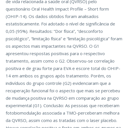
de vida relacionada a saúde oral (QVRSO) pelo
questionário Oral Health Impact Profile – Short form
(OHIP-14). Os dados obtidos foram analisados
estatisticamente. Foi adotado o nível de significância de
0,05 (95%). Resultados: “Dor física”, “desconforto
psicológico”, “limitação física” e “limitação psicológica” foram
os aspectos mais impactantes na QVRSO. O G1
apresentou respostas positivas para o respectivo
tratamento, assim como o G2. Observou-se correlação
positiva e de grau forte para EVA e escore total do OHIP-
14 em ambos os grupos após tratamento. Porém, os
indivíduos do grupo controle (G2) evidenciaram que a
recuperação funcional foi o aspecto que mais se percebeu
de mudança positiva na QVRSO em comparação ao grupo
experimental (G1). Conclusão: As pessoas que receberam
fotobiomodulação associada a TMO-perceberam melhora
da QVRSO, assim como as tratadas com o laser placebo.
Houve correlação positiva e forte em ambos os grupos na