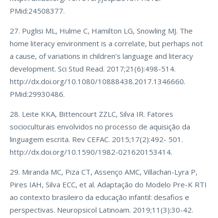
PMid:24508377.
27. Puglisi ML, Hulme C, Hamilton LG, Snowling MJ. The
home literacy environment is a correlate, but perhaps not
a cause, of variations in children’s language and literacy
development. Sci Stud Read. 2017;21(6):498-514.
http://dx.doi.org/10.1080/10888438.2017.1346660.
PMid:29930486.
28. Leite KKA, Bittencourt ZZLC, Silva IR. Fatores
socioculturais envolvidos no processo de aquisição da
linguagem escrita. Rev CEFAC. 2015;17(2):492- 501.
http://dx.doi.org/10.1590/1982-021620153414.
29. Miranda MC, Piza CT, Assenço AMC, Villachan-Lyra P,
Pires IAH, Silva ECC, et al. Adaptação do Modelo Pre-K RTI
ao contexto brasileiro da educação infantil: desafios e
perspectivas. Neuropsicol Latinoam. 2019;11(3):30-42.