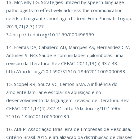
13. McNeilly LG. Strategies utilized by speech-language
pathologists to effectively address the communication
needs of migrant school-age children. Folia Phoniatr Logop.
2019;71(2-3):127-
34.http://dx.doi.org/10.1159/000496969.
14. Freitas DA, Caballero AD, Marques AS, Hernández CIV,
Antunes SLNO. Saúde e comunidades quilombolas: uma
revisão da literatura. Rev CEFAC. 2011;13(5):937-43.
http://dx.doi.org/10.1590/S1516-18462011005000033.
15. Scopel RR, Souza VC, Lemos SMA. A influência do
ambiente familiar e escolar na aquisição e no
desenvolvimento da linguagem: revisão de literatura. Rev
CEFAC. 2011;14(4):732-41. http://dx.doi.org/10.1590/
S1516-18462011005000139.
16. ABEP: Associação Brasileira de Empresas de Pesquisa.
Critério Brasil 2015 e atualização da distribuição de classes