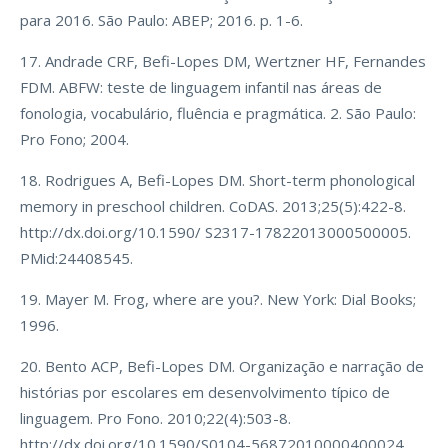
para 2016. São Paulo: ABEP; 2016. p. 1-6.
17. Andrade CRF, Befi-Lopes DM, Wertzner HF, Fernandes
FDM. ABFW: teste de linguagem infantil nas áreas de
fonologia, vocabulário, fluência e pragmática. 2. São Paulo:
Pro Fono; 2004.
18. Rodrigues A, Befi-Lopes DM. Short-term phonological
memory in preschool children. CoDAS. 2013;25(5):422-8.
http://dx.doi.org/10.1590/ S2317-17822013000500005.
PMid:24408545.
19. Mayer M. Frog, where are you?. New York: Dial Books;
1996.
20. Bento ACP, Befi-Lopes DM. Organização e narração de
histórias por escolares em desenvolvimento típico de
linguagem. Pro Fono. 2010;22(4):503-8.
http://dx.doi.org/10.1590/S0104-56872010000400024.