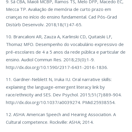
9. Sá CBA, Maioli MCBP, Ramos TS, Melo DFP, Macedo EC,
Mecca TP. Avaliação de memória de curto prazo em
crianças no início do ensino fundamental. Cad Pós-Grad
Distúrb Desenvolv. 2018;18(1):47-65.
10. Brancalioni AR, Zauza A, Karlinski CD, Quitaiski LF,
Thomaz MFO. Desempenho do vocabulário expressivo de
pré-escolares de 4 a 5 anos da rede pública e particular de
ensino. Audiol Commun Res. 2018;23(0):1-9.
http://dx.doi.org/10.1590/2317-6431-2016-1836.
11. Gardner-Neblett N, Iruka IU. Oral narrative skills:
explaining the language-emergent literacy link by
race/ethnicity and SES. Dev Psychol. 2015;51(7):889-904.
http://dx.doi.org/10.1037/a0039274. PMid:25938554.
12. ASHA: American Speech and Hearing Association. A
Cultural competence. Rockville: ASHA; 2014.