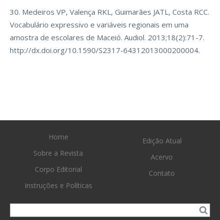
30. Medeiros VP, Valença RKL, Guimarães JATL, Costa RCC.
Vocabulário expressivo e variáveis regionais em uma
amostra de escolares de Maceió. Audiol. 2013;18(2):71-7.
http://dx.doi.org/10.1590/S2317-64312013000200004.
Home
Edição Atual
Sobre a Revista
Acervo
Corpo Editorial
Contato
Instruções e Políticas