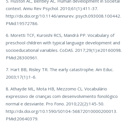
5. Huston AC, Bentley AC. Human development in societal
context. Annu Rev Psychol. 2010;61(1):411-37.
http://dx.doi.org/10.1146/annurev. psych.093008.100442.
PMid:19572786.
6. Moretti TCF, Kuroishi RCS, Mandrá PP. Vocabulary of
preschool children with typical language development and
socioeducational variables. CoDAS. 2017;29(1):e20160098.
PMid:28300961.
7. Hart BB, Risley TR. The early catastrophe. Am Educ.
2003;17(1):1-6.
8. Athayde ML, Mota HB, Mezzomo CL. Vocabulário
expressivo de crianças com desenvolvimento fonológico
normal e desviante. Pro Fono. 2010;22(2):145-50.
http://dx.doi.org/10.1590/S0104-56872010000200013.
PMid:20640379.