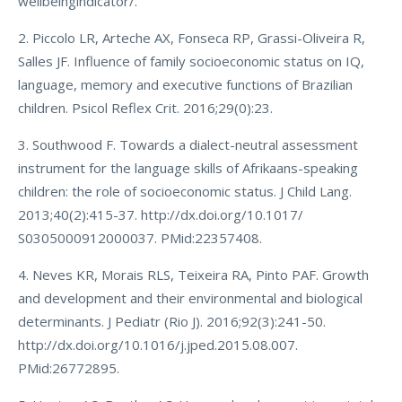
wellbeingindicator/.
2. Piccolo LR, Arteche AX, Fonseca RP, Grassi-Oliveira R,
Salles JF. Influence of family socioeconomic status on IQ,
language, memory and executive functions of Brazilian
children. Psicol Reflex Crit. 2016;29(0):23.
3. Southwood F. Towards a dialect-neutral assessment
instrument for the language skills of Afrikaans-speaking
children: the role of socioeconomic status. J Child Lang.
2013;40(2):415-37. http://dx.doi.org/10.1017/
S0305000912000037. PMid:22357408.
4. Neves KR, Morais RLS, Teixeira RA, Pinto PAF. Growth
and development and their environmental and biological
determinants. J Pediatr (Rio J). 2016;92(3):241-50.
http://dx.doi.org/10.1016/j.jped.2015.08.007.
PMid:26772895.