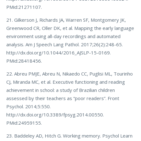
PMid:21271107.
21. Gilkerson J, Richards JA, Warren SF, Montgomery JK,
Greenwood CR, Oller DK, et al. Mapping the early language
environment using all-day recordings and automated
analysis. Am J Speech Lang Pathol. 2017;26(2):248-65.
http://dx.doi.org/10.1044/2016_AJSLP-15-0169.
PMid:28418456.
22. Abreu PMJE, Abreu N, Nikaedo CC, Puglisi ML, Tourinho
CJ, Miranda MC, et al. Executive functioning and reading
achievement in school: a study of Brazilian children
assessed by their teachers as “poor readers”. Front
Psychol. 2014;5:550.
http://dx.doi.org/10.3389/fpsyg.2014.00550.
PMid:24959155.
23. Baddeley AD, Hitch G. Working memory. Psychol Learn