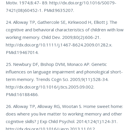
Motiv. 1974;8:47- 89. http://dx.doi.org/10.1016/S0079-
7421(08)60452-1. PMid:9635207.
24. Alloway TP, Gathercole SE, Kirkwood H, Elliott J. The
cognitive and behavioral characteristics of children with low
working memory. Child Dev. 2009;80(2):606-21.
http://dx.doi.org/10.1111/j.1467-8624.2009.01282.x.
PMid:19467014.
25. Newbury DF, Bishop DVM, Monaco AP. Genetic
influences on language impairment and phonological short-
term memory. Trends Cogn Sci. 2005;9(11):528-34.
http://dx.doi.org/10.1016/j.tics.2005.09.002.
PMid:16188486.
26. Alloway TP, Alloway RG, Wootan S. Home sweet home:
does where you live matter to working memory and other
cognitive skills? J Exp Child Psychol. 2014;124(1):124-31.
http://dx.doi.org/10.1016/j.jecp.2013.11.012.