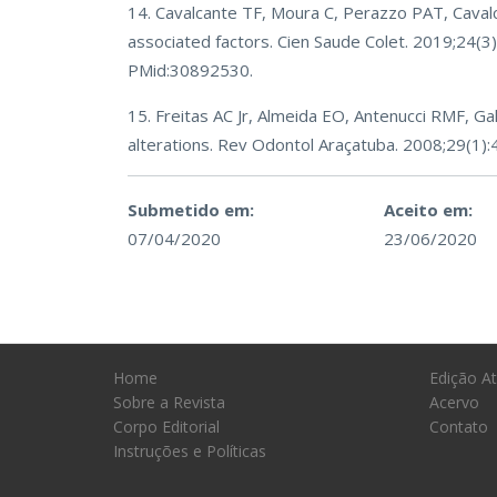
14. Cavalcante TF, Moura C, Perazzo PAT, Cavalc
associated factors. Cien Saude Colet. 2019;24
PMid:30892530.
15. Freitas AC Jr, Almeida EO, Antenucci RMF, G
alterations. Rev Odontol Araçatuba. 2008;29(1):
Submetido em:
Aceito em:
07/04/2020
23/06/2020
Home
Edição At
Sobre a Revista
Acervo
Corpo Editorial
Contato
Instruções e Políticas