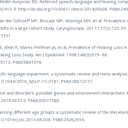
R, Molini-Avejonas RD. Referred speech-language and hearing comp
9(6):413-9. http://dx.doi.org/10.6061/ clinics/2014(06)08. PMid:2
n der Schroeff MP, Brocaar MP, Wieringa MH, et al. Prevalence 
 adults in a large cohort study. Laryngoscope. 2017;127(3):725-30.
77351.
, Klein R, Mares-Perlman JA, et al. Prevalence of Hearing Loss in
ring Loss Study. Am J Epidemiol. 1998;148(9):879- 86.
009713. PMid:9801018.
ecific language impairment: a systematic review and meta-analysi
rg/10.1044/2016_AJSLP-15-0181. PMid:28672377.
nt and disorders: possible genes and environment interactions. 
dd.2018.06.015. PMid:30077386.
ong different age groups: a systematic review of the literature.
/10.1016/j.otc.2013.08.008. PMid:24262954.