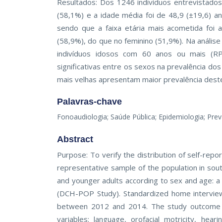
Resultados: Dos 1246 indivíduos entrevistados
(58,1%) e a idade média foi de 48,9 (±19,6) an
sendo que a faixa etária mais acometida foi
(58,9%), do que no feminino (51,9%). Na análise 
indivíduos idosos com 60 anos ou mais (RP
significativas entre os sexos na prevalência do
mais velhas apresentam maior prevalência dest
Palavras-chave
Fonoaudiologia; Saúde Pública; Epidemiologia; Prev
Abstract
Purpose: To verify the distribution of self-rep
representative sample of the population in sou
and younger adults according to sex and age: 
(DCH-POP Study). Standardized home interviews
between 2012 and 2014. The study outcome wa
variables: language, orofacial motricity, hea