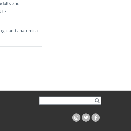
adults and
017.
ogic and anatomical