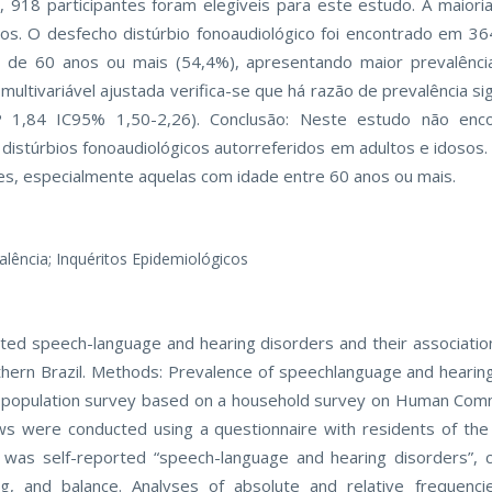
, 918 participantes foram elegíveis para este estudo. A maiori
os. O desfecho distúrbio fonoaudiológico foi encontrado em 364
 a de 60 anos ou mais (54,4%), apresentando maior prevalênci
multivariável ajustada verifica-se que há razão de prevalência si
 1,84 IC95% 1,50-2,26). Conclusão: Neste estudo não enco
s distúrbios fonoaudiológicos autorreferidos em adultos e idosos
es, especialmente aquelas com idade entre 60 anos ou mais.
alência; Inquéritos Epidemiológicos
orted speech-language and hearing disorders and their associatio
thern Brazil. Methods: Prevalence of speechlanguage and hearing
a population survey based on a household survey on Human Com
 were conducted using a questionnaire with residents of the 
s self-reported “speech-language and hearing disorders”, c
ring, and balance. Analyses of absolute and relative frequen