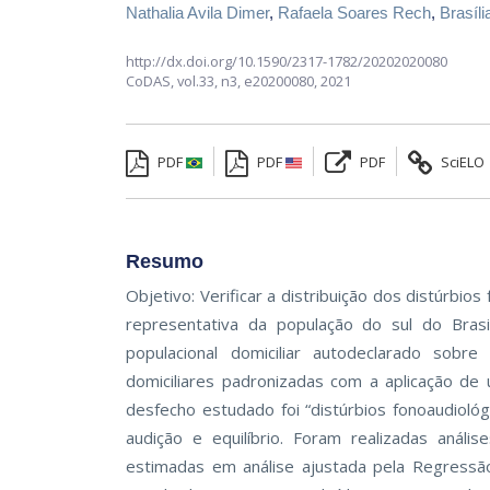
Nathalia Avila Dimer
,
Rafaela Soares Rech
,
Brasíli
http://dx.doi.org/10.1590/2317-1782/20202020080
CoDAS,
vol.33, n3,
e20200080, 2021
PDF
PDF
PDF
SciELO
Resumo
Objetivo: Verificar a distribuição dos distúrbi
representativa da população do sul do Bras
populacional domiciliar autodeclarado sob
domiciliares padronizadas com a aplicação d
desfecho estudado foi “distúrbios fonoaudiológi
audição e equilíbrio. Foram realizadas anális
estimadas em análise ajustada pela Regressão