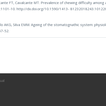
ante FT, Cavalcante MT. Prevalence of chewing difficulty among 
(3):1101-10. http://dx.doi.org/10.1590/1413- 81232018243.10122
allo AKG, Silva EMM. Ageing of the stomatognathic system: physiol
47-52.
ual