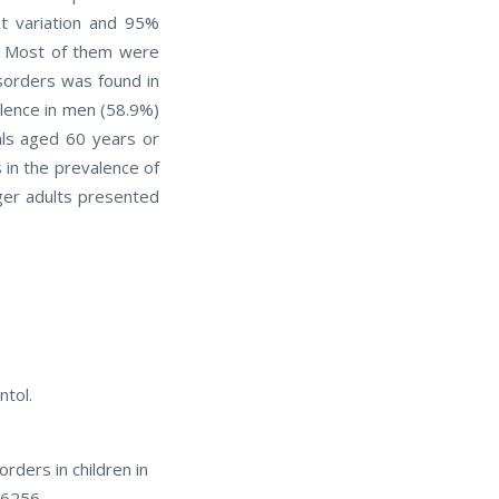
st variation and 95%
dy. Most of them were
sorders was found in
alence in men (58.9%)
uals aged 60 years or
s in the prevalence of
ger adults presented
ntol.
rders in children in
16256.