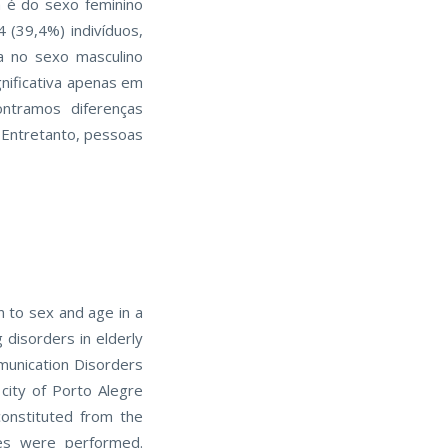
a é do sexo feminino
 (39,4%) indivíduos,
a no sexo masculino
gnificativa apenas em
ntramos diferenças
. Entretanto, pessoas
n to sex and age in a
 disorders in elderly
munication Disorders
city of Porto Alegre
onstituted from the
cies were performed.