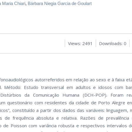
a Maria Chiari
,
Bárbara Niegia Garcia de Goulart
Views: 2491
Downloads: 0
os fonoaudiológicos autorreferidos em relação ao sexo e à faixa 
il. Método: Estudo transversal em adultos e idosos com b
re Distúrbios da Comunicação Humana (DCH-POP). Foram real
e um questionário com residentes da cidade de Porto Alegre e
cos”, constituído a partir dos dados das variáveis: linguagem, m
es de frequência absoluta e relativa. Razões de prevalência 
 de Poisson com variância robusta e respectivos intervalos 