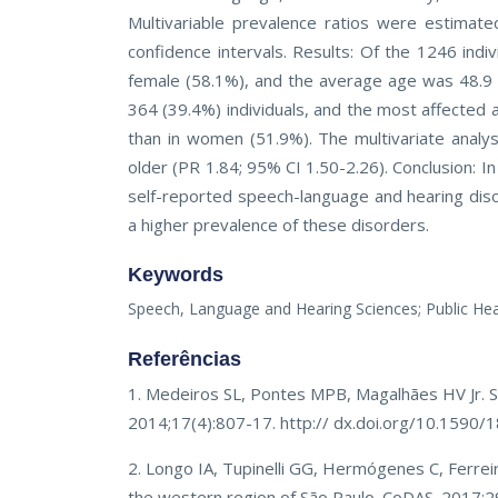
Multivariable prevalence ratios were estimate
confidence intervals. Results: Of the 1246 indi
female (58.1%), and the average age was 48.9 
364 (39.4%) individuals, and the most affected
than in women (51.9%). The multivariate analysi
older (PR 1.84; 95% CI 1.50-2.26). Conclusion: In
self-reported speech-language and hearing diso
a higher prevalence of these disorders.
Keywords
Speech, Language and Hearing Sciences; Public Hea
Referências
1. Medeiros SL, Pontes MPB, Magalhães HV Jr. Sel
2014;17(4):807-17. http:// dx.doi.org/10.1590
2. Longo IA, Tupinelli GG, Hermógenes C, Ferreir
the western region of São Paulo. CoDAS. 2017;