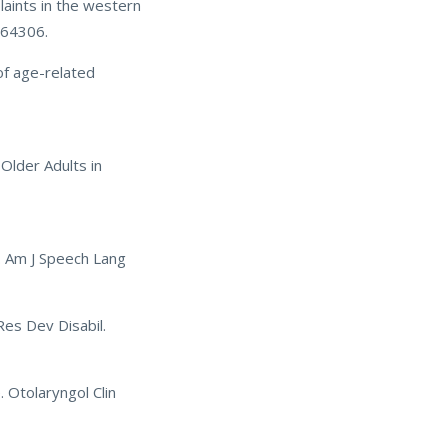
laints in the western
4964306.
of age-related
 Older Adults in
s. Am J Speech Lang
Res Dev Disabil.
 Otolaryngol Clin