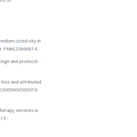
medium-sized city in
9. PMid:22666814.
sign and protocol.
 loss and attributed
311X2009000500019.
herapy services in
413-