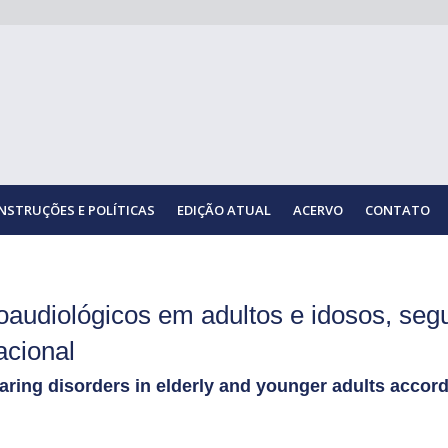
INSTRUÇÕES E POLÍTICAS
EDIÇÃO ATUAL
ACERVO
CONTATO
noaudiológicos em adultos e idosos, se
lacional
ring disorders in elderly and younger adults accord