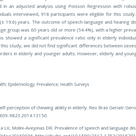
d in an adjusted analysis using Poisson Regression with robu
viduals interviewed, 918 participants were eligible for this stu
(± 19.6) years. The outcome of speech-language and hearing di
 age group was 60 years old or more (54.4%), with a higher prev
s showed a significant prevalence ratio only in elderly individ
 this study, we did not find significant differences between sexe
rders in elderly and younger adults. However, elderly and youn
lth; Epidemiology; Prevalence; Health Surveys
f-perception of chewing ability in elderly. Rev Bras Geriatr Gero
/1809-9823.2014.13150.
a LV, Molini-Avejonas DR. Prevalence of speech and language diso
29(6):e20160036. http://dx.doi. org/10.1590/2317-1782/201820