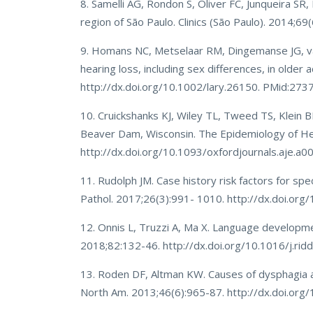
8. Samelli AG, Rondon S, Oliver FC, Junqueira S
region of São Paulo. Clinics (São Paulo). 2014;6
9. Homans NC, Metselaar RM, Dingemanse JG, va
hearing loss, including sex differences, in older
http://dx.doi.org/10.1002/lary.26150. PMid:273
10. Cruickshanks KJ, Wiley TL, Tweed TS, Klein BE
Beaver Dam, Wisconsin. The Epidemiology of Hea
http://dx.doi.org/10.1093/oxfordjournals.aje.a
11. Rudolph JM. Case history risk factors for sp
Pathol. 2017;26(3):991- 1010. http://dx.doi.o
12. Onnis L, Truzzi A, Ma X. Language developme
2018;82:132-46. http://dx.doi.org/10.1016/j.ri
13. Roden DF, Altman KW. Causes of dysphagia am
North Am. 2013;46(6):965-87. http://dx.doi.org