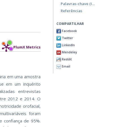
Palavras-chave (Inglês)
Referências
COMPARTILHAR
Facebook
Twitter
LinkedIn
PlumX Metrics
Mendeley
Reddit
Email
etária em uma amostra
ase em um inquérito
izadas entrevistas
ntre 2012 e 2014. O
otricidade orofacial,
multivariáveis foram
de confiança de 95%.