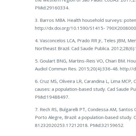
PMid:29160334.
3. Barros MBA. Health household surveys: potent
http://dx.doi.org/10.1590/S1415- 790X200800
4. Vasconcelos LCA, Prado RR Jr, Teles JBM, Mend
Northeast Brazil. Cad Saude Publica. 2012;28(
5. Goulart BNG, Martins-Reis VO, Chiari BM. Hou
Audiol Commun Res. 2015;20(4):336-48. http:/
6. Cruz MS, Oliveira LR, Carandina L, Lima MCP, 
causes: a population-based study. Cad Saude P
PMid:19488497.
7. Rech RS, Bulgarelli PT, Condessa AM, Santos 
Porto Alegre, Brazil: a population-based study.
81232020253.17212018. PMid:32159652.