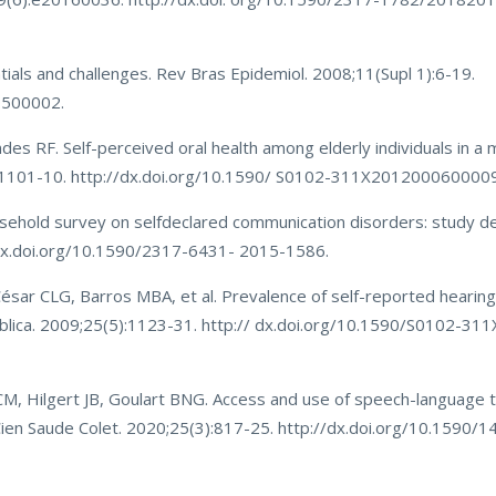
ials and challenges. Rev Bras Epidemiol. 2008;11(Supl 1):6-19.
0500002.
es RF. Self-perceived oral health among elderly individuals in a 
6):1101-10. http://dx.doi.org/10.1590/ S0102-311X201200060000
sehold survey on selfdeclared communication disorders: study de
/dx.doi.org/10.1590/2317-6431- 2015-1586.
César CLG, Barros MBA, et al. Prevalence of self-reported hearing
ublica. 2009;25(5):1123-31. http:// dx.doi.org/10.1590/S0102-
CM, Hilgert JB, Goulart BNG. Access and use of speech-language t
 Cien Saude Colet. 2020;25(3):817-25. http://dx.doi.org/10.1590/1