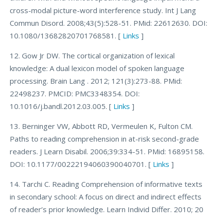
cross-modal picture-word interference study. Int J Lang
Commun Disord. 2008;43(5):528-51. PMid: 22612630. DOI:
10.1080/13682820701768581. [
Links
]
12. Gow Jr DW. The cortical organization of lexical
knowledge: A dual lexicon model of spoken language
processing. Brain Lang . 2012; 121(3):273-88. PMid:
22498237. PMCID: PMC3348354. DOI:
10.1016/j.bandl.2012.03.005. [
Links
]
13. Berninger VW, Abbott RD, Vermeulen K, Fulton CM.
Paths to reading comprehension in at-risk second-grade
readers. J Learn Disabil. 2006;39:334-51. PMid: 16895158.
DOI: 10.1177/00222194060390040701. [
Links
]
14. Tarchi C. Reading Comprehension of informative texts
in secondary school: A focus on direct and indirect effects
of reader’s prior knowledge. Learn Individ Differ. 2010; 20