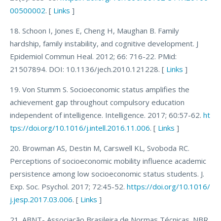
00500002
. [
Links
]
18. Schoon I, Jones E, Cheng H, Maughan B. Family
hardship, family instability, and cognitive development. J
Epidemiol Commun Heal. 2012; 66: 716-22. PMid:
21507894. DOI: 10.1136/jech.2010.121228. [
Links
]
19. Von Stumm S. Socioeconomic status amplifies the
achievement gap throughout compulsory education
independent of intelligence. Intelligence. 2017; 60:57-62.
ht
tps://doi.org/10.1016/j.intell.2016.11.006
. [
Links
]
20. Browman AS, Destin M, Carswell KL, Svoboda RC.
Perceptions of socioeconomic mobility influence academic
persistence among low socioeconomic status students. J.
Exp. Soc. Psychol. 2017; 72:45-52.
https://doi.org/10.1016/
j.jesp.2017.03.006
. [
Links
]
21. ABNT- Associação Brasileira de Normas Técnicas. NBR