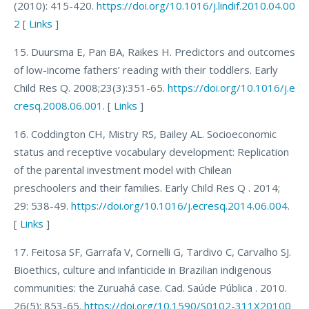
(2010): 415-420.
https://doi.org/10.1016/j.lindif.2010.04.00
2
[
Links
]
15. Duursma E, Pan BA, Raikes H. Predictors and outcomes
of low-income fathers’ reading with their toddlers. Early
Child Res Q. 2008;23(3):351-65.
https://doi.org/10.1016/j.e
cresq.2008.06.001
. [
Links
]
16. Coddington CH, Mistry RS, Bailey AL. Socioeconomic
status and receptive vocabulary development: Replication
of the parental investment model with Chilean
preschoolers and their families. Early Child Res Q . 2014;
29: 538-49.
https://doi.org/10.1016/j.ecresq.2014.06.004
.
[
Links
]
17. Feitosa SF, Garrafa V, Cornelli G, Tardivo C, Carvalho SJ.
Bioethics, culture and infanticide in Brazilian indigenous
communities: the Zuruahá case. Cad. Saúde Pública . 2010.
26(5): 853-65.
https://doi.org/10.1590/S0102-311X20100