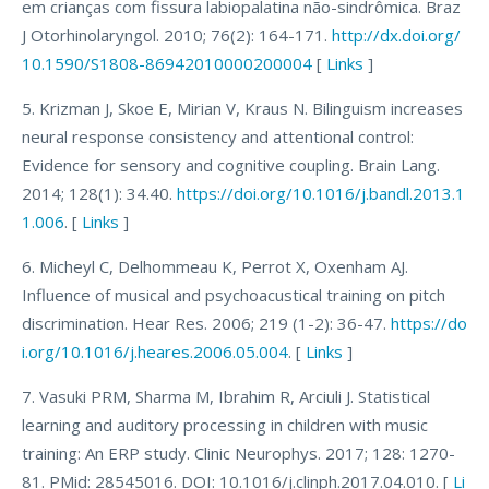
em crianças com fissura labiopalatina não-sindrômica. Braz
J Otorhinolaryngol. 2010; 76(2): 164-171.
http://dx.doi.org/
10.1590/S1808-86942010000200004
[
Links
]
5. Krizman J, Skoe E, Mirian V, Kraus N. Bilinguism increases
neural response consistency and attentional control:
Evidence for sensory and cognitive coupling. Brain Lang.
2014; 128(1): 34.40.
https://doi.org/10.1016/j.bandl.2013.1
1.006
. [
Links
]
6. Micheyl C, Delhommeau K, Perrot X, Oxenham AJ.
Influence of musical and psychoacustical training on pitch
discrimination. Hear Res. 2006; 219 (1-2): 36-47.
https://do
i.org/10.1016/j.heares.2006.05.004
. [
Links
]
7. Vasuki PRM, Sharma M, Ibrahim R, Arciuli J. Statistical
learning and auditory processing in children with music
training: An ERP study. Clinic Neurophys. 2017; 128: 1270-
81. PMid: 28545016. DOI: 10.1016/j.clinph.2017.04.010. [
Li