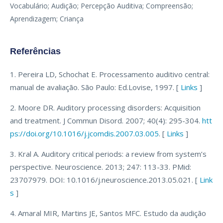
Vocabulário; Audição; Percepção Auditiva; Compreensão;
Aprendizagem; Criança
Referências
1. Pereira LD, Schochat E. Processamento auditivo central:
manual de avaliação. São Paulo: Ed.Lovise, 1997. [
Links
]
2. Moore DR. Auditory processing disorders: Acquisition
and treatment. J Commun Disord. 2007; 40(4): 295-304.
htt
ps://doi.org/10.1016/j.jcomdis.2007.03.005
. [
Links
]
3. Kral A. Auditory critical periods: a review from system’s
perspective. Neuroscience. 2013; 247: 113-33. PMid:
23707979. DOI: 10.1016/j.neuroscience.2013.05.021. [
Link
s
]
4. Amaral MIR, Martins JE, Santos MFC. Estudo da audição