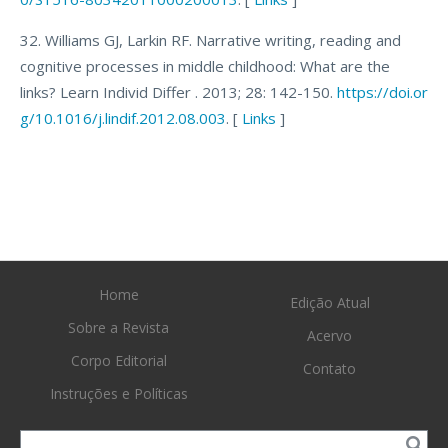
32. Williams GJ, Larkin RF. Narrative writing, reading and
cognitive processes in middle childhood: What are the
links? Learn Individ Differ . 2013; 28: 142-150.
https://doi.or
g/10.1016/j.lindif.2012.08.003
. [
Links
]
Home
Edição Atual
Sobre a Revista
Acervo
Corpo Editorial
Contato
Instruções e Políticas