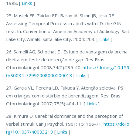
1998. [
Links
]
25. Musiek FE, Zaidan EP, Baran JA, Shinn JB, Jirsa RE.
Assessing Temporal Process in adults with LD: the GIN
test. In: Convention of American Academy of Audiology. Salt
Lake City. Annals. Salta lake City. 2004: 203. [
Links
]
26. Samelli AG, Schochat E . Estudo da vantagem da orelha
direita em teste de detecção de gap. Rev Bras
Otorrinolaringol. 2008;74(2):235-40.
https://doi.org/10.159
0/S0034-72992008000200013
[
Links
]
27. Garcia VL, Pereira LD, Fukuda Y. Atenção seletiva: PSI
em crianças com distúrbio de aprendizagem. Rev. Bras.
Otorrinolaringol. 2007; 75(5):404-11. [
Links
]
28. Kimura D. Cerebral dominance and the perception of
verbal stimuli. Can J Psychol. 1961; 15: 166-71.
https://doi.o
rg/10.1037/h0083219
[
Links
]