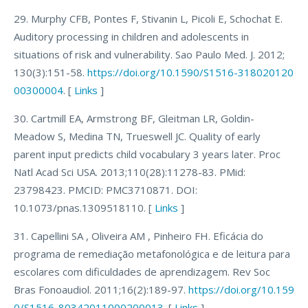
29. Murphy CFB, Pontes F, Stivanin L, Picoli E, Schochat E.
Auditory processing in children and adolescents in
situations of risk and vulnerability. Sao Paulo Med. J. 2012;
130(3):151-58.
https://doi.org/10.1590/S1516-318020120
00300004
. [
Links
]
30. Cartmill EA, Armstrong BF, Gleitman LR, Goldin-
Meadow S, Medina TN, Trueswell JC. Quality of early
parent input predicts child vocabulary 3 years later. Proc
Natl Acad Sci USA. 2013;110(28):11278-83. PMid:
23798423. PMCID: PMC3710871. DOI:
10.1073/pnas.1309518110. [
Links
]
31. Capellini SA , Oliveira AM , Pinheiro FH. Eficácia do
programa de remediação metafonológica e de leitura para
escolares com dificuldades de aprendizagem. Rev Soc
Bras Fonoaudiol. 2011;16(2):189-97.
https://doi.org/10.159
0/S1516-80342011000200013
. [
Links
]