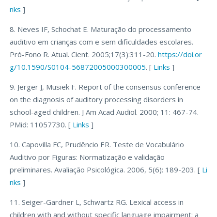
nks
]
8. Neves IF, Schochat E. Maturação do processamento
auditivo em crianças com e sem dificuldades escolares.
Pró-Fono R. Atual. Cient. 2005;17(3):311-20.
https://doi.or
g/10.1590/S0104-56872005000300005
. [
Links
]
9. Jerger J, Musiek F. Report of the consensus conference
on the diagnosis of auditory processing disorders in
school-aged children. J Am Acad Audiol. 2000; 11: 467-74.
PMid: 11057730. [
Links
]
10. Capovilla FC, Prudêncio ER. Teste de Vocabulário
Auditivo por Figuras: Normatização e validação
preliminares. Avaliação Psicológica. 2006, 5(6): 189-203. [
Li
nks
]
11. Seiger-Gardner L, Schwartz RG. Lexical access in
children with and without specific language impairment: a