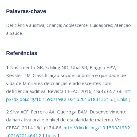
Palavras-chave
Deficiência auditiva; Criança; Adolescente; Cuidadores; Atenção
à Saúde
Referências
1 Nascimento GB, Schiling NO, Ubal SR, Biaggio EPV,
Kessler TM. Classificação socioeconômica e qualidade de
vida de familiares de crianças e adolescentes com
deficiência auditiva. Revista CEFAC. 2016; 18(3): 657-66.
htt
p://dx.doi.org/10.1590/1982-0216201618313215
. [
Links
]
2 Silva ACF, Ferreira AA, Queiroga BAM. Desenvolvimento
da narrativa oral e o nível de escolaridade materna. Ver
CEFAC. 2014;16(1):174-86.
http://dx.doi.org/10.1590/1982
-021620146412
. [
Links
]