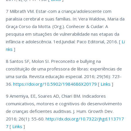
7 Milbrath VM. Estar-com a criança/adolescente com
paralisia cerebral e suas famílias. In: Vera Waldow, Maria da
Graça Corso da Motta. (Org.). Conhecer & Cuidar: A
pesquisa em situações de vulnerabilidade nas etapas da
infância e adolescência. 1ed.Jundiaí: Paco Editorial, 2016. [
Li
nks
]
8 Santos SF, Molon SI. Preconceito e bullying na
constituição de uma professora de libras: experiências de
uma surda. Revista educação especial. 2016; 29(56): 723-
36.
https://doi.org/10.5902/1984686X20179
[
Links
]
9 Amemiya, EE, Soares AD, Chiari BM. Indicadores
comunicativos, motores e cognitivos do desenvolvimento
de crianças deficientes auditivas. J. Hum. Growth Dev.
2016; 26(1): 55-60.
http://dx.doi.org/10.7322/jhgd.113717
7
[
Links
]