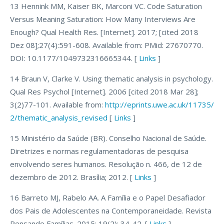
13 Hennink MM, Kaiser BK, Marconi VC. Code Saturation
Versus Meaning Saturation: How Many Interviews Are
Enough? Qual Health Res. [Internet]. 2017; [cited 2018
Dez 08];27(4):591-608. Available from: PMid: 27670770.
DOI: 10.1177/1049732316665344. [
Links
]
14 Braun V, Clarke V. Using thematic analysis in psychology.
Qual Res Psychol [Internet]. 2006 [cited 2018 Mar 28];
3(2)77-101. Available from:
http://eprints.uwe.ac.uk/11735/
2/thematic_analysis_revised
[
Links
]
15 Ministério da Saúde (BR). Conselho Nacional de Saúde.
Diretrizes e normas regulamentadoras de pesquisa
envolvendo seres humanos. Resolução n. 466, de 12 de
dezembro de 2012. Brasília; 2012. [
Links
]
16 Barreto MJ, Rabelo AA. A Família e o Papel Desafiador
dos Pais de Adolescentes na Contemporaneidade. Revista
Pensando Famílias. 2015; 19(2): 34-42. [
Links
]