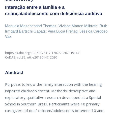
Interação entre a família e a
criança/adolescente com deficiência auditiva
Manuela Maschendorf Thomaz
;
Viviane Marten Milbrath
;
Ruth
Irmgard Bärtschi Gabatz
;
Vera Lúcia Freitag
;
Jéssica Cardoso
Vaz
http://dx.doi.org/10.1590/2317-1782/20202019147
CoDAS,
vol.32, n6,
e20190147, 2020
Abstract
Purpose: to know the family interaction with the hearing
impaired child/adolescent. Methods: descriptive and
exploratory qualitative research developed at a Special
School in Southern Brazil. Participants were 10 primary
caregivers of deaf children/adolescents between 10 and