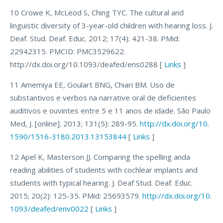
10 Crowe K, McLeod S, Ching TYC. The cultural and
linguistic diversity of 3-year-old children with hearing loss. J.
Deaf. Stud. Deaf. Educ. 2012; 17(4): 421-38. PMid:
22942315. PMCID: PMC3529622.
http://dx.doi.org/10.1093/deafed/ens0288 [
Links
]
11 Amemiya EE, Goulart BNG, Chiari BM. Uso de
substantivos e verbos na narrative oral de deficientes
auditivos e ouvintes entre 5 e 11 anos de idade. São Paulo
Med, J. [online]. 2013; 131(5): 289-95.
http://dx.doi.org/10.
1590/1516-3180.2013.13153844
[
Links
]
12 Apel K, Masterson JJ. Comparing the spelling anda
reading abilities of students with cochlear implants and
students with typical hearing. J. Deaf Stud. Deaf. Educ.
2015; 20(2): 125-35. PMid: 25693579.
http://dx.doi.org/10.
1093/deafed/env0022
[
Links
]