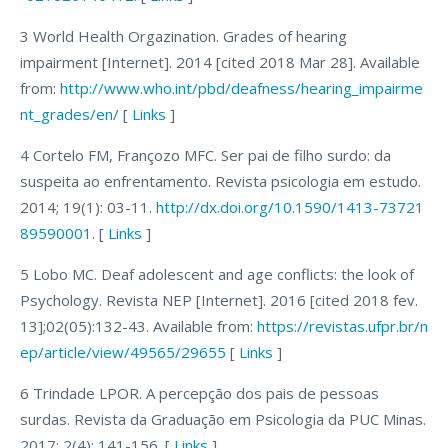
3 World Health Orgazination. Grades of hearing
impairment [Internet]. 2014 [cited 2018 Mar 28]. Available
from:
http://www.who.int/pbd/deafness/hearing_impairme
nt_grades/en/
[
Links
]
4 Cortelo FM, Françozo MFC. Ser pai de filho surdo: da
suspeita ao enfrentamento. Revista psicologia em estudo.
2014; 19(1): 03-11.
http://dx.doi.org/10.1590/1413-73721
89590001
. [
Links
]
5 Lobo MC. Deaf adolescent and age conflicts: the look of
Psychology. Revista NEP [Internet]. 2016 [cited 2018 fev.
13];02(05):132-43. Available from:
https://revistas.ufpr.br/n
ep/article/view/49565/29655
[
Links
]
6 Trindade LPOR. A percepção dos pais de pessoas
surdas. Revista da Graduação em Psicologia da PUC Minas.
2017; 2(4): 141-156. [
Links
]