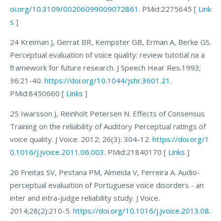
oi.org/10.3109/00206099009072861
. PMid:2275645 [
Link
s
]
24 Kreiman J, Gerrat BR, Kempster GB, Erman A, Berke GS.
Perceptual evaluation of voice quality: review tutotial na a
framework for future research. J Speech Hear Res.1993;
36:21-40.
https://doi.org/10.1044/jshr.3601.21
.
PMid:8450660 [
Links
]
25 Iwarsson J, Reinholt Petersen N. Effects of Consensus
Training on the reliability of Auditory Perceptual ratings of
voice quality. J Voice. 2012; 26(3): 304-12.
https://doi.org/1
0.1016/j.jvoice.2011.06.003
. PMid:21840170 [
Links
]
26 Freitas SV, Pestana PM, Almeida V, Ferreira A. Audio-
perceptual evaluation of Portuguese voice disorders - an
inter and intra-judge reliability study. J Voice.
2014;28(2):210-5.
https://doi.org/10.1016/j.jvoice.2013.08.