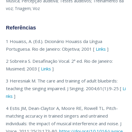
Música; Percepção auditiva; Testes auditivos; Treinamento da
voz; Triagem; Voz
Referências
1 Houaiss, A. (Ed.). Dicionário Houaiss da Língua
Portuguesa. Rio de Janeiro: Objetiva; 2001 [
Links
]
2 Sobreira S. Desafinação Vocal. 2ª ed. Rio de Janeiro:
Musimed; 2003 [
Links
]
3 Heresniak M. The care and training of adult bluebirds:
teaching the singing impaired. J Singing. 2004;61(1):9-25 [
Li
nks
]
4 Estis JM, Dean-Claytor A, Moore RE, Rowell TL. Pitch-
matching accuracy in trained singers and untrained
individuals: the impact of musical interference and noise. J
Voice. 2011;25(2):173-80.
https://doi.org/10.1016/j.jvoice.