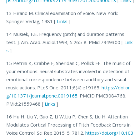
ps://doi.org/10.1590/S2179-64912012000400013
[
Links
]
13 Hirano M. Clinical examination of voice. New York:
Springer Verlag; 1981 [
Links
]
14 Musiek, F.E. Frequency (pitch) and duration patterns
test. J. Am. Acad. Audiol.1994; 5:265-8. PMid:7949300 [
Link
s
]
15 Petrini K, Crabbe F, Sheridan C, Pollick FE. The music of
your emotions: neural substrates involved in detection of
emotional correspondence between auditory and visual
music actions. PLoS One. 2011;6(4):e19165.
https://doi.or
g/10.1371/journal.pone.0019165
. PMCID:PMC3084768.
PMid:21559468 [
Links
]
16 Hu H, Liu Y, Guo Z, Li W,Liu P, Chen S, Liu H. Attention
Modulates Cortical Processing of Pitch Feedback Errors in
Voice Control. Sci Rep.2015; 5: 7812.
https://doi.org/10.103