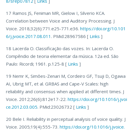
8/srep07812
[
Links
]
17 Ramos JS, Feniman MR, Gielow I, Silverio KCA.
Correlation between Voice and Auditory Processing. J
Voice. 2018;32(6):771.e25-771.e36.
https://doi.org/10.101
6/j.jvoice.2017.08.011
. PMid:28967586 [
Links
]
18 Lacerda O. Classificação das vozes. In: Lacerda O.
Compêndio de teoria elementar da música. 12a ed. São
Paulo: Ricordi; 1961. p.125-8 [
Links
]
19 Nemr K, Simões-Zenari M, Cordeiro GF, Tsuji D, Ogawa
AI, Ubrig MT, et al. GRBAS and Cape-V Scales: high
reliability and consensus when applied at different times. J
Voice. 2012;26(6):812e17-22.
https://doi.org/10.1016/j.jvoi
ce.2012.03.005
. PMid:23026732 [
Links
]
20 Bele I. Reliability in perceptual analysis of voice quality. J
Voice. 2005;19(4):555-73.
https://doi.org/10.1016/j.jvoice.