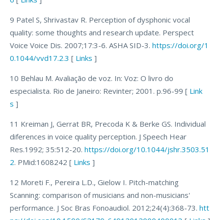
9 Patel S, Shrivastav R. Perception of dysphonic vocal
quality: some thoughts and research update. Perspect
Voice Voice Dis. 2007;17:3-6. ASHA SID-3.
https://doi.org/1
0.1044/vvd17.2.3
[
Links
]
10 Behlau M. Avaliação de voz. In: Voz: O livro do
especialista. Rio de Janeiro: Revinter; 2001. p.96-99 [
Link
s
]
11 Kreiman J, Gerrat BR, Precoda K & Berke GS. Individual
diferences in voice quality perception. J Speech Hear
Res.1992; 35:512-20.
https://doi.org/10.1044/jshr.3503.51
2
. PMid:1608242 [
Links
]
12 Moreti F., Pereira L.D., Gielow I. Pitch-matching
Scanning: comparison of musicians and non-musicians'
performance. J Soc Bras Fonoaudiol. 2012;24(4):368-73.
htt