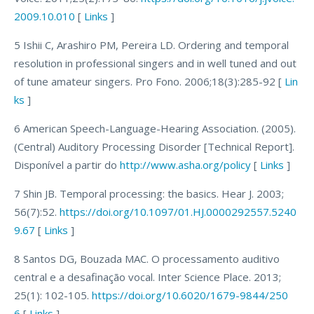
2009.10.010
[
Links
]
5 Ishii C, Arashiro PM, Pereira LD. Ordering and temporal
resolution in professional singers and in well tuned and out
of tune amateur singers. Pro Fono. 2006;18(3):285-92 [
Lin
ks
]
6 American Speech-Language-Hearing Association. (2005).
(Central) Auditory Processing Disorder [Technical Report].
Disponível a partir do
http://www.asha.org/policy
[
Links
]
7 Shin JB. Temporal processing: the basics. Hear J. 2003;
56(7):52.
https://doi.org/10.1097/01.HJ.0000292557.5240
9.67
[
Links
]
8 Santos DG, Bouzada MAC. O processamento auditivo
central e a desafinação vocal. Inter Science Place. 2013;
25(1): 102-105.
https://doi.org/10.6020/1679-9844/250
6
[
Links
]