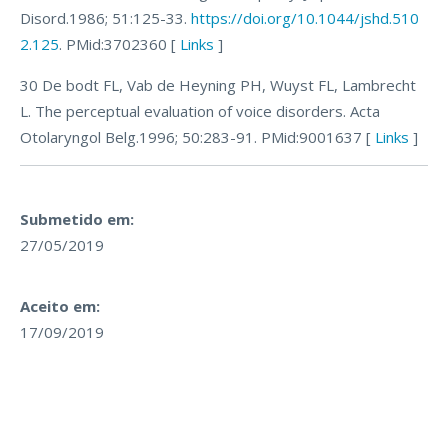
Disord.1986; 51:125-33.
https://doi.org/10.1044/jshd.510
2.125
. PMid:3702360 [
Links
]
30 De bodt FL, Vab de Heyning PH, Wuyst FL, Lambrecht
L. The perceptual evaluation of voice disorders. Acta
Otolaryngol Belg.1996; 50:283-91. PMid:9001637 [
Links
]
Submetido em:
27/05/2019
Aceito em:
17/09/2019