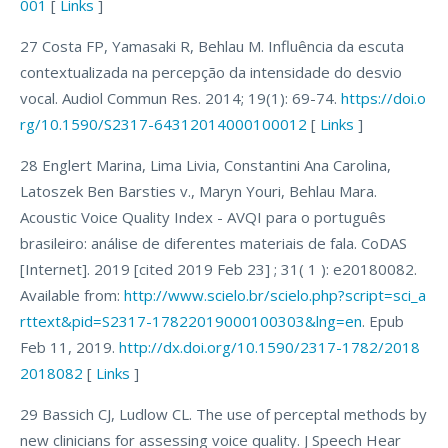
001
[
Links
]
27 Costa FP, Yamasaki R, Behlau M. Influência da escuta
contextualizada na percepção da intensidade do desvio
vocal. Audiol Commun Res. 2014; 19(1): 69-74.
https://doi.o
rg/10.1590/S2317-64312014000100012
[
Links
]
28 Englert Marina, Lima Livia, Constantini Ana Carolina,
Latoszek Ben Barsties v., Maryn Youri, Behlau Mara.
Acoustic Voice Quality Index - AVQI para o português
brasileiro: análise de diferentes materiais de fala. CoDAS
[Internet]. 2019 [cited 2019 Feb 23] ; 31( 1 ): e20180082.
Available from:
http://www.scielo.br/scielo.php?script=sci_a
rttext&pid=S2317-17822019000100303&lng=en
. Epub
Feb 11, 2019.
http://dx.doi.org/10.1590/2317-1782/2018
2018082
[
Links
]
29 Bassich CJ, Ludlow CL. The use of perceptal methods by
new clinicians for assessing voice quality. J Speech Hear