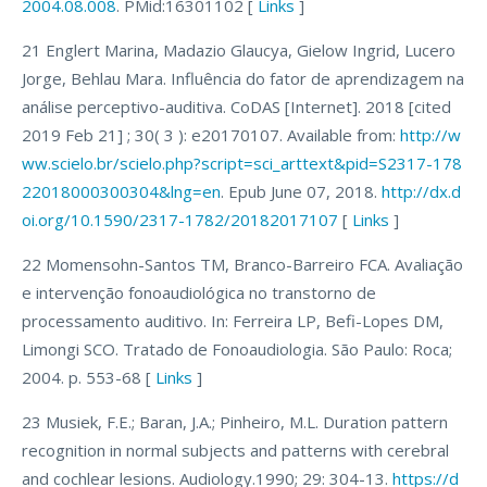
2004.08.008
. PMid:16301102 [
Links
]
21 Englert Marina, Madazio Glaucya, Gielow Ingrid, Lucero
Jorge, Behlau Mara. Influência do fator de aprendizagem na
análise perceptivo-auditiva. CoDAS [Internet]. 2018 [cited
2019 Feb 21] ; 30( 3 ): e20170107. Available from:
http://w
ww.scielo.br/scielo.php?script=sci_arttext&pid=S2317-178
22018000300304&lng=en
. Epub June 07, 2018.
http://dx.d
oi.org/10.1590/2317-1782/20182017107
[
Links
]
22 Momensohn-Santos TM, Branco-Barreiro FCA. Avaliação
e intervenção fonoaudiológica no transtorno de
processamento auditivo. In: Ferreira LP, Befi-Lopes DM,
Limongi SCO. Tratado de Fonoaudiologia. São Paulo: Roca;
2004. p. 553-68 [
Links
]
23 Musiek, F.E.; Baran, J.A.; Pinheiro, M.L. Duration pattern
recognition in normal subjects and patterns with cerebral
and cochlear lesions. Audiology.1990; 29: 304-13.
https://d