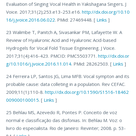
Evaluation of Singing Vocal Health in Yakshagana Singers. J
Voice. 2017;31(2);253.e13-253.e16.
http://dx.doi.org/10.10
16/j.jvoice.2016.06.022
. PMid: 27469448. [
Links
]
23 Walimbe T, Panitch A, Sivasankar PM, Lafayette W. A
Review of Hyaluronic Acid and Hyaluronic Acid-based
Hydrogels for Vocal Fold Tissue Engineering. J Voice.
2017;31(4):416-423. PMCID: PMC5503771.
http://dx.doi.or
g/10.1016/j.jvoice.2016.11.014
. PMid: 28262503. [
Links
]
24 Ferreira LP, Santos JG, Lima MFB. Vocal sympton and its
probable cause: data colleting in a population. Rev CEFAC.
2009;11(1):110-8.
http://dx.doi.org/10.1590/S1516-18462
009000100015
. [
Links
]
25 Behlau MS, Azevedo R, Pontes P. Conceito de voz
normal e classificação das disfonias. In: Behlau M. Voz: o
livro do especialista. Rio de Janeiro: Revinter; 2008. p. 53-