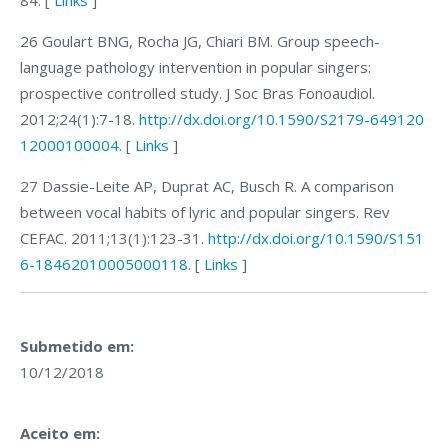
84. [
Links
]
26 Goulart BNG, Rocha JG, Chiari BM. Group speech-
language pathology intervention in popular singers:
prospective controlled study. J Soc Bras Fonoaudiol.
2012;24(1):7-18.
http://dx.doi.org/10.1590/S2179-649120
12000100004
. [
Links
]
27 Dassie-Leite AP, Duprat AC, Busch R. A comparison
between vocal habits of lyric and popular singers. Rev
CEFAC. 2011;13(1):123-31.
http://dx.doi.org/10.1590/S151
6-18462010005000118
. [
Links
]
Submetido em:
10/12/2018
Aceito em: