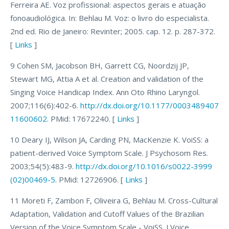
Ferreira AE. Voz profissional: aspectos gerais e atuação
fonoaudiológica. In: Behlau M. Voz: o livro do especialista.
2nd ed. Rio de Janeiro: Revinter; 2005. cap. 12. p. 287-372.
[
Links
]
9 Cohen SM, Jacobson BH, Garrett CG, Noordzij JP,
Stewart MG, Attia A et al. Creation and validation of the
Singing Voice Handicap Index. Ann Oto Rhino Laryngol.
2007;116(6):402-6.
http://dx.doi.org/10.1177/0003489407
11600602
. PMid: 17672240. [
Links
]
10 Deary IJ, Wilson JA, Carding PN, MacKenzie K. VoiSS: a
patient-derived Voice Symptom Scale. J Psychosom Res.
2003;54(5):483-9.
http://dx.doi.org/10.1016/s0022-3999
(02)00469-5
. PMid: 12726906. [
Links
]
11 Moreti F, Zambon F, Oliveira G, Behlau M. Cross-Cultural
Adaptation, Validation and Cutoff Values of the Brazilian
Version of the Voice Symptom Scale - VoiSS. J Voice.