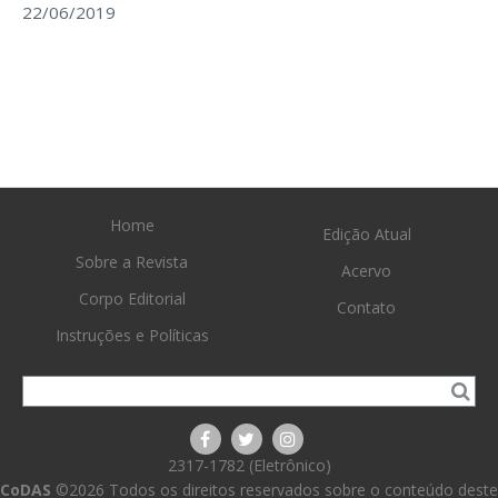
22/06/2019
Home
Edição Atual
Sobre a Revista
Acervo
Corpo Editorial
Contato
Instruções e Políticas
2317-1782 (Eletrônico)
CoDAS
©2026 Todos os direitos reservados sobre o conteúdo deste