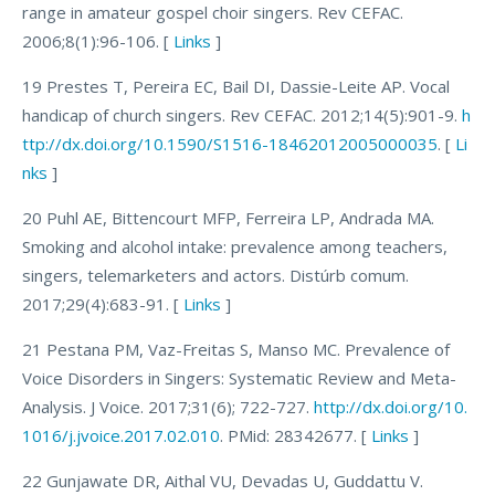
range in amateur gospel choir singers. Rev CEFAC.
2006;8(1):96-106. [
Links
]
19 Prestes T, Pereira EC, Bail DI, Dassie-Leite AP. Vocal
handicap of church singers. Rev CEFAC. 2012;14(5):901-9.
h
ttp://dx.doi.org/10.1590/S1516-18462012005000035
. [
Li
nks
]
20 Puhl AE, Bittencourt MFP, Ferreira LP, Andrada MA.
Smoking and alcohol intake: prevalence among teachers,
singers, telemarketers and actors. Distúrb comum.
2017;29(4):683-91. [
Links
]
21 Pestana PM, Vaz-Freitas S, Manso MC. Prevalence of
Voice Disorders in Singers: Systematic Review and Meta-
Analysis. J Voice. 2017;31(6); 722-727.
http://dx.doi.org/10.
1016/j.jvoice.2017.02.010
. PMid: 28342677. [
Links
]
22 Gunjawate DR, Aithal VU, Devadas U, Guddattu V.