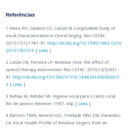
Referências
1 Vieira RH, Gadenz CD, Cassol M. Longitudinal Study of
Vocal Characterization in Choral Singing. Rev CEFAC.
2015;17(1):1781-91.
http://dx.doi.org/10.1590/1982-0216
20151761515
. [
Links
]
2 Loiola CM, Ferreira LP. Amateur choir: the effect of
speech therapy intervention. Rev CEFAC. 2010;12(5):831-
41.
http://dx.doi.org/10.1590/S1516-1846201000500011
3
. [
Links
]
3 Behlau M, Rehder MI. Higiene vocal para o canto coral.
Rio de Janeiro: Revinter; 1997. 44p. [
Links
]
4 Barreto TMM, Amorim GO, Trindade Filho EM, Kanashiro
CA. Vocal Health Profile of Amateur Singers from an