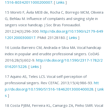
1516-80342011000200007
. [
Links
]
15 Moreti F, Ávila MEB de, Rocha C, Borrego MCM, Oliveira
G, Behlau M. Influence of complaints and singing style in
singers voice handicap. J Soc Bras Fonoaudiol.
2012;24(3):296-300.
http://dx.doi.org/10.1590/s2179-649
12012000300017
. PMid: 23128180. [
Links
]
16 Loiola-Barreiro CM, Andrada e Silva MA. Vocal handicap
index in popular and erudite professional singers. CoDAS
2016;28(5):602-9.
http://dx.doi.org/10.1590/2317-1782/2
0162015226
. [
Links
]
17 Aquino AS, Teles LCS. Vocal self-perception of
professional singers. Rev CEFAC. 2013;15(4):986-93.
htt
p://dx.doi.org/10.1590/S1516-18462013000400028
. [
Link
s
]
18 Costa PJBM, Ferreira KL, Camargo ZA, Pinho SMR. Vocal