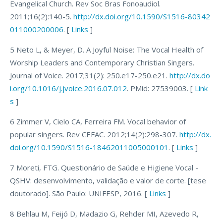
Evangelical Church. Rev Soc Bras Fonoaudiol.
2011;16(2):140-5.
http://dx.doi.org/10.1590/S1516-80342
011000200006
. [
Links
]
5 Neto L, & Meyer, D. A Joyful Noise: The Vocal Health of
Worship Leaders and Contemporary Christian Singers.
Journal of Voice. 2017;31(2): 250.e17-250.e21.
http://dx.do
i.org/10.1016/j.jvoice.2016.07.012
. PMid: 27539003. [
Link
s
]
6 Zimmer V, Cielo CA, Ferreira FM. Vocal behavior of
popular singers. Rev CEFAC. 2012;14(2):298-307.
http://dx.
doi.org/10.1590/S1516-18462011005000101
. [
Links
]
7 Moreti, FTG. Questionário de Saúde e Higiene Vocal -
QSHV: desenvolvimento, validação e valor de corte. [tese
doutorado]. São Paulo: UNIFESP, 2016. [
Links
]
8 Behlau M, Feijó D, Madazio G, Rehder MI, Azevedo R,