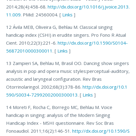
2014;28(4):458-68.
http://dx.doi.org/10.1016/j.jvoice.2013.
11.009
. PMid: 24560004. [
Links
]
12 Ávila MEB, Oliveira G, Behlau M. Classical singing
handicap index (CSHI) in erudite singers. Pro Fono R Atual
Cient. 2010;22(3):221-6.
http://dx.doi.org/10.1590/S0104-
56872010000300011
. [
Links
]
13 Zampieri SA, Behlau M, Brasil OO. Dancing show singers
analysis in pop and opera music styles:perceptual-auditory,
acoustic and laryngeal configuration. Rev Bras
Otorrinolaringol. 2002;68(3):378-86.
http://dx.doi.org/10.1
590/S0034-72992002000300013
. [
Links
]
14 Moreti F, Rocha C, Borrego MC, Behlau M. Voice
handicap in singing: analysis of the Modern Singing
Handicap Index - MSHI questionnaire. Rev Soc Bras
Fonoaudiol. 2011;16(2):146-51.
http://dx.doi.org/10.1590/S