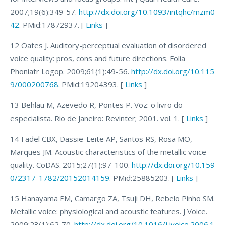
2007;19(6):349-57.
http://dx.doi.org/10.1093/intqhc/mzm0
42
. PMid:17872937. [
Links
]
12 Oates J. Auditory-perceptual evaluation of disordered
voice quality: pros, cons and future directions. Folia
Phoniatr Logop. 2009;61(1):49-56.
http://dx.doi.org/10.115
9/000200768
. PMid:19204393. [
Links
]
13 Behlau M, Azevedo R, Pontes P. Voz: o livro do
especialista. Rio de Janeiro: Revinter; 2001. vol. 1. [
Links
]
14 Fadel CBX, Dassie-Leite AP, Santos RS, Rosa MO,
Marques JM. Acoustic characteristics of the metallic voice
quality. CoDAS. 2015;27(1):97-100.
http://dx.doi.org/10.159
0/2317-1782/20152014159
. PMid:25885203. [
Links
]
15 Hanayama EM, Camargo ZA, Tsuji DH, Rebelo Pinho SM.
Metallic voice: physiological and acoustic features. J Voice.
2009;23(1):62-70.
http://dx.doi.org/10.1016/j.jvoice.2006.1