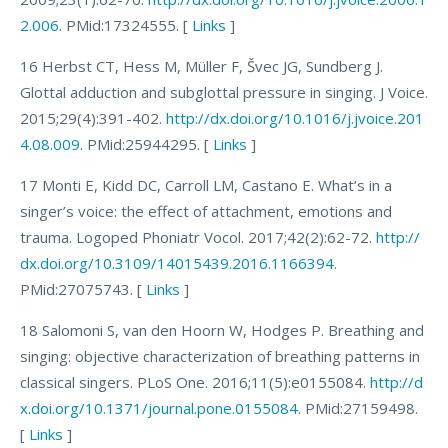
2.006
. PMid:17324555. [
Links
]
16 Herbst CT, Hess M, Müller F, Švec JG, Sundberg J.
Glottal adduction and subglottal pressure in singing. J Voice.
2015;29(4):391-402.
http://dx.doi.org/10.1016/j.jvoice.201
4.08.009
. PMid:25944295. [
Links
]
17 Monti E, Kidd DC, Carroll LM, Castano E. What’s in a
singer’s voice: the effect of attachment, emotions and
trauma. Logoped Phoniatr Vocol. 2017;42(2):62-72.
http://
dx.doi.org/10.3109/14015439.2016.1166394
.
PMid:27075743. [
Links
]
18 Salomoni S, van den Hoorn W, Hodges P. Breathing and
singing: objective characterization of breathing patterns in
classical singers. PLoS One. 2016;11(5):e0155084.
http://d
x.doi.org/10.1371/journal.pone.0155084
. PMid:27159498.
[
Links
]