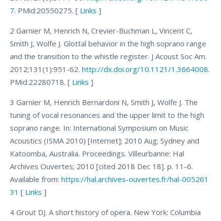
7
. PMid:20550275. [
Links
]
2 Garnier M, Henrich N, Crevier-Buchman L, Vincent C,
Smith J, Wolfe J. Glottal behavior in the high soprano range
and the transition to the whistle register. J Acoust Soc Am.
2012;131(1):951-62.
http://dx.doi.org/10.1121/1.3664008
.
PMid:22280718. [
Links
]
3 Garnier M, Henrich Bernardoni N, Smith J, Wolfe J. The
tuning of vocal resonances and the upper limit to the high
soprano range. In: International Symposium on Music
Acoustics (ISMA 2010) [Internet]; 2010 Aug; Sydney and
Katoomba, Australia. Proceedings. Villeurbanne: Hal
Archives Ouvertes; 2010 [cited 2018 Dec 18]. p. 11-6.
Available from:
https://hal.archives-ouvertes.fr/hal-005261
31
[
Links
]
4 Grout DJ. A short history of opera. New York: Columbia