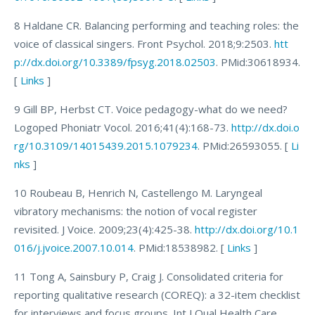
8 Haldane CR. Balancing performing and teaching roles: the
voice of classical singers. Front Psychol. 2018;9:2503.
htt
p://dx.doi.org/10.3389/fpsyg.2018.02503
. PMid:30618934.
[
Links
]
9 Gill BP, Herbst CT. Voice pedagogy-what do we need?
Logoped Phoniatr Vocol. 2016;41(4):168-73.
http://dx.doi.o
rg/10.3109/14015439.2015.1079234
. PMid:26593055. [
Li
nks
]
10 Roubeau B, Henrich N, Castellengo M. Laryngeal
vibratory mechanisms: the notion of vocal register
revisited. J Voice. 2009;23(4):425-38.
http://dx.doi.org/10.1
016/j.jvoice.2007.10.014
. PMid:18538982. [
Links
]
11 Tong A, Sainsbury P, Craig J. Consolidated criteria for
reporting qualitative research (COREQ): a 32-item checklist
for interviews and focus groups. Int J Qual Health Care.