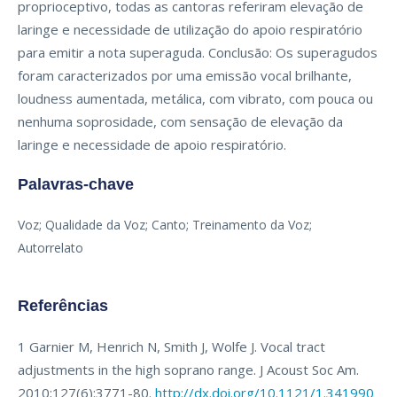
proprioceptivo, todas as cantoras referiram elevação de
laringe e necessidade de utilização do apoio respiratório
para emitir a nota superaguda. Conclusão: Os superagudos
foram caracterizados por uma emissão vocal brilhante,
loudness aumentada, metálica, com vibrato, com pouca ou
nenhuma soprosidade, com sensação de elevação da
laringe e necessidade de apoio respiratório.
Palavras-chave
Voz; Qualidade da Voz; Canto; Treinamento da Voz;
Autorrelato
Referências
1 Garnier M, Henrich N, Smith J, Wolfe J. Vocal tract
adjustments in the high soprano range. J Acoust Soc Am.
2010;127(6):3771-80.
http://dx.doi.org/10.1121/1.341990