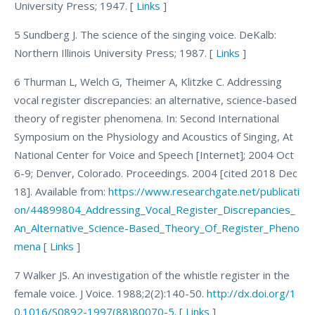
University Press; 1947. [
Links
]
5 Sundberg J. The science of the singing voice. DeKalb:
Northern Illinois University Press; 1987. [
Links
]
6 Thurman L, Welch G, Theimer A, Klitzke C. Addressing
vocal register discrepancies: an alternative, science-based
theory of register phenomena. In: Second International
Symposium on the Physiology and Acoustics of Singing, At
National Center for Voice and Speech [Internet]; 2004 Oct
6-9; Denver, Colorado. Proceedings. 2004 [cited 2018 Dec
18]. Available from:
https://www.researchgate.net/publicati
on/44899804_Addressing_Vocal_Register_Discrepancies_
An_Alternative_Science-Based_Theory_Of_Register_Pheno
mena
[
Links
]
7 Walker JS. An investigation of the whistle register in the
female voice. J Voice. 1988;2(2):140-50.
http://dx.doi.org/1
0.1016/S0892-1997(88)80070-5
. [
Links
]