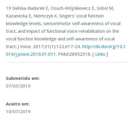
19 Sielska-Badurek E, Osuch-Wójcikiewicz E, Sobol M,
Kazanecka E, Niemczyk K. Singers’ vocal function
knowledge levels, sensorimotor self-awareness of vocal
tract, and impact of functional voice rehabilitation on the
vocal function knowledge and self-awareness of vocal
tract. J Voice. 2017;31(1):122.e17-24.
http://dx.doi.org/10.1
016/j.jvoice.2016.01.011
. PMid:26952318. [
Links
]
Submetido em:
07/03/2019
Aceito em:
10/07/2019