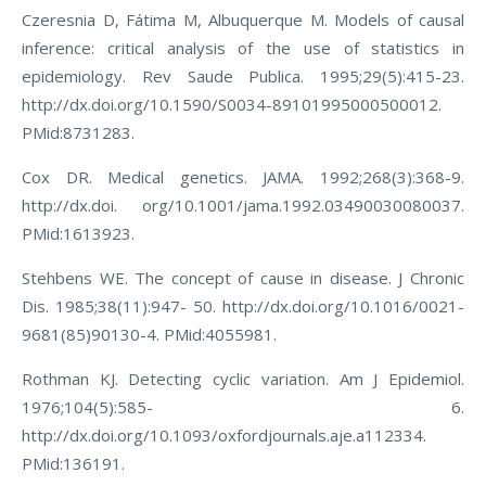
Czeresnia D, Fátima M, Albuquerque M. Models of causal
inference: critical analysis of the use of statistics in
epidemiology. Rev Saude Publica. 1995;29(5):415-23.
http://dx.doi.org/10.1590/S0034-89101995000500012.
PMid:8731283.
Cox DR. Medical genetics. JAMA. 1992;268(3):368-9.
http://dx.doi. org/10.1001/jama.1992.03490030080037.
PMid:1613923.
Stehbens WE. The concept of cause in disease. J Chronic
Dis. 1985;38(11):947- 50. http://dx.doi.org/10.1016/0021-
9681(85)90130-4. PMid:4055981.
Rothman KJ. Detecting cyclic variation. Am J Epidemiol.
1976;104(5):585- 6.
http://dx.doi.org/10.1093/oxfordjournals.aje.a112334.
PMid:136191.