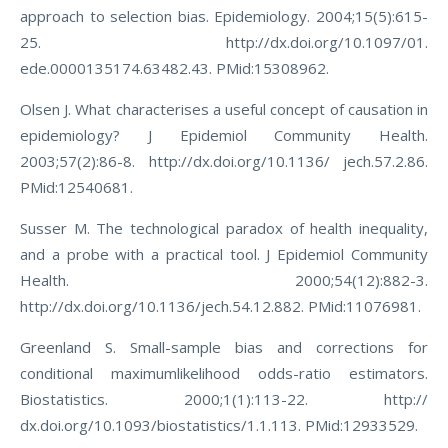
approach to selection bias. Epidemiology. 2004;15(5):615-
25. http://dx.doi.org/10.1097/01.
ede.0000135174.63482.43. PMid:15308962.
Olsen J. What characterises a useful concept of causation in
epidemiology? J Epidemiol Community Health.
2003;57(2):86-8. http://dx.doi.org/10.1136/ jech.57.2.86.
PMid:12540681.
Susser M. The technological paradox of health inequality,
and a probe with a practical tool. J Epidemiol Community
Health. 2000;54(12):882-3.
http://dx.doi.org/10.1136/jech.54.12.882. PMid:11076981.
Greenland S. Small-sample bias and corrections for
conditional maximumlikelihood odds-ratio estimators.
Biostatistics. 2000;1(1):113-22. http://
dx.doi.org/10.1093/biostatistics/1.1.113. PMid:12933529.