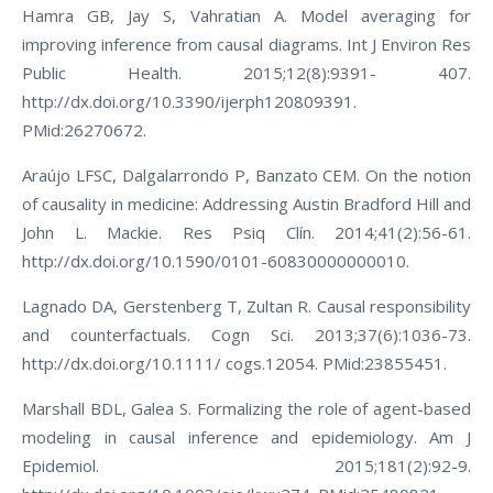
Hamra GB, Jay S, Vahratian A. Model averaging for
improving inference from causal diagrams. Int J Environ Res
Public Health. 2015;12(8):9391- 407.
http://dx.doi.org/10.3390/ijerph120809391.
PMid:26270672.
Araújo LFSC, Dalgalarrondo P, Banzato CEM. On the notion
of causality in medicine: Addressing Austin Bradford Hill and
John L. Mackie. Res Psiq Clín. 2014;41(2):56-61.
http://dx.doi.org/10.1590/0101-60830000000010.
Lagnado DA, Gerstenberg T, Zultan R. Causal responsibility
and counterfactuals. Cogn Sci. 2013;37(6):1036-73.
http://dx.doi.org/10.1111/ cogs.12054. PMid:23855451.
Marshall BDL, Galea S. Formalizing the role of agent-based
modeling in causal inference and epidemiology. Am J
Epidemiol. 2015;181(2):92-9.