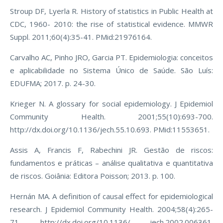
Stroup DF, Lyerla R. History of statistics in Public Health at
CDC, 1960- 2010: the rise of statistical evidence. MMWR
Suppl. 2011;60(4):35-41. PMid:21976164.
Carvalho AC, Pinho JRO, Garcia PT. Epidemiologia: conceitos
e aplicabilidade no Sistema Único de Saúde. São Luís:
EDUFMA; 2017. p. 24-30.
Krieger N. A glossary for social epidemiology. J Epidemiol
Community Health. 2001;55(10):693-700.
http://dx.doi.org/10.1136/jech.55.10.693. PMid:11553651.
Assis A, Francis F, Rabechini JR. Gestão de riscos:
fundamentos e práticas – análise qualitativa e quantitativa
de riscos. Goiânia: Editora Poisson; 2013. p. 100.
Hernán MA. A definition of causal effect for epidemiological
research. J Epidemiol Community Health. 2004;58(4):265-
71. http://dx.doi.org/10.1136/ jech.2002.006361.