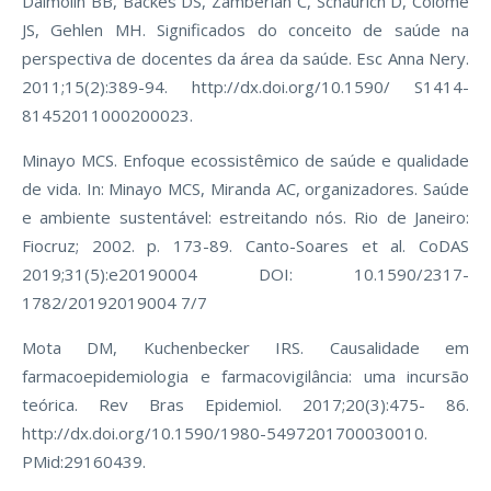
Dalmolin BB, Backes DS, Zamberlan C, Schaurich D, Colomé
JS, Gehlen MH. Significados do conceito de saúde na
perspectiva de docentes da área da saúde. Esc Anna Nery.
2011;15(2):389-94. http://dx.doi.org/10.1590/ S1414-
81452011000200023.
Minayo MCS. Enfoque ecossistêmico de saúde e qualidade
de vida. In: Minayo MCS, Miranda AC, organizadores. Saúde
e ambiente sustentável: estreitando nós. Rio de Janeiro:
Fiocruz; 2002. p. 173-89. Canto-Soares et al. CoDAS
2019;31(5):e20190004 DOI: 10.1590/2317-
1782/20192019004 7/7
Mota DM, Kuchenbecker IRS. Causalidade em
farmacoepidemiologia e farmacovigilância: uma incursão
teórica. Rev Bras Epidemiol. 2017;20(3):475- 86.
http://dx.doi.org/10.1590/1980-5497201700030010.
PMid:29160439.