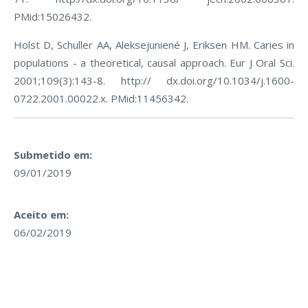
PMid:15026432.
Holst D, Schuller AA, Aleksejuniené J, Eriksen HM. Caries in
populations - a theoretical, causal approach. Eur J Oral Sci.
2001;109(3):143-8. http:// dx.doi.org/10.1034/j.1600-
0722.2001.00022.x. PMid:11456342.
Submetido em:
09/01/2019
Aceito em:
06/02/2019