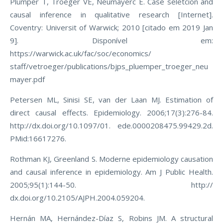
Plümper T, Troeger VE, Neumayerc E. Case seletcion and
causal inference in qualitative research [Internet].
Coventry: Universit of Warwick; 2010 [citado em 2019 Jan
9]. Disponível em:
https://warwick.ac.uk/fac/soc/economics/
staff/vetroeger/publications/bjps_pluemper_troeger_neu
mayer.pdf
Petersen ML, Sinisi SE, van der Laan MJ. Estimation of
direct causal effects. Epidemiology. 2006;17(3):276-84.
http://dx.doi.org/10.1097/01. ede.0000208475.99429.2d.
PMid:16617276.
Rothman KJ, Greenland S. Moderne epidemiology causation
and causal inference in epidemiology. Am J Public Health.
2005;95(1):144-50. http://
dx.doi.org/10.2105/AJPH.2004.059204.
Hernán MA, Hernández-Díaz S, Robins JM. A structural