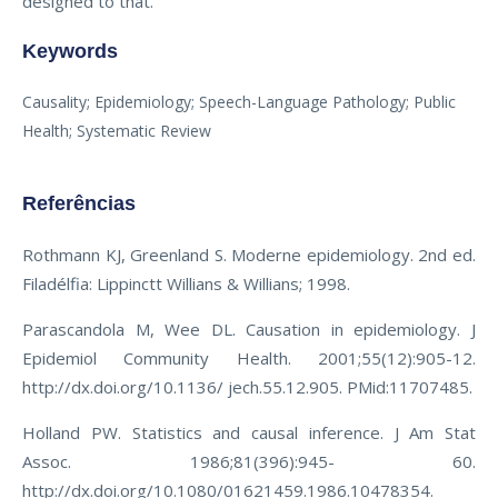
designed to that.
Keywords
Causality; Epidemiology; Speech-Language Pathology; Public
Health; Systematic Review
Referências
Rothmann KJ, Greenland S. Moderne epidemiology. 2nd ed.
Filadélfia: Lippinctt Willians & Willians; 1998.
Parascandola M, Wee DL. Causation in epidemiology. J
Epidemiol Community Health. 2001;55(12):905-12.
http://dx.doi.org/10.1136/ jech.55.12.905. PMid:11707485.
Holland PW. Statistics and causal inference. J Am Stat
Assoc. 1986;81(396):945- 60.
http://dx.doi.org/10.1080/01621459.1986.10478354.