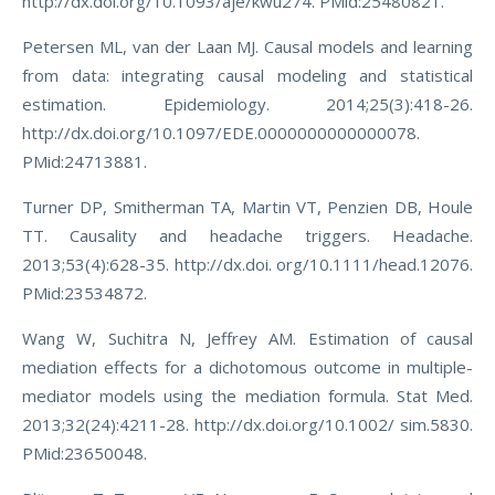
http://dx.doi.org/10.1093/aje/kwu274. PMid:25480821.
Petersen ML, van der Laan MJ. Causal models and learning
from data: integrating causal modeling and statistical
estimation. Epidemiology. 2014;25(3):418-26.
http://dx.doi.org/10.1097/EDE.0000000000000078.
PMid:24713881.
Turner DP, Smitherman TA, Martin VT, Penzien DB, Houle
TT. Causality and headache triggers. Headache.
2013;53(4):628-35. http://dx.doi. org/10.1111/head.12076.
PMid:23534872.
Wang W, Suchitra N, Jeffrey AM. Estimation of causal
mediation effects for a dichotomous outcome in multiple-
mediator models using the mediation formula. Stat Med.
2013;32(24):4211-28. http://dx.doi.org/10.1002/ sim.5830.
PMid:23650048.