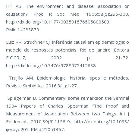
Hill AB. The environment and disease: association or
causation? Proc R Soc Med. 1965;58(5):295-300.
http://dx.doi.org/10.1177/003591576505800503.
PMid:14283879.
Luiz RR, Struchiner CJ. Inferência causal em epidemiologia: o
modelo de respostas potenciais. Rio de Janeiro: Editora
FIOCRUZ; 2002. p. 21-72.
http://dx.doi.org/10.7476/9788575412688.
Trujillo AM. Epidemiologia: história, tipos e métodos.
Revista Simbiótica. 2016;3(1):1-27.
Spiegelman D. Commentary: some remarkson the Seminal
1904 Papers of Charles Spearman “The Proof and
Measurement of Association Between two Things. Int J
Epidemiol. 2010;39(5):1156-9. http://dx.doi.org/10.1093/
ije/dyq201. PMid:21051367.