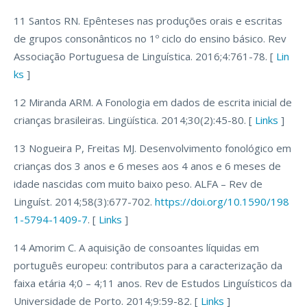
11 Santos RN. Epênteses nas produções orais e escritas
de grupos consonânticos no 1º ciclo do ensino básico. Rev
Associação Portuguesa de Linguística. 2016;4:761-78. [
Lin
ks
]
12 Miranda ARM. A Fonologia em dados de escrita inicial de
crianças brasileiras. Lingüística. 2014;30(2):45-80. [
Links
]
13 Nogueira P, Freitas MJ. Desenvolvimento fonológico em
crianças dos 3 anos e 6 meses aos 4 anos e 6 meses de
idade nascidas com muito baixo peso. ALFA – Rev de
Linguíst. 2014;58(3):677-702.
https://doi.org/10.1590/198
1-5794-1409-7
. [
Links
]
14 Amorim C. A aquisição de consoantes líquidas em
português europeu: contributos para a caracterização da
faixa etária 4;0 – 4;11 anos. Rev de Estudos Linguísticos da
Universidade de Porto. 2014;9:59-82. [
Links
]