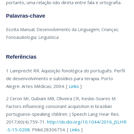
portanto, uma relação não direta entre fala e ortografia.
Palavras-chave
Escrita Manual; Desenvolvimento da Linguagem; Crianças;
Fonoaudiologia; Linguística
Referências
1 Lamprecht RR. Aquisição fonológica do português. Perfil
de desenvolvimento e subsídios para terapia. Porto
Alegre: Artes Médicas; 2004. [
Links
]
2 Ceron MI, Gubiani MB, Oliveira CR, Keske-Soares M.
Factors influencing consonant acquisition in brazilian
portuguese-speaking children. J Speech Lang Hear Res.
2017;60(4):759-71.
http://dx.doi.org/10.1044/2016_JSLHR
-S-15-0208
. PMid:28306754. [
Links
]