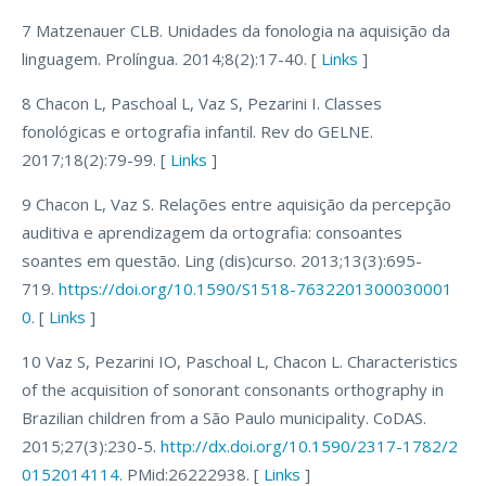
7 Matzenauer CLB. Unidades da fonologia na aquisição da
linguagem. Prolíngua. 2014;8(2):17-40. [
Links
]
8 Chacon L, Paschoal L, Vaz S, Pezarini I. Classes
fonológicas e ortografia infantil. Rev do GELNE.
2017;18(2):79-99. [
Links
]
9 Chacon L, Vaz S. Relações entre aquisição da percepção
auditiva e aprendizagem da ortografia: consoantes
soantes em questão. Ling (dis)curso. 2013;13(3):695-
719.
https://doi.org/10.1590/S1518-7632201300030001
0
. [
Links
]
10 Vaz S, Pezarini IO, Paschoal L, Chacon L. Characteristics
of the acquisition of sonorant consonants orthography in
Brazilian children from a São Paulo municipality. CoDAS.
2015;27(3):230-5.
http://dx.doi.org/10.1590/2317-1782/2
0152014114
. PMid:26222938. [
Links
]