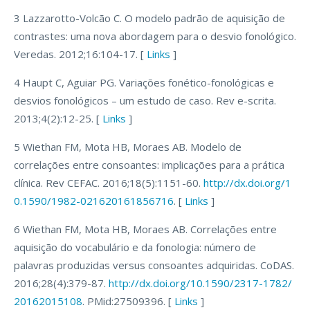
3 Lazzarotto-Volcão C. O modelo padrão de aquisição de
contrastes: uma nova abordagem para o desvio fonológico.
Veredas. 2012;16:104-17. [
Links
]
4 Haupt C, Aguiar PG. Variações fonético-fonológicas e
desvios fonológicos – um estudo de caso. Rev e-scrita.
2013;4(2):12-25. [
Links
]
5 Wiethan FM, Mota HB, Moraes AB. Modelo de
correlações entre consoantes: implicações para a prática
clínica. Rev CEFAC. 2016;18(5):1151-60.
http://dx.doi.org/1
0.1590/1982-021620161856716
. [
Links
]
6 Wiethan FM, Mota HB, Moraes AB. Correlações entre
aquisição do vocabulário e da fonologia: número de
palavras produzidas versus consoantes adquiridas. CoDAS.
2016;28(4):379-87.
http://dx.doi.org/10.1590/2317-1782/
20162015108
. PMid:27509396. [
Links
]